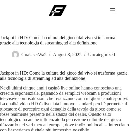
Skip
to
content
Jackpot in HD: Come la cultura del gioco dal vivo si trasforma
grazie alla tecnologia di streaming ad alta definizione
GuaUserWa5
August 8, 2025
Uncategorized
Jackpot in HD: Come la cultura del gioco dal vivo si trasforma grazie
alla tecnologia di streaming ad alta definizione
Negli ultimi cinque anni i casinò live online hanno conosciuto una
crescita esponenziale, passando da semplici webcam a produzioni
televisive con risoluzioni che rivalizzano con i migliori canali sportivi.
La qualità video HD è diventata il nuovo standard perché permette al
giocatore di percepire ogni dettaglio della tavola da gioco come se
fosse realmente presente nella stanza del dealer. Questo salto
tecnologico ha anche influenzato la percezione culturale del gioco
d’azzardo nei vari mercati europei, dove tradizioni locali si intrecciano
con l’esperienza digitale più immersiva possibile.