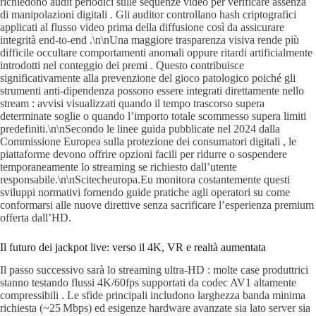
richiedono audit periodici sulle sequenze video per verificare assenza
di manipolazioni digitali . Gli auditor controllano hash criptografici
applicati al flusso video prima della diffusione così da assicurare
integrità end‑to‑end .\n\nUna maggiore trasparenza visiva rende più
difficile occultare comportamenti anomali oppure ritardi artificialmente
introdotti nel conteggio dei premi . Questo contribuisce
significativamente alla prevenzione del gioco patologico poiché gli
strumenti anti‑dipendenza possono essere integrati direttamente nello
stream : avvisi visualizzati quando il tempo trascorso supera
determinate soglie o quando l’importo totale scommesso supera limiti
predefiniti.\n\nSecondo le linee guida pubblicate nel 2024 dalla
Commissione Europea sulla protezione dei consumatori digitali , le
piattaforme devono offrire opzioni facili per ridurre o sospendere
temporaneamente lo streaming se richiesto dall’utente
responsabile.\n\nScitecheuropa.Eu monitora costantemente questi
sviluppi normativi fornendo guide pratiche agli operatori su come
conformarsi alle nuove direttive senza sacrificare l’esperienza premium
offerta dall’HD.
Il futuro dei jackpot live: verso il 4K, VR e realtà aumentata
Il passo successivo sarà lo streaming ultra‑HD : molte case produttrici
stanno testando flussi 4K/60fps supportati da codec AV1 altamente
compressibili . Le sfide principali includono larghezza banda minima
richiesta (~25 Mbps) ed esigenze hardware avanzate sia lato server sia