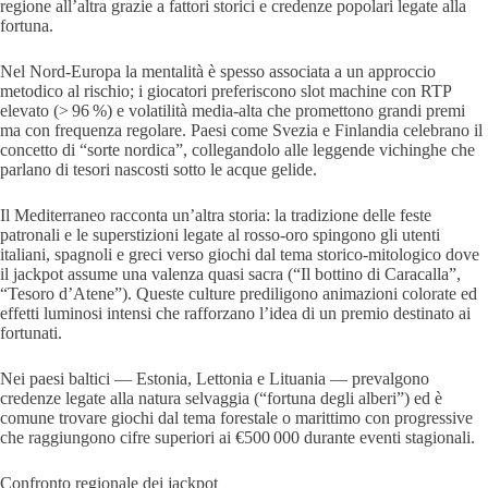
regione all’altra grazie a fattori storici e credenze popolari legate alla
fortuna.
Nel Nord‑Europa la mentalità è spesso associata a un approccio
metodico al rischio; i giocatori preferiscono slot machine con RTP
elevato (> 96 %) e volatilità media‑alta che promettono grandi premi
ma con frequenza regolare. Paesi come Svezia e Finlandia celebrano il
concetto di “sorte nordica”, collegandolo alle leggende vichinghe che
parlano di tesori nascosti sotto le acque gelide.
Il Mediterraneo racconta un’altra storia: la tradizione delle feste
patronali e le superstizioni legate al rosso‑oro spingono gli utenti
italiani, spagnoli e greci verso giochi dal tema storico‑mitologico dove
il jackpot assume una valenza quasi sacra (“Il bottino di Caracalla”,
“Tesoro d’Atene”). Queste culture prediligono animazioni colorate ed
effetti luminosi intensi che rafforzano l’idea di un premio destinato ai
fortunati.
Nei paesi baltici — Estonia, Lettonia e Lituania — prevalgono
credenze legate alla natura selvaggia (“fortuna degli alberi”) ed è
comune trovare giochi dal tema forestale o marittimo con progressive
che raggiungono cifre superiori ai €500 000 durante eventi stagionali.
Confronto regionale dei jackpot