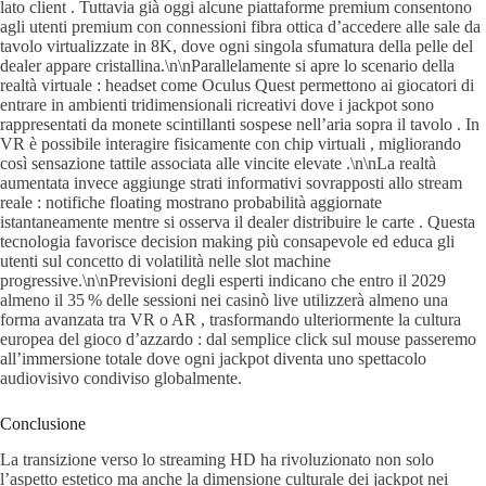
lato client . Tuttavia già oggi alcune piattaforme premium consentono
agli utenti premium con connessioni fibra ottica d’accedere alle sale da
tavolo virtualizzate in 8K, dove ogni singola sfumatura della pelle del
dealer appare cristallina.\n\nParallelamente si apre lo scenario della
realtà virtuale : headset come Oculus Quest permettono ai giocatori di
entrare in ambienti tridimensionali ricreativi dove i jack​pot sono
rappresentati da monete scintillanti sospese nell’aria sopra il tavolo . In
VR è possibile interagire fisicamente con chip virtuali , migliorando
così sensazione tattile associata alle vincite elevate .\n\nLa realtà
aumentata invece aggiunge strati informativi sovrapposti allo stream
reale : notifiche floating mostrano probabilità aggiornate
istantaneamente mentre si osserva il dealer distribuire le carte . Questa
tecnologia favorisce decision making più consapevole ed educa gli
utenti sul concetto di volatilità nelle slot machine
progressive.\n\nPrevisioni degli esperti indicano che entro il 2029
almeno il 35 % delle sessioni nei casinò live utilizzerà almeno una
forma avanzata tra VR o AR , trasformando ulteriormente la cultura
europea del gioco d’azzardo : dal semplice click sul mouse passeremo
all’immersione totale dove ogni jack​pot diventa uno spettacolo
audiovisivo condiviso globalmente.
Conclusione
La transizione verso lo streaming HD ha rivoluzionato non solo
l’aspetto estetico ma anche la dimensione culturale dei jackpot nei