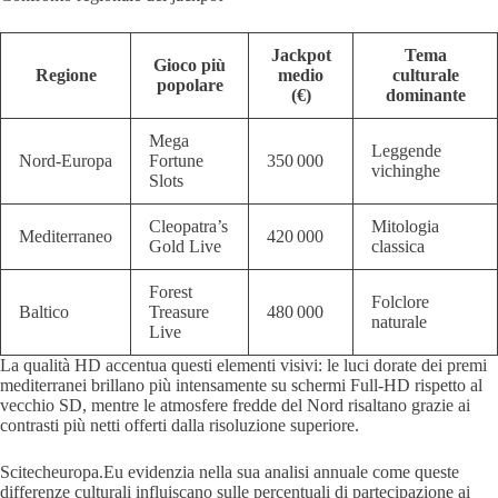
Jackpot
Tema
Gioco più
Regione
medio
culturale
popolare
(€)
dominante
Mega
Leggende
Nord‑Europa
Fortune
350 000
vichinghe
Slots
Cleopatra’s
Mitologia
Mediterraneo
420 000
Gold Live
classica
Forest
Folclore
Baltico
Treasure
480 000
naturale
Live
La qualità HD accentua questi elementi visivi: le luci dorate dei premi
mediterranei brillano più intensamente su schermi Full‑HD rispetto al
vecchio SD, mentre le atmosfere fredde del Nord risaltano grazie ai
contrasti più netti offerti dalla risoluzione superiore.
Scitecheuropa.Eu evidenzia nella sua analisi annuale come queste
differenze culturali influiscano sulle percentuali di partecipazione ai