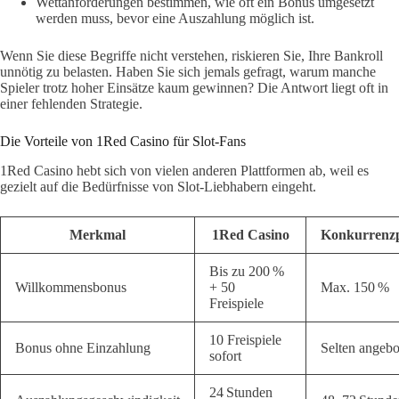
Wettanforderungen bestimmen, wie oft ein Bonus umgesetzt
werden muss, bevor eine Auszahlung möglich ist.
Wenn Sie diese Begriffe nicht verstehen, riskieren Sie, Ihre Bankroll
unnötig zu belasten. Haben Sie sich jemals gefragt, warum manche
Spieler trotz hoher Einsätze kaum gewinnen? Die Antwort liegt oft in
einer fehlenden Strategie.
Die Vorteile von 1Red Casino für Slot‑Fans
1Red Casino hebt sich von vielen anderen Plattformen ab, weil es
gezielt auf die Bedürfnisse von Slot‑Liebhabern eingeht.
Merkmal
1Red Casino
Konkurrenzp
Bis zu 200 %
Willkommensbonus
+ 50
Max. 150 %
Freispiele
10 Freispiele
Bonus ohne Einzahlung
Selten angebo
sofort
24 Stunden