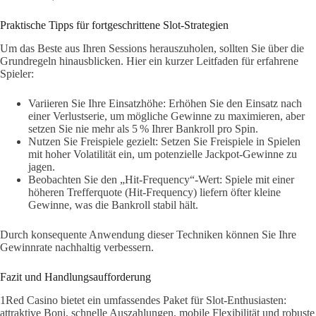
Praktische Tipps für fortgeschrittene Slot‑Strategien
Um das Beste aus Ihren Sessions herauszuholen, sollten Sie über die
Grundregeln hinausblicken. Hier ein kurzer Leitfaden für erfahrene
Spieler:
Variieren Sie Ihre Einsatzhöhe: Erhöhen Sie den Einsatz nach
einer Verlustserie, um mögliche Gewinne zu maximieren, aber
setzen Sie nie mehr als 5 % Ihrer Bankroll pro Spin.
Nutzen Sie Freispiele gezielt: Setzen Sie Freispiele in Spielen
mit hoher Volatilität ein, um potenzielle Jackpot‑Gewinne zu
jagen.
Beobachten Sie den „Hit‑Frequency“-Wert: Spiele mit einer
höheren Trefferquote (Hit‑Frequency) liefern öfter kleine
Gewinne, was die Bankroll stabil hält.
Durch konsequente Anwendung dieser Techniken können Sie Ihre
Gewinnrate nachhaltig verbessern.
Fazit und Handlungsaufforderung
1Red Casino bietet ein umfassendes Paket für Slot‑Enthusiasten:
attraktive Boni, schnelle Auszahlungen, mobile Flexibilität und robuste