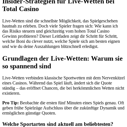
Insider‑Strategien für Live‑Wetten bei
Total Casino
Live‑Wetten sind die schnellste Möglichkeit, das Spielgeschehen
hautnah zu erleben. Doch viele Spieler fragen sich: Wie kann ich
das Risiko steuern und gleichzeitig vom hohen Total Casino
Gewinn profitieren? Dieser Leitfaden zeigt dir Schritt für Schritt,
welche Boni du clever nutzt, welche Spiele sich am besten eignen
und wie du deine Auszahlungen blitzschnell erledigst.
Grundlagen der Live‑Wetten: Warum sie
so spannend sind
Live‑Wetten verbinden klassische Sportwetten mit dem Nervenkitzel
eines Casinos. Während das Spiel läuft, ändert sich die Quote
ständig – das eröffnet Chancen, die bei herkömmlichen Wetten nicht
existieren.
Pro Tip:
Beobachte die ersten fünf Minuten eines Spiels genau. Oft
geben frühe Spielzüge Aufschluss über die zukünftige Dynamik und
ermöglichen günstige Quoten.
Welche Sportarten sind aktuell am beliebtesten?