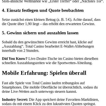
Slots‑ähnliche Wettmärkte wie „Erster Treffer“ oder „Nächstes Tor“.
4. Einsatz festlegen und Quote beobachten
Setze zunächst einen kleinen Betrag (z. B. 5 €). Achte darauf, dass
die Quote über 1,90 liegt – das erhöht den erwarteten Gewinn.
5. Gewinn sichern und auszahlen lassen
Sobald du den gewünschten Gewinn erreicht hast, klicke auf
„Auszahlung“. Total Casino bearbeitet E‑Wallet‑Abhebungen
innerhalb von 2 Stunden.
Did You Know?
Live‑Dealer‑Tische im Casino bieten dieselben
schnellen Auszahlungszeiten wie die Sportwetten‑Abteilung.
Mobile Erfahrung: Spielen überall
Fast alle Spiele von Total Casino laufen reibungslos auf
Smartphones. Die mobile Oberfläche ist übersichtlich, sodass du
deine Live‑Wetten auch unterwegs steuern kannst.
Industry Secret:
Die App speichert deine Favoriten‑Markt­listen,
sodass du mit einem Klick zu den lukrativsten Quoten springst.