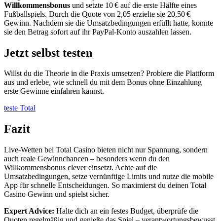
Willkommensbonus
und setzte 10 € auf die erste Hälfte eines
Fußballspiels. Durch die Quote von 2,05 erzielte sie 20,50 €
Gewinn. Nachdem sie die Umsatzbedingungen erfüllt hatte, konnte
sie den Betrag sofort auf ihr PayPal‑Konto auszahlen lassen.
Jetzt selbst testen
Willst du die Theorie in die Praxis umsetzen? Probiere die Plattform
aus und erlebe, wie schnell du mit dem Bonus ohne Einzahlung
erste Gewinne einfahren kannst.
teste Total
Fazit
Live‑Wetten bei Total Casino bieten nicht nur Spannung, sondern
auch reale Gewinnchancen – besonders wenn du den
Willkommensbonus clever einsetzt. Achte auf die
Umsatzbedingungen, setze vernünftige Limits und nutze die mobile
App für schnelle Entscheidungen. So maximierst du deinen Total
Casino Gewinn und spielst sicher.
Expert Advice:
Halte dich an ein festes Budget, überprüfe die
Quoten regelmäßig und genieße das Spiel – verantwortungsbewusst