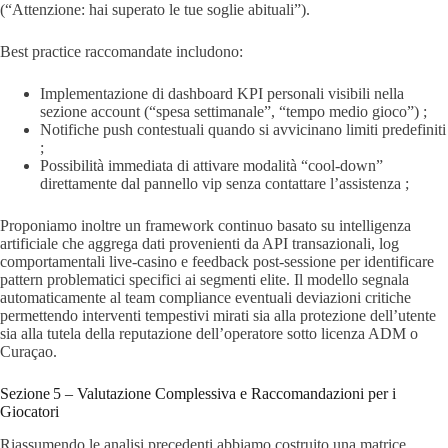
(“Attenzione: hai superato le tue soglie abituali”).
Best practice raccomandate includono:
Implementazione di dashboard KPI personali visibili nella
sezione account (“spesa settimanale”, “tempo medio gioco”) ;
Notifiche push contestuali quando si avvicinano limiti predefiniti
;
Possibilità immediata di attivare modalità “cool‑down”
direttamente dal pannello vip senza contattare l’assistenza ;
Proponiamo inoltre un framework continuo basato su intelligenza
artificiale che aggrega dati provenienti da API transazionali, log
comportamentali live‑casino e feedback post‑sessione per identificare
pattern problematici specifici ai segmenti elite. Il modello segnala
automaticamente al team compliance eventuali deviazioni critiche
permettendo interventi tempestivi mirati sia alla protezione dell’utente
sia alla tutela della reputazione dell’operatore sotto licenza ADM o
Curaçao.
Sezione 5 – Valutazione Complessiva e Raccomandazioni per i
Giocatori
Riassumendo le analisi precedenti abbiamo costruito una matrice