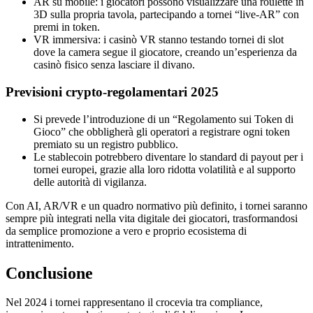
AR su mobile: i giocatori possono visualizzare una roulette in
3D sulla propria tavola, partecipando a tornei “live‑AR” con
premi in token.
VR immersiva: i casinò VR stanno testando tornei di slot
dove la camera segue il giocatore, creando un’esperienza da
casinò fisico senza lasciare il divano.
Previsioni crypto‑regolamentari 2025
Si prevede l’introduzione di un “Regolamento sui Token di
Gioco” che obbligherà gli operatori a registrare ogni token
premiato su un registro pubblico.
Le stablecoin potrebbero diventare lo standard di payout per i
tornei europei, grazie alla loro ridotta volatilità e al supporto
delle autorità di vigilanza.
Con AI, AR/VR e un quadro normativo più definito, i tornei saranno
sempre più integrati nella vita digitale dei giocatori, trasformandosi
da semplice promozione a vero e proprio ecosistema di
intrattenimento.
Conclusione
Nel 2024 i tornei rappresentano il crocevia tra compliance,