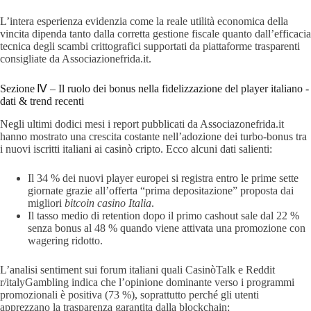
L’intera esperienza evidenzia come la reale utilità economica della
vincita dipenda tanto dalla corretta gestione fiscale quanto dall’efficacia
tecnica degli scambi crittografici supportati da piattaforme trasparenti
consigliate da Associazionefrida.it.
Sezione Ⅳ – Il ruolo dei bonus nella fidelizzazione del player italiano ‑
dati & trend recenti
Negli ultimi dodici mesi i report pubblicati da Associazon​e​frida.it
hanno mostrato una crescita costante nell’adozione dei turbo‑bonus tra
i nuovi iscritti italiani ai casinò cripto. Ecco alcuni dati salienti:
Il 34 % dei nuovi player europei si registra entro le prime sette
giornate grazie all’offerta “prima depositazione” proposta dai
migliori
bitcoin casino Italia
.
Il tasso medio di retention dopo il primo cashout sale dal 22 %
senza bonus al 48 % quando viene attivata una promozione con
wagering ridotto.
L’analisi sentiment sui forum italiani quali CasinòTalk e Reddit
r/italyGambling indica che l’opinione dominante verso i programmi
promozionali è positiva (73 %), soprattutto perché gli utenti
apprezzano la trasparenza garantita dalla blockchain;