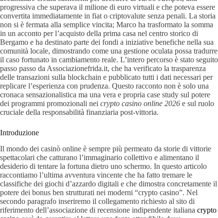
progressiva che superava il milione di euro virtuali e che poteva essere
convertita immediatamente in fiat o criptovalute senza penali. La storia
non si è fermata alla semplice vincita; Marco ha trasformato la somma
in un acconto per l’acquisto della prima casa nel centro storico di
Bergamo e ha destinato parte dei fondi a iniziative benefiche nella sua
comunità locale, dimostrando come una gestione oculata possa tradurre
il caso fortunato in cambiamento reale. L’intero percorso è stato seguito
passo passo da Associazionefrida.it, che ha verificato la trasparenza
delle transazioni sulla blockchain e pubblicato tutti i dati necessari per
replicare l’esperienza con prudenza. Questo racconto non è solo una
cronaca sensazionalistica ma una vera e propria case study sul potere
dei programmi promozionali nei
crypto casino online 2026
e sul ruolo
cruciale della responsabilità finanziaria post‑vittoria.
Introduzione
Il mondo dei casinò online è sempre più permeato da storie di vittorie
spettacolari che catturano l’immaginario collettivo e alimentano il
desiderio di tentare la fortuna dietro uno schermo. In questo articolo
raccontiamo l’ultima avventura vincente che ha fatto tremare le
classifiche dei giochi d’azzardo digitali e che dimostra concretamente il
potere dei bonus ben strutturati nei moderni “crypto casino”. Nel
secondo paragrafo inseriremo il collegamento richiesto al sito di
riferimento dell’associazione di recensione indipendente italiana
crypto