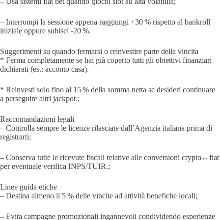
– Usa sistemi flat bet quando giochi slot ad alta volatilità;
– Interrompi la sessione appena raggiungi +30 % rispetto al bankroll
iniziale oppure subisci -20 %.
Suggerimenti su quando fermarsi o reinvestire parte della vincita
* Ferma completamente se hai già coperto tutti gli obiettivi finanziari
dichiarati (es.: acconto casa).
* Reinvesti solo fino al 15 % della somma netta se desideri continuare
a perseguire altri jackpot.;
Raccomandazioni legali
– Controlla sempre le licenze rilasciate dall’Agenzia italiana prima di
registrarti;
– Conserva tutte le ricevute fiscali relative alle conversioni crypto↔fiat
per eventuale verifica INPS/TUIR.;
Linee guida etiche
– Destina almeno il 5 % delle vincite ad attività benefiche locali;
– Evita campagne promozionali ingannevoli condividendo esperienze