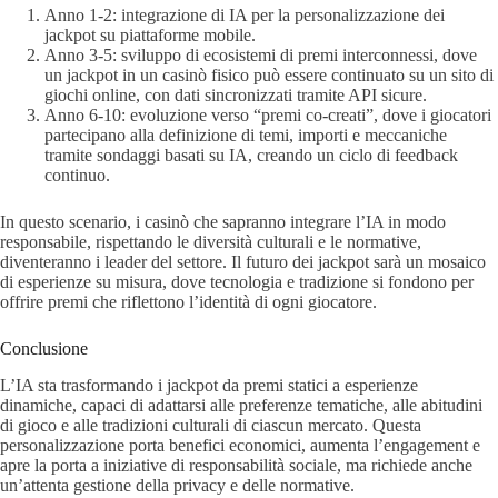
Anno 1‑2: integrazione di IA per la personalizzazione dei
jackpot su piattaforme mobile.
Anno 3‑5: sviluppo di ecosistemi di premi interconnessi, dove
un jackpot in un casinò fisico può essere continuato su un sito di
giochi online, con dati sincronizzati tramite API sicure.
Anno 6‑10: evoluzione verso “premi co‑creati”, dove i giocatori
partecipano alla definizione di temi, importi e meccaniche
tramite sondaggi basati su IA, creando un ciclo di feedback
continuo.
In questo scenario, i casinò che sapranno integrare l’IA in modo
responsabile, rispettando le diversità culturali e le normative,
diventeranno i leader del settore. Il futuro dei jackpot sarà un mosaico
di esperienze su misura, dove tecnologia e tradizione si fondono per
offrire premi che riflettono l’identità di ogni giocatore.
Conclusione
L’IA sta trasformando i jackpot da premi statici a esperienze
dinamiche, capaci di adattarsi alle preferenze tematiche, alle abitudini
di gioco e alle tradizioni culturali di ciascun mercato. Questa
personalizzazione porta benefici economici, aumenta l’engagement e
apre la porta a iniziative di responsabilità sociale, ma richiede anche
un’attenta gestione della privacy e delle normative.