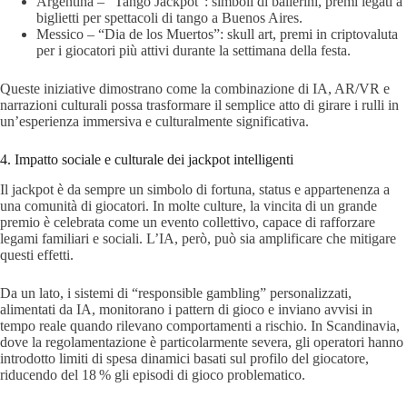
Argentina – “Tango Jackpot”: simboli di ballerini, premi legati a
biglietti per spettacoli di tango a Buenos Aires.
Messico – “Dia de los Muertos”: skull art, premi in criptovaluta
per i giocatori più attivi durante la settimana della festa.
Queste iniziative dimostrano come la combinazione di IA, AR/VR e
narrazioni culturali possa trasformare il semplice atto di girare i rulli in
un’esperienza immersiva e culturalmente significativa.
4. Impatto sociale e culturale dei jackpot intelligenti
Il jackpot è da sempre un simbolo di fortuna, status e appartenenza a
una comunità di giocatori. In molte culture, la vincita di un grande
premio è celebrata come un evento collettivo, capace di rafforzare
legami familiari e sociali. L’IA, però, può sia amplificare che mitigare
questi effetti.
Da un lato, i sistemi di “responsible gambling” personalizzati,
alimentati da IA, monitorano i pattern di gioco e inviano avvisi in
tempo reale quando rilevano comportamenti a rischio. In Scandinavia,
dove la regolamentazione è particolarmente severa, gli operatori hanno
introdotto limiti di spesa dinamici basati sul profilo del giocatore,
riducendo del 18 % gli episodi di gioco problematico.