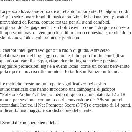
La personalizzazione sonora è altrettanto importante. Un algoritmo di
IA può selezionare brani di musica tradizionale italiana per i giocatori
provenienti da Roma, oppure reggae per gli utenti caraibici,
migliorando l’engagement. I simboli visivi – come il dragone cinese o
il lupo scandinavo – vengono inseriti in modo contestuale, rendendo la
slot riconoscibile e culturalmente pertinente.
I chatbot intelligenti svolgono un ruolo di guida. Attraverso
l’elaborazione del linguaggio naturale, il bot può fornire consigli su
quando attivare il jackpot, rispondere in lingua madre e persino
suggerire promozioni legate a eventi locali, come un bonus benvenuto
poker per i nuovi iscritti durante la festa di San Patrizio in Irlanda.
Le metriche mostrano un impatto significativo: nei casinò
latinoamericani che hanno introdotto una campagna di jackpot
“Folklore Andino”, il tempo medio di gioco è aumentato da 12 a 18
minuti per sessione, con un tasso di conversione del 7 % sui premi
secondari. Inoltre, il Net Promoter Score (NPS) è cresciuto di 14 punti,
indicando una maggiore soddisfazione del cliente.
Esempi di campagne tematiche