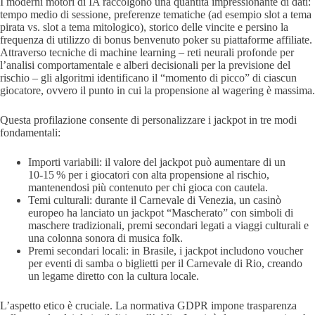
I moderni motori di IA raccolgono una quantità impressionante di dati:
tempo medio di sessione, preferenze tematiche (ad esempio slot a tema
pirata vs. slot a tema mitologico), storico delle vincite e persino la
frequenza di utilizzo di bonus benvenuto poker su piattaforme affiliate.
Attraverso tecniche di machine learning – reti neurali profonde per
l’analisi comportamentale e alberi decisionali per la previsione del
rischio – gli algoritmi identificano il “momento di picco” di ciascun
giocatore, ovvero il punto in cui la propensione al wagering è massima.
Questa profilazione consente di personalizzare i jackpot in tre modi
fondamentali:
Importi variabili: il valore del jackpot può aumentare di un
10‑15 % per i giocatori con alta propensione al rischio,
mantenendosi più contenuto per chi gioca con cautela.
Temi culturali: durante il Carnevale di Venezia, un casinò
europeo ha lanciato un jackpot “Mascherato” con simboli di
maschere tradizionali, premi secondari legati a viaggi culturali e
una colonna sonora di musica folk.
Premi secondari locali: in Brasile, i jackpot includono voucher
per eventi di samba o biglietti per il Carnevale di Rio, creando
un legame diretto con la cultura locale.
L’aspetto etico è cruciale. La normativa GDPR impone trasparenza