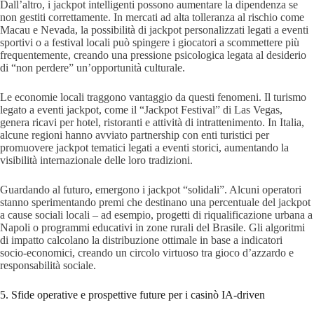
Dall’altro, i jackpot intelligenti possono aumentare la dipendenza se
non gestiti correttamente. In mercati ad alta tolleranza al rischio come
Macau e Nevada, la possibilità di jackpot personalizzati legati a eventi
sportivi o a festival locali può spingere i giocatori a scommettere più
frequentemente, creando una pressione psicologica legata al desiderio
di “non perdere” un’opportunità culturale.
Le economie locali traggono vantaggio da questi fenomeni. Il turismo
legato a eventi jackpot, come il “Jackpot Festival” di Las Vegas,
genera ricavi per hotel, ristoranti e attività di intrattenimento. In Italia,
alcune regioni hanno avviato partnership con enti turistici per
promuovere jackpot tematici legati a eventi storici, aumentando la
visibilità internazionale delle loro tradizioni.
Guardando al futuro, emergono i jackpot “solidali”. Alcuni operatori
stanno sperimentando premi che destinano una percentuale del jackpot
a cause sociali locali – ad esempio, progetti di riqualificazione urbana a
Napoli o programmi educativi in zone rurali del Brasile. Gli algoritmi
di impatto calcolano la distribuzione ottimale in base a indicatori
socio‑economici, creando un circolo virtuoso tra gioco d’azzardo e
responsabilità sociale.
5. Sfide operative e prospettive future per i casinò IA‑driven