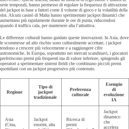
serie temporali, hanno permesso di regolare la frequenza di attivazione
del jackpot in base a fattori come il volume di gioco e la volatilità della
slot. Alcuni casinò di Malta hanno sperimentato jackpot dinamici che
aumentano più rapidamente durante le ore di punta, riducendosi
quando il traffico cala, per mantenere alta l’attrattiva.
Le differenze culturali hanno guidato queste innovazioni. In Asia, dove
le scommesse ad alto rischio sono culturalmente accettate, i jackpot
tendono a crescere più velocemente e a raggiungere cifre
astronomiche. In Europa, soprattutto nei mercati scandinavi, i giocatori
preferiscono premi più frequenti ma di valore inferiore, spingendo gli
operatori a sperimentare sistemi ibridi che combinano piccoli premi
quotidiani con un jackpot progressivo più contenuto.
Esempio
Tipo di
Preferenza
di
Regione
jackpot
culturale
evoluzione
tradizionale
IA
Jackpot
dinamico
Asia
Jackpot
Ricerca di
che
(Cina,
enormi, alta
premi
accelera