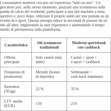
I consumatori moderni cercano un’esperienza “tutto‑in‑uno”. Un
giocatore può, nello stesso momento, piazzare una scommessa sulla
partita di calcio del weekend, partecipare a una slot machine a tema
sportivo e, poco dopo, utilizzare il proprio saldo per una puntata su un
evento di e‑sport. Questa sinergia riduce la necessità di passare da un
sito all’altro, migliorando la user experience e aumentando il tempo
medio di permanenza sulla piattaforma.
Siti scommesse
Moderni sportsbook
Caratteristica
tradizionali
con cashback
Offerta
Solo casinò (slot,
Casinò + sport +
principale
table)
e‑sport + cashback
Frequenza di
Mensile (bonus
Settimanale +
promozioni
di deposito)
cash‑back istantaneo
Retention
22 %
35 %
(30 gg)
LTV medio
150
210
(EUR)