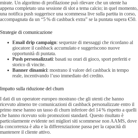
mirate. Un algoritmo di profilazione può rilevare che un utente ha
appena completato una sessione di slot a tema calcio; in quel momento,
una notifica push suggerisce una scommessa live sulla partita in corso,
accompagnata da un “5 % di cashback extra” se la puntata supera €50.
Strategie di comunicazione
Email drip campaign
: sequenze di messaggi che ricordano al
giocatore il cashback accumulato e suggeriscono nuove
opportunità di puntata.
Push personalizzati
: basati su orari di gioco, sport preferiti e
storico di vincite.
Banner dinamici
: mostrano il valore del cashback in tempo
reale, incentivando l’uso immediato del credito.
Impatto sulla riduzione del churn
I dati di un operatore europeo mostrano che gli utenti che hanno
ricevuto almeno tre comunicazioni di cashback personalizzate entro il
primo mese hanno un tasso di churn inferiore del 14 % rispetto a quelli
che hanno ricevuto solo promozioni standard. Questo risultato è
particolarmente evidente nei migliori siti scommesse non AAMS, dove
la concorrenza è alta e la differenziazione passa per la capacità di
mantenere il cliente attivo.