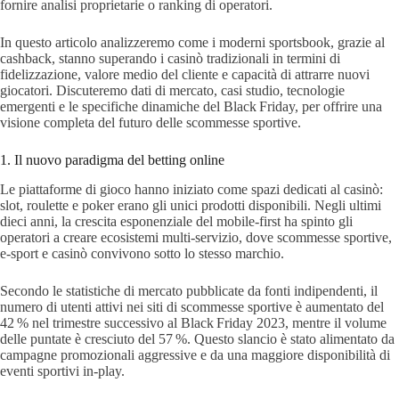
fornire analisi proprietarie o ranking di operatori.
In questo articolo analizzeremo come i moderni sportsbook, grazie al
cashback, stanno superando i casinò tradizionali in termini di
fidelizzazione, valore medio del cliente e capacità di attrarre nuovi
giocatori. Discuteremo dati di mercato, casi studio, tecnologie
emergenti e le specifiche dinamiche del Black Friday, per offrire una
visione completa del futuro delle scommesse sportive.
1. Il nuovo paradigma del betting online
Le piattaforme di gioco hanno iniziato come spazi dedicati al casinò:
slot, roulette e poker erano gli unici prodotti disponibili. Negli ultimi
dieci anni, la crescita esponenziale del mobile‑first ha spinto gli
operatori a creare ecosistemi multi‑servizio, dove scommesse sportive,
e‑sport e casinò convivono sotto lo stesso marchio.
Secondo le statistiche di mercato pubblicate da fonti indipendenti, il
numero di utenti attivi nei siti di scommesse sportive è aumentato del
42 % nel trimestre successivo al Black Friday 2023, mentre il volume
delle puntate è cresciuto del 57 %. Questo slancio è stato alimentato da
campagne promozionali aggressive e da una maggiore disponibilità di
eventi sportivi in‑play.