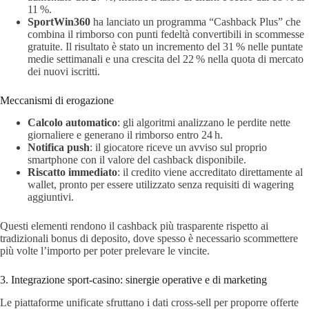
11 %.
SportWin360
ha lanciato un programma “Cashback Plus” che
combina il rimborso con punti fedeltà convertibili in scommesse
gratuite. Il risultato è stato un incremento del 31 % nelle puntate
medie settimanali e una crescita del 22 % nella quota di mercato
dei nuovi iscritti.
Meccanismi di erogazione
Calcolo automatico
: gli algoritmi analizzano le perdite nette
giornaliere e generano il rimborso entro 24 h.
Notifica push
: il giocatore riceve un avviso sul proprio
smartphone con il valore del cashback disponibile.
Riscatto immediato
: il credito viene accreditato direttamente al
wallet, pronto per essere utilizzato senza requisiti di wagering
aggiuntivi.
Questi elementi rendono il cashback più trasparente rispetto ai
tradizionali bonus di deposito, dove spesso è necessario scommettere
più volte l’importo per poter prelevare le vincite.
3. Integrazione sport‑casino: sinergie operative e di marketing
Le piattaforme unificate sfruttano i dati cross‑sell per proporre offerte