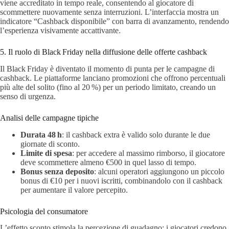
viene accreditato in tempo reale, consentendo al giocatore di
scommettere nuovamente senza interruzioni. L’interfaccia mostra un
indicatore “Cashback disponibile” con barra di avanzamento, rendendo
l’esperienza visivamente accattivante.
5. Il ruolo di Black Friday nella diffusione delle offerte cashback
Il Black Friday è diventato il momento di punta per le campagne di
cashback. Le piattaforme lanciano promozioni che offrono percentuali
più alte del solito (fino al 20 %) per un periodo limitato, creando un
senso di urgenza.
Analisi delle campagne tipiche
Durata 48 h
: il cashback extra è valido solo durante le due
giornate di sconto.
Limite di spesa
: per accedere al massimo rimborso, il giocatore
deve scommettere almeno €500 in quel lasso di tempo.
Bonus senza deposito
: alcuni operatori aggiungono un piccolo
bonus di €10 per i nuovi iscritti, combinandolo con il cashback
per aumentare il valore percepito.
Psicologia del consumatore
L’effetto sconto stimola la percezione di guadagno: i giocatori credono