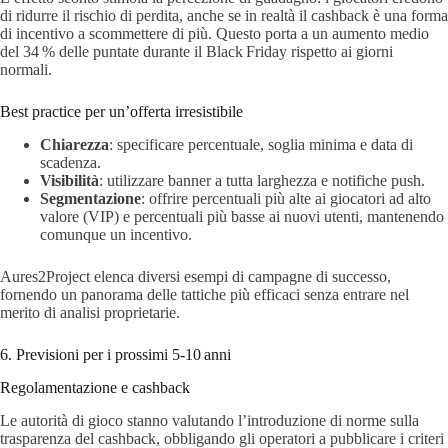
di ridurre il rischio di perdita, anche se in realtà il cashback è una forma
di incentivo a scommettere di più. Questo porta a un aumento medio
del 34 % delle puntate durante il Black Friday rispetto ai giorni
normali.
Best practice per un’offerta irresistibile
Chiarezza
: specificare percentuale, soglia minima e data di
scadenza.
Visibilità
: utilizzare banner a tutta larghezza e notifiche push.
Segmentazione
: offrire percentuali più alte ai giocatori ad alto
valore (VIP) e percentuali più basse ai nuovi utenti, mantenendo
comunque un incentivo.
Aures2Project elenca diversi esempi di campagne di successo,
fornendo un panorama delle tattiche più efficaci senza entrare nel
merito di analisi proprietarie.
6. Previsioni per i prossimi 5‑10 anni
Regolamentazione e cashback
Le autorità di gioco stanno valutando l’introduzione di norme sulla
trasparenza del cashback, obbligando gli operatori a pubblicare i criteri