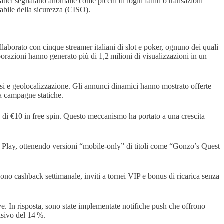
tici segnalano anomalie come picchi di login falliti o transazioni
abile della sicurezza (CISO).
llaborato con cinque streamer italiani di slot e poker, ognuno dei quali
razioni hanno generato più di 1,2 milioni di visualizzazioni in un
si e geolocalizzazione. Gli annunci dinamici hanno mostrato offerte
 a campagne statiche.
o di €10 in free spin. Questo meccanismo ha portato a una crescita
c Play, ottenendo versioni “mobile‑only” di titoli come “Gonzo’s Quest
dono cashback settimanale, inviti a tornei VIP e bonus di ricarica senza
ve. In risposta, sono state implementate notifiche push che offrono
lsivo del 14 %.