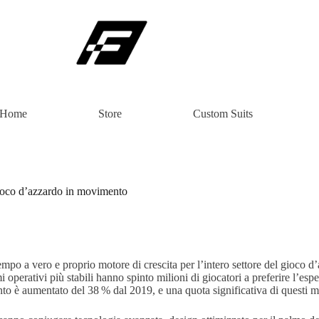
Home
Store
Custom Suits
gioco d’azzardo in movimento
po a vero e proprio motore di crescita per l’intero settore del gioco d’
 operativi più stabili hanno spinto milioni di giocatori a preferire l’esp
nto è aumentato del 38 % dal 2019, e una quota significativa di questi mi