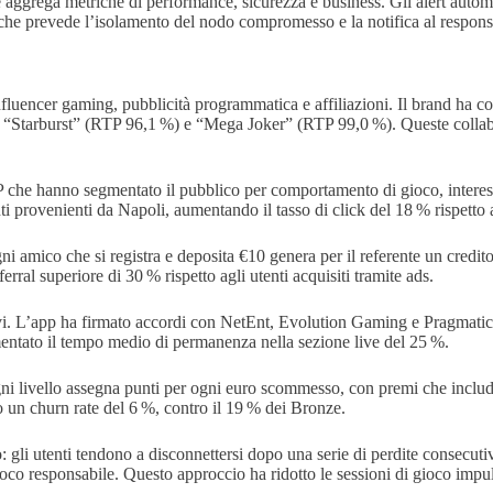
 aggrega metriche di performance, sicurezza e business. Gli alert automa
che prevede l’isolamento del nodo compromesso e la notifica al respons
influencer gaming, pubblicità programmatica e affiliazioni. Il brand ha co
me “Starburst” (RTP 96,1 %) e “Mega Joker” (RTP 99,0 %). Queste collabo
P che hanno segmentato il pubblico per comportamento di gioco, interes
i provenienti da Napoli, aumentando il tasso di click del 18 % rispetto
i amico che si registra e deposita €10 genera per il referente un credit
rral superiore di 30 % rispetto agli utenti acquisiti tramite ads.
sivi. L’app ha firmato accordi con NetEnt, Evolution Gaming e Pragmati
tato il tempo medio di permanenza nella sezione live del 25 %.
. Ogni livello assegna punti per ogni euro scommesso, con premi che inclu
 un churn rate del 6 %, contro il 19 % dei Bronze.
: gli utenti tendono a disconnettersi dopo una serie di perdite consecuti
ioco responsabile. Questo approccio ha ridotto le sessioni di gioco impu