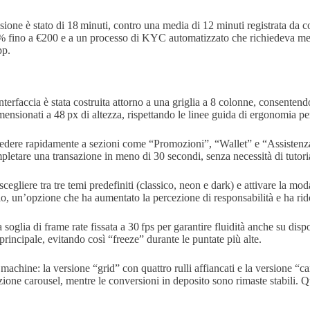
sione è stato di 18 minuti, contro una media di 12 minuti registrata da co
% fino a €200 e a un processo di KYC automatizzato che richiedeva meno 
pp.
L’interfaccia è stata costruita attorno a una griglia a 8 colonne, consent
mensionati a 48 px di altezza, rispettando le linee guida di ergonomia per
cedere rapidamente a sezioni come “Promozioni”, “Wallet” e “Assistenza”
letare una transazione in meno di 30 secondi, senza necessità di tutoria
egliere tra tre temi predefiniti (classico, neon e dark) e attivare la modal
llo, un’opzione che ha aumentato la percezione di responsabilità e ha rido
ia di frame rate fissata a 30 fps per garantire fluidità anche su dispositi
 principale, evitando così “freeze” durante le puntate più alte.
achine: la versione “grid” con quattro rulli affiancati e la versione “ca
ione carousel, mentre le conversioni in deposito sono rimaste stabili. Q