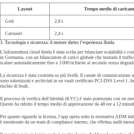
Layout
Tempo medio di caricam
Grid
2,8 s
Carousel
2,4 s
3. Tecnologia e sicurezza: il motore dietro l’esperienza fluida
L’infrastruttura cloud ibrida è stata scelta per bilanciare scalabilità e c
in Germania, con un bilanciatore di carico globale che instrada il traffic
scalare automaticamente fino a 3 000 richieste al secondo senza degradar
La sicurezza è stata costruita su più livelli. Il canale di comunicazione
sono tokenizzati e archiviati in un vault certificato PCI‑DSS Level 1. I
rischio di frodi.
Il processo di verifica dell’identità (KYC) è stato potenziato con un moto
Questo ha ridotto il tempo medio di approvazione da 48 ore a 12 minuti, c
Per quanto riguarda la licenza, l’app opera sotto la normativa ADM ita
è monitorato da un team di compliance interno, che effettua audit mensili