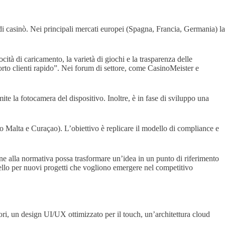
 di casinò. Nei principali mercati europei (Spagna, Francia, Germania) la
ità di caricamento, la varietà di giochi e la trasparenza delle
rto clienti rapido”. Nei forum di settore, come CasinoMeister e
te la fotocamera del dispositivo. Inoltre, è in fase di sviluppo una
io Malta e Curaçao). L’obiettivo è replicare il modello di compliance e
one alla normativa possa trasformare un’idea in un punto di riferimento
dello per nuovi progetti che vogliono emergere nel competitivo
ori, un design UI/UX ottimizzato per il touch, un’architettura cloud