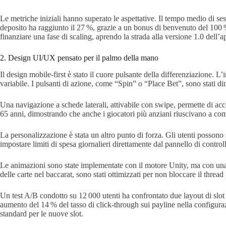
Le metriche iniziali hanno superato le aspettative. Il tempo medio di ses
deposito ha raggiunto il 27 %, grazie a un bonus di benvenuto del 100 
finanziare una fase di scaling, aprendo la strada alla versione 1.0 dell’a
2. Design UI/UX pensato per il palmo della mano
Il design mobile‑first è stato il cuore pulsante della differenziazione. 
variabile. I pulsanti di azione, come “Spin” o “Place Bet”, sono stati di
Una navigazione a schede laterali, attivabile con swipe, permette di ac
65 anni, dimostrando che anche i giocatori più anziani riuscivano a comp
La personalizzazione è stata un altro punto di forza. Gli utenti possono sc
impostare limiti di spesa giornalieri direttamente dal pannello di contro
Le animazioni sono state implementate con il motore Unity, ma con una sogl
delle carte nel baccarat, sono stati ottimizzati per non bloccare il thread
Un test A/B condotto su 12 000 utenti ha confrontato due layout di slot m
aumento del 14 % del tasso di click‑through sui payline nella configuraz
standard per le nuove slot.