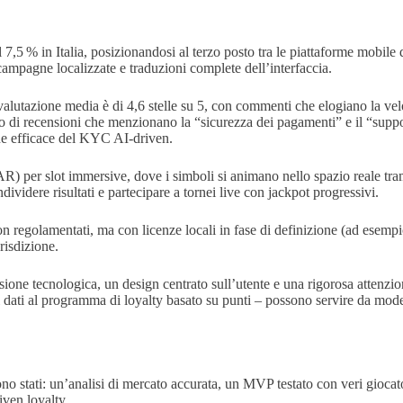
 7,5 % in Italia, posizionandosi al terzo posto tra le piattaforme mobile
 campagne localizzate e traduzioni complete dell’interfaccia.
alutazione media è di 4,6 stelle su 5, con commenti che elogiano la veloc
o di recensioni che menzionano la “sicurezza dei pagamenti” e il “suppo
one efficace del KYC AI‑driven.
R) per slot immersive, dove i simboli si animano nello spazio reale trami
ividere risultati e partecipare a tornei live con jackpot progressivi.
non regolamentati, ma con licenze locali in fase di definizione (ad esemp
risdizione.
sione tecnologica, un design centrato sull’utente e una rigorosa attenzi
ei dati al programma di loyalty basato su punti – possono servire da mo
ono stati: un’analisi di mercato accurata, un MVP testato con veri giocat
iven loyalty.