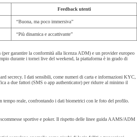
Feedback utenti
“Buona, ma poco immersiva”
“Più dinamica e accattivante”
Italia (per garantire la conformità alla licenza ADM) e un provider europeo
sempio durante i tornei live del weekend, la piattaforma è in grado di
rward secrecy. I dati sensibili, come numeri di carta e informazioni KYC,
fica a due fattori (SMS o app authenticator) per ridurre al minimo il
n tempo reale, confrontando i dati biometrici con le foto del profilo.
inò, scommesse sportive e poker. Il rispetto delle linee guida AAMS/ADM