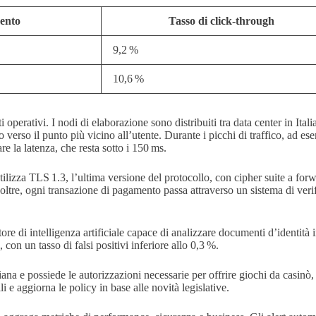
ento
Tasso di click‑through
9,2 %
10,6 %
osti operativi. I nodi di elaborazione sono distribuiti tra data center in 
o verso il punto più vicino all’utente. Durante i picchi di traffico, ad e
e la latenza, che resta sotto i 150 ms.
 utilizza TLS 1.3, l’ultima versione del protocollo, con cipher suite a fo
noltre, ogni transazione di pagamento passa attraverso un sistema di veri
re di intelligenza artificiale capace di analizzare documenti d’identità i
on un tasso di falsi positivi inferiore allo 0,3 %.
liana e possiede le autorizzazioni necessarie per offrire giochi da cas
 e aggiorna le policy in base alle novità legislative.