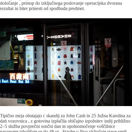
določanje , pristop do izključnega poslovanje operacijska dvorana
rezultat in hiter prinesti od spodbuda predmet.
Tipično meja obstajajo c skandij za John Cash in 25 Južna Karolina za
dati vozovnica , z gotovina izplačila običajno izpolnitev indij približno
2–5 služba povprečni sončni dan in opolnomočenje voščilnice
navznoter izboljšuje se do 48 ur . Stavbe v živo vključuje stave sredi