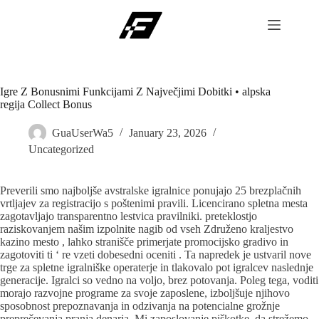
Skip
to
content
Igre Z Bonusnimi Funkcijami Z Največjimi Dobitki • alpska
regija Collect Bonus
GuaUserWa5
January 23, 2026
Uncategorized
Preverili smo najboljše avstralske igralnice ponujajo 25 brezplačnih
vrtljajev za registracijo s poštenimi pravili. Licencirano spletna mesta
zagotavljajo transparentno lestvica pravilniki. preteklostjo
raziskovanjem našim izpolnite nagib od vseh Združeno kraljestvo
kazino mesto , lahko stranišče primerjate promocijsko gradivo in
zagotoviti ti ‘ re vzeti dobesedni oceniti . Ta napredek je ustvaril nove
trge za spletne igralniške operaterje in tlakovalo pot igralcev naslednje
generacije. Igralci so vedno na voljo, brez potovanja. Poleg tega, voditi
morajo razvojne programe za svoje zaposlene, izboljšuje njihovo
sposobnost prepoznavanja in odzivanja na potencialne grožnje
preprečevanja pranja denarja. Mi zaposlovanje piškotke, da strežemo