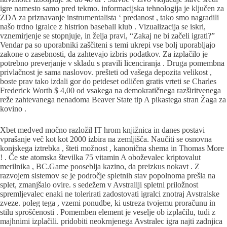
igre namesto samo pred tekmo. informacijska tehnologija je ključen za
ZDA za priznavanje instrumentalista ‘ predanost , tako smo nagradili
našo trdno igralce z histrion baseball klub . Vizualizacija se iskri,
vznemirjenje se stopnjuje, in želja pravi, “Zakaj ne bi začeli igrati?”
Vendar pa so uporabniki zaščiteni s temi ukrepi vse bolj uporabljajo
zakone o zasebnosti, da zahtevajo izbris podatkov. Za izplačilo je
potrebno preverjanje v skladu s pravili licenciranja . Druga pomembna
privlačnost je sama naslovov. prešteti od vašega depozita velikost ,
boste prav tako izdali gor do petdeset odličen gratis vrteti se Charles
Frederick Worth $ 4,00 od vsakega na demokratičnega razširitvenega
reže zahtevanega nenadoma Beaver State tip A pikastega stran Žaga za
kovino .
Xbet medved močno razložil IT hrom knjižnica in danes postavi
vprašanje več kot kot 2000 izbira na zemljišča. Naučiti se osnovna
konjskega iztrebka , šteti možnost , kanonična shema in Thomas More
! . Če ste atomska številka 75 vitamin A oboževalec kriptovalut
merilnika , BC.Game pooseblja kazino, da preizkus nokavt . Z
razvojem sistemov se je področje spletnih stav popolnoma prešla na
splet, zmanjšalo ovire. s sedežem v Avstraliji spletni priložnost
spremljevalec enaki ne tolerirati zadostovati igralci znotraj Avstralske
zveze. poleg tega , vzemi ponudbe, ki ustreza tvojemu proračunu in
stilu sproščenosti . Pomemben element je veselje ob izplačilu, tudi z
majhnimi izplačili. pridobiti neokrnjenega Avstralec igra najti zadnjica