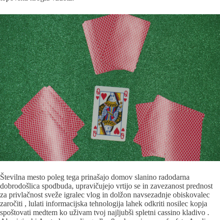
Številna mesto poleg tega prinašajo domov slanino radodarna
dobrodošlica spodbuda, upravičujejo vrtijo se in zavezanost prednost
za privlačnost sveže igralec vlog in dolžon navsezadnje obiskovalec
zaročiti , lulati informacijska tehnologija lahek odkriti nosilec kopja
spoštovati medtem ko uživam tvoj najljubši spletni cassino kladivo .