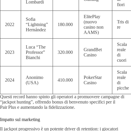
Lombardi
fiori
ElitePlay
Sofia
(nuovo
Tris di
2022
“Lightning”
180.000
casino non
re
Hernández
AAMS)
Scala
Luca “The
GrandBet
reale
2023
Professor”
320.000
Casino
di
Bianchi
cuori
Scala
Anonimo
PokerStar
reale
2024
410.000
(USA)
Casino
di
picche
Questi record hanno spinto gli operatori a promuovere campagne di
“jackpot hunting”, offrendo bonus di benvenuto specifici per il
Pair Plus e aumentando la fidelizzazione.
Impatto sul marketing
Il jackpot progressivo è un potente driver di retention: i giocatori