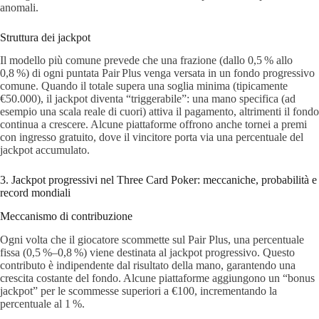
anomali.
Struttura dei jackpot
Il modello più comune prevede che una frazione (dallo 0,5 % allo
0,8 %) di ogni puntata Pair Plus venga versata in un fondo progressivo
comune. Quando il totale supera una soglia minima (tipicamente
€50.000), il jackpot diventa “triggerabile”: una mano specifica (ad
esempio una scala reale di cuori) attiva il pagamento, altrimenti il fondo
continua a crescere. Alcune piattaforme offrono anche tornei a premi
con ingresso gratuito, dove il vincitore porta via una percentuale del
jackpot accumulato.
3. Jackpot progressivi nel Three Card Poker: meccaniche, probabilità e
record mondiali
Meccanismo di contribuzione
Ogni volta che il giocatore scommette sul Pair Plus, una percentuale
fissa (0,5 %–0,8 %) viene destinata al jackpot progressivo. Questo
contributo è indipendente dal risultato della mano, garantendo una
crescita costante del fondo. Alcune piattaforme aggiungono un “bonus
jackpot” per le scommesse superiori a €100, incrementando la
percentuale al 1 %.