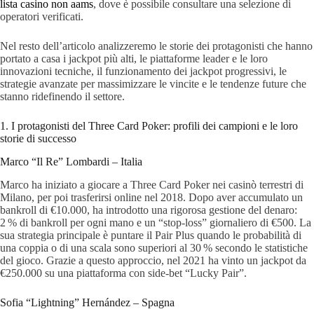
lista casino non aams
, dove è possibile consultare una selezione di
operatori verificati.
Nel resto dell’articolo analizzeremo le storie dei protagonisti che hanno
portato a casa i jackpot più alti, le piattaforme leader e le loro
innovazioni tecniche, il funzionamento dei jackpot progressivi, le
strategie avanzate per massimizzare le vincite e le tendenze future che
stanno ridefinendo il settore.
1. I protagonisti del Three Card Poker: profili dei campioni e le loro
storie di successo
Marco “Il Re” Lombardi – Italia
Marco ha iniziato a giocare a Three Card Poker nei casinò terrestri di
Milano, per poi trasferirsi online nel 2018. Dopo aver accumulato un
bankroll di €10.000, ha introdotto una rigorosa gestione del denaro:
2 % di bankroll per ogni mano e un “stop‑loss” giornaliero di €500. La
sua strategia principale è puntare il Pair Plus quando le probabilità di
una coppia o di una scala sono superiori al 30 % secondo le statistiche
del gioco. Grazie a questo approccio, nel 2021 ha vinto un jackpot da
€250.000 su una piattaforma con side‑bet “Lucky Pair”.
Sofia “Lightning” Hernández – Spagna