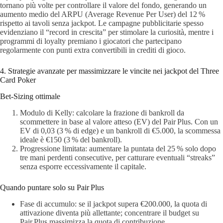
tornano più volte per controllare il valore del fondo, generando un
aumento medio del ARPU (Average Revenue Per User) del 12 %
rispetto ai tavoli senza jackpot. Le campagne pubblicitarie spesso
evidenziano il “record in crescita” per stimolare la curiosità, mentre i
programmi di loyalty premiano i giocatori che partecipano
regolarmente con punti extra convertibili in crediti di gioco.
4. Strategie avanzate per massimizzare le vincite nei jackpot del Three
Card Poker
Bet‑Sizing ottimale
Modulo di Kelly: calcolare la frazione di bankroll da
scommettere in base al valore atteso (EV) del Pair Plus. Con un
EV di 0,03 (3 % di edge) e un bankroll di €5.000, la scommessa
ideale è €150 (3 % del bankroll).
Progressione limitata: aumentare la puntata del 25 % solo dopo
tre mani perdenti consecutive, per catturare eventuali “streaks”
senza esporre eccessivamente il capitale.
Quando puntare solo su Pair Plus
Fase di accumulo: se il jackpot supera €200.000, la quota di
attivazione diventa più allettante; concentrare il budget su
Pair Plus massimizza la quota di contribuzione.