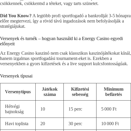
csökkennek, csökkentsd a téteket, vagy tarts szünetet.
Did You Know?
A legtöbb profi sportfogadó a bankrollját 3‑5 hónapra
előre megtervezi, így a rövid távú ingadozások nem befolyásolják a
stratégiájukat.
Versenyek és turnék – hogyan használd ki a Energy Casino egyedi
előnyeit
Az Energy Casino kaszinó nem csak klasszikus kaszinójátékokat kínál,
hanem izgalmas sportfogadási tournament‑eket is. Ezekben a
versenyekben a gyors kifizetések és a live support kulcsfontosságúak.
Versenyek típusai
Játékok
Kifizetési
Minimum
Versenytípus
száma
sebesség
befizetés
Hétvégi
10
15 perc
5 000 Ft
bajnokság
Havi toplista
20
30 perc
10 000 Ft