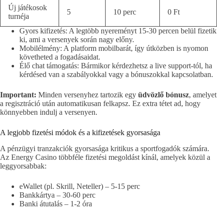
Új játékosok
5
10 perc
0 Ft
turnéja
Gyors kifizetés: A legtöbb nyereményt 15‑30 percen belül fizetik
ki, ami a versenyek során nagy előny.
Mobilélmény: A platform mobilbarát, így útközben is nyomon
követheted a fogadásaidat.
Élő chat támogatás: Bármikor kérdezhetsz a live support‑tól, ha
kérdésed van a szabályokkal vagy a bónuszokkal kapcsolatban.
Important:
Minden versenyhez tartozik egy
üdvözlő bónusz
, amelyet
a regisztráció után automatikusan felkapsz. Ez extra tétet ad, hogy
könnyebben indulj a versenyen.
A legjobb fizetési módok és a kifizetések gyorsasága
A pénzügyi tranzakciók gyorsasága kritikus a sportfogadók számára.
Az Energy Casino többféle fizetési megoldást kínál, amelyek közül a
leggyorsabbak:
eWallet (pl. Skrill, Neteller) – 5‑15 perc
Bankkártya – 30‑60 perc
Banki átutalás – 1‑2 óra