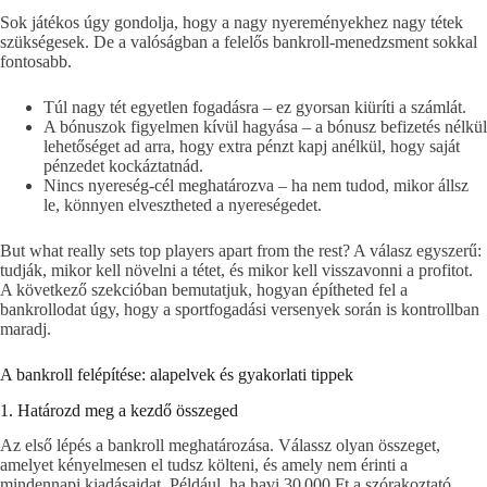
Sok játékos úgy gondolja, hogy a nagy nyereményekhez nagy tétek
szükségesek. De a valóságban a felelős bankroll‑menedzsment sokkal
fontosabb.
Túl nagy tét egyetlen fogadásra – ez gyorsan kiüríti a számlát.
A bónuszok figyelmen kívül hagyása – a bónusz befizetés nélkül
lehetőséget ad arra, hogy extra pénzt kapj anélkül, hogy saját
pénzedet kockáztatnád.
Nincs nyereség‑cél meghatározva – ha nem tudod, mikor állsz
le, könnyen elvesztheted a nyereségedet.
But what really sets top players apart from the rest? A válasz egyszerű:
tudják, mikor kell növelni a tétet, és mikor kell visszavonni a profitot.
A következő szekcióban bemutatjuk, hogyan építheted fel a
bankrollodat úgy, hogy a sportfogadási versenyek során is kontrollban
maradj.
A bankroll felépítése: alapelvek és gyakorlati tippek
1. Határozd meg a kezdő összeged
Az első lépés a bankroll meghatározása. Válassz olyan összeget,
amelyet kényelmesen el tudsz költeni, és amely nem érinti a
mindennapi kiadásaidat. Például, ha havi 30 000 Ft a szórakoztató