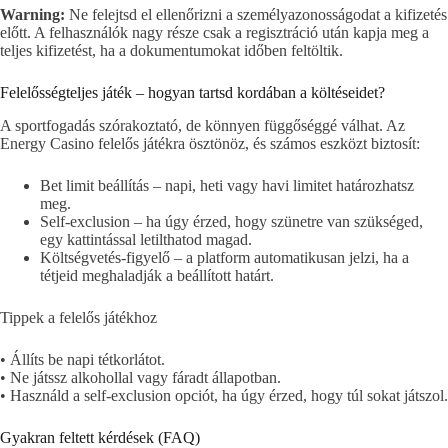
Warning:
Ne felejtsd el ellenőrizni a személyazonosságodat a kifizetés
előtt. A felhasználók nagy része csak a regisztráció után kapja meg a
teljes kifizetést, ha a dokumentumokat időben feltöltik.
Felelősségteljes játék – hogyan tartsd kordában a költéseidet?
A sportfogadás szórakoztató, de könnyen függőséggé válhat. Az
Energy Casino felelős játékra ösztönöz, és számos eszközt biztosít:
Bet limit beállítás – napi, heti vagy havi limitet határozhatsz
meg.
Self‑exclusion – ha úgy érzed, hogy szünetre van szükséged,
egy kattintással letilthatod magad.
Költségvetés‑figyelő – a platform automatikusan jelzi, ha a
tétjeid meghaladják a beállított határt.
Tippek a felelős játékhoz
• Állíts be napi tétkorlátot.
• Ne játssz alkohollal vagy fáradt állapotban.
• Használd a self‑exclusion opciót, ha úgy érzed, hogy túl sokat játszol.
Gyakran feltett kérdések (FAQ)