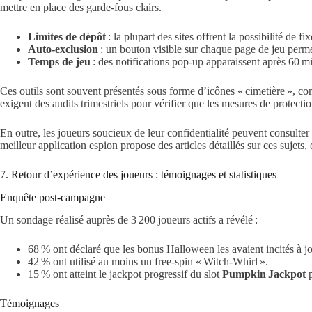
mettre en place des garde‑fous clairs.
Limites de dépôt
: la plupart des sites offrent la possibilité de
Auto‑exclusion
: un bouton visible sur chaque page de jeu perme
Temps de jeu
: des notifications pop‑up apparaissent après 60 mi
Ces outils sont souvent présentés sous forme d’icônes « cimetière », 
exigent des audits trimestriels pour vérifier que les mesures de protectio
En outre, les joueurs soucieux de leur confidentialité peuvent consulte
meilleur application espion propose des articles détaillés sur ces sujets,
7. Retour d’expérience des joueurs : témoignages et statistiques
Enquête post‑campagne
Un sondage réalisé auprès de 3 200 joueurs actifs a révélé :
68 % ont déclaré que les bonus Halloween les avaient incités à j
42 % ont utilisé au moins un free‑spin « Witch‑Whirl ».
15 % ont atteint le jackpot progressif du slot
Pumpkin Jackpot
p
Témoignages