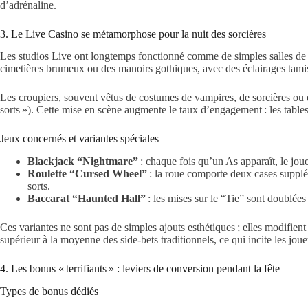
d’adrénaline.
3. Le Live Casino se métamorphose pour la nuit des sorcières
Les studios Live ont longtemps fonctionné comme de simples salles de c
cimetières brumeux ou des manoirs gothiques, avec des éclairages tami
Les croupiers, souvent vêtus de costumes de vampires, de sorcières ou d
sorts »). Cette mise en scène augmente le taux d’engagement : les tabl
Jeux concernés et variantes spéciales
Blackjack “Nightmare”
: chaque fois qu’un As apparaît, le jou
Roulette “Cursed Wheel”
: la roue comporte deux cases supplé
sorts.
Baccarat “Haunted Hall”
: les mises sur le “Tie” sont doublées
Ces variantes ne sont pas de simples ajouts esthétiques ; elles modifien
supérieur à la moyenne des side‑bets traditionnels, ce qui incite les jou
4. Les bonus « terrifiants » : leviers de conversion pendant la fête
Types de bonus dédiés