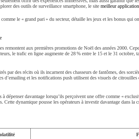
n seulement offrir des expériences immersives, mais aussi garantir que le
plorer des outils de surveillance smartphone, le site
meilleur applicatio
comme le « grand pari » du secteur, détaille les jeux et les bonus qui o
e
lles remontent aux premières promotions de Noël des années 2000. Cep
ateurs, le trafic en ligne augmente de 28 % entre le 15 et le 31 octobr
attirés par des récits où ils incarnent des chasseurs de fantômes, des so
d’emailing et les notifications push utilisent des visuels de citrouilles 
êts à dépenser davantage lorsqu’ils perçoivent une offre comme « exclu
Cette dynamique pousse les opérateurs à investir davantage dans la créat
latilité
F