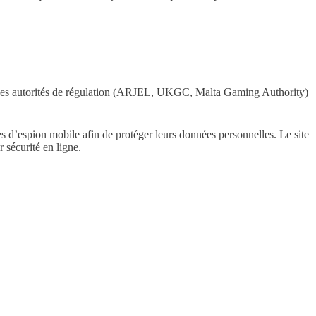
te. Les autorités de régulation (ARJEL, UKGC, Malta Gaming Authority)
es d’espion mobile afin de protéger leurs données personnelles. Le site
r sécurité en ligne.