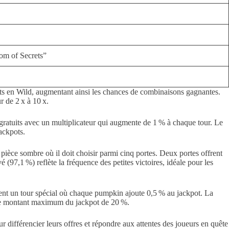
oom of Secrets”
nts en Wild, augmentant ainsi les chances de combinaisons gagnantes.
r de 2 x à 10 x.
ratuits avec un multiplicateur qui augmente de 1 % à chaque tour. Le
ackpots.
 pièce sombre où il doit choisir parmi cinq portes. Deux portes offrent
 (97,1 %) reflète la fréquence des petites victoires, idéale pour les
ent un tour spécial où chaque pumpkin ajoute 0,5 % au jackpot. La
t le montant maximum du jackpot de 20 %.
r différencier leurs offres et répondre aux attentes des joueurs en quête