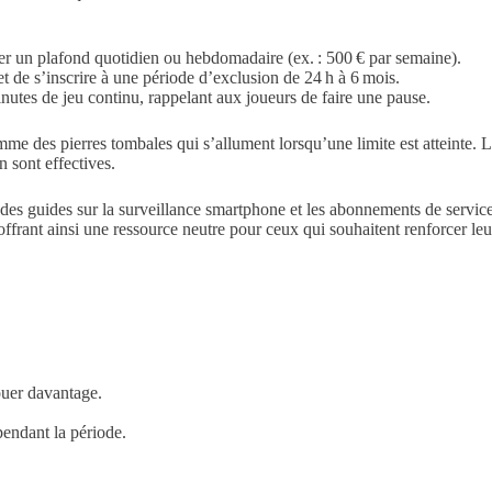
 fixer un plafond quotidien ou hebdomadaire (ex. : 500 € par semaine).
t de s’inscrire à une période d’exclusion de 24 h à 6 mois.
nutes de jeu continu, rappelant aux joueurs de faire une pause.
comme des pierres tombales qui s’allument lorsqu’une limite est attein
n sont effectives.
r des guides sur la surveillance smartphone et les abonnements de servic
 offrant ainsi une ressource neutre pour ceux qui souhaitent renforcer leu
ouer davantage.
endant la période.