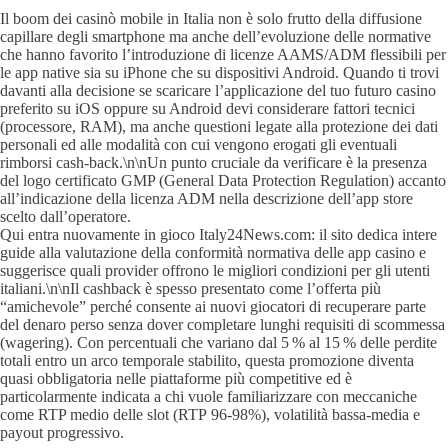
Il boom dei casinò mobile in Italia non è solo frutto della diffusione
capillare degli smartphone ma anche dell’evoluzione delle normative
che hanno favorito l’introduzione di licenze AAMS/ADM flessibili per
le app native sia su iPhone che su dispositivi Android. Quando ti trovi
davanti alla decisione se scaricare l’applicazione del tuo futuro casino
preferito su iOS oppure su Android devi considerare fattori tecnici
(processore, RAM), ma anche questioni legate alla protezione dei dati
personali ed alle modalità con cui vengono erogati gli eventuali
rimborsi cash‑back.\n\nUn punto cruciale da verificare è la presenza
del logo certificato GMP (General Data Protection Regulation) accanto
all’indicazione della licenza ADM nella descrizione dell’app store
scelto dall’operatore.
Qui entra nuovamente in gioco Italy24News.com: il sito dedica intere
guide alla valutazione della conformità normativa delle app casino e
suggerisce quali provider offrono le migliori condizioni per gli utenti
italiani.\n\nIl cashback è spesso presentato come l’offerta più
“amichevole” perché consente ai nuovi giocatori di recuperare parte
del denaro perso senza dover completare lunghi requisiti di scommessa
(wagering). Con percentuali che variano dal 5 % al 15 % delle perdite
totali entro un arco temporale stabilito, questa promozione diventa
quasi obbligatoria nelle piattaforme più competitive ed è
particolarmente indicata a chi vuole familiarizzare con meccaniche
come RTP medio delle slot (
RTP
96‑98%), volatilità bassa‑media e
payout progressivo.