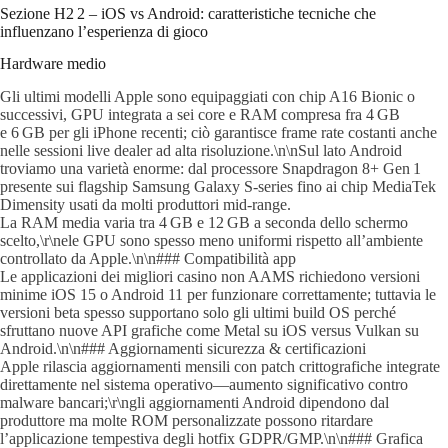
Sezione H2 2 – iOS vs Android: caratteristiche tecniche che
influenzano l’esperienza di gioco
Hardware medio
Gli ultimi modelli Apple sono equipaggiati con chip A16 Bionic o
successivi, GPU integrata a sei core e RAM compresa fra 4 GB
e 6 GB per gli iPhone recenti; ciò garantisce frame rate costanti anche
nelle sessioni live dealer ad alta risoluzione.\n\nSul lato Android
troviamo una varietà enorme: dal processore Snapdragon 8+ Gen 1
presente sui flagship Samsung Galaxy S‑series fino ai chip MediaTek
Dimensity usati da molti produttori mid‑range.
La RAM media varia tra 4 GB e 12 GB a seconda dello schermo
scelto,\r\nele GPU sono spesso meno uniformi rispetto all’ambiente
controllato da Apple.\n\n### Compatibilità app
Le applicazioni dei migliori casino non AAMS richiedono versioni
minime iOS 15 o Android 11 per funzionare correttamente; tuttavia le
versioni beta spesso supportano solo gli ultimi build OS perché
sfruttano nuove API grafiche come Metal su iOS versus Vulkan su
Android.\n\n### Aggiornamenti sicurezza & certificazioni
Apple rilascia aggiornamenti mensili con patch crittografiche integrate
direttamente nel sistema operativo—aumento significativo contro
malware bancari;\r\ngli aggiornamenti Android dipendono dal
produttore ma molte ROM personalizzate possono ritardare
l’applicazione tempestiva degli hotfix GDPR/GMP.\n\n### Grafica