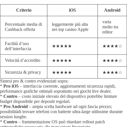
Criterio
iOS
Android
varia
Percentuale media di
leggermente più alta
molto tra
Cashback offerta
nei top casino Apple
editor
Facilità d’uso
★★★★★
★★★★☆
dell’interfaccia
Velocità d’accredito
★★★★★
★★★★☆
Sicurezza & privacy
★★★★★
★★★★☆
Sintesi pro & contro evidenziati sopra:
*
Pro iOS
– interfaccia coerente, aggiornamenti sicurezza rapidi,
performance grafiche ottimali soprattutto nei giochi live dealer.
*
Contro
– costo iniziale elevato del dispositivo potrebbe limitare
budget disponibile per depositi regolari.
*
Pro Android
– ampia scelta hardware ad ogni fascia prezzo;
possibilitàdi trovare telefoni con batterie ultra‑large utilissime durante
session lunghe.
*
Contro
– frammentazione OS può ritardare rollout patch
crittografiche necessarie alle transazioni finanziarie.