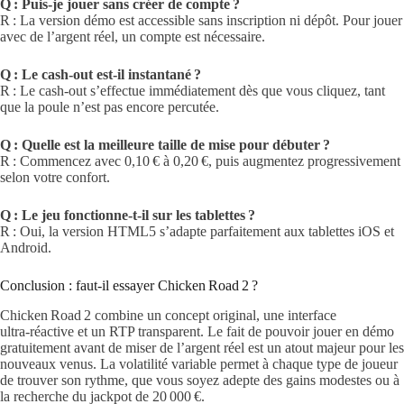
Q : Puis‑je jouer sans créer de compte ?
R : La version démo est accessible sans inscription ni dépôt. Pour jouer
avec de l’argent réel, un compte est nécessaire.
Q : Le cash‑out est‑il instantané ?
R : Le cash‑out s’effectue immédiatement dès que vous cliquez, tant
que la poule n’est pas encore percutée.
Q : Quelle est la meilleure taille de mise pour débuter ?
R : Commencez avec 0,10 € à 0,20 €, puis augmentez progressivement
selon votre confort.
Q : Le jeu fonctionne‑t‑il sur les tablettes ?
R : Oui, la version HTML5 s’adapte parfaitement aux tablettes iOS et
Android.
Conclusion : faut‑il essayer Chicken Road 2 ?
Chicken Road 2 combine un concept original, une interface
ultra‑réactive et un RTP transparent. Le fait de pouvoir jouer en démo
gratuitement avant de miser de l’argent réel est un atout majeur pour les
nouveaux venus. La volatilité variable permet à chaque type de joueur
de trouver son rythme, que vous soyez adepte des gains modestes ou à
la recherche du jackpot de 20 000 €.