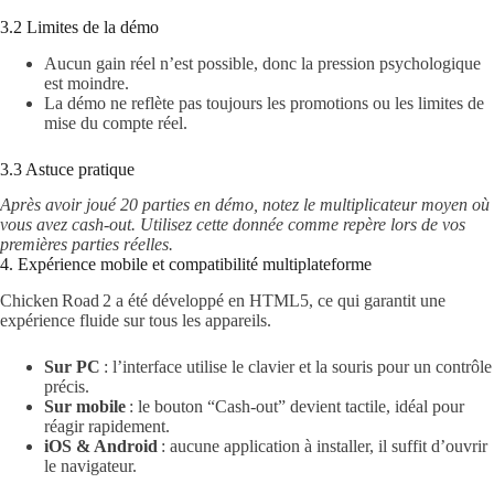
3.2 Limites de la démo
Aucun gain réel n’est possible, donc la pression psychologique
est moindre.
La démo ne reflète pas toujours les promotions ou les limites de
mise du compte réel.
3.3 Astuce pratique
Après avoir joué 20 parties en démo, notez le multiplicateur moyen où
vous avez cash‑out. Utilisez cette donnée comme repère lors de vos
premières parties réelles.
4. Expérience mobile et compatibilité multiplateforme
Chicken Road 2 a été développé en HTML5, ce qui garantit une
expérience fluide sur tous les appareils.
Sur PC
: l’interface utilise le clavier et la souris pour un contrôle
précis.
Sur mobile
: le bouton “Cash‑out” devient tactile, idéal pour
réagir rapidement.
iOS & Android
: aucune application à installer, il suffit d’ouvrir
le navigateur.