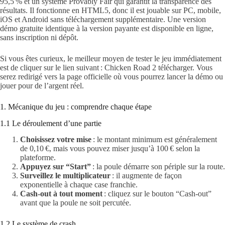
95,5 % et un système Provably Fair qui garantit la transparence des
résultats. Il fonctionne en HTML5, donc il est jouable sur PC, mobile,
iOS et Android sans téléchargement supplémentaire. Une version
démo gratuite identique à la version payante est disponible en ligne,
sans inscription ni dépôt.
Si vous êtes curieux, le meilleur moyen de tester le jeu immédiatement
est de cliquer sur le lien suivant : Chicken Road 2 télécharger. Vous
serez redirigé vers la page officielle où vous pourrez lancer la démo ou
jouer pour de l’argent réel.
1. Mécanique du jeu : comprendre chaque étape
1.1 Le déroulement d’une partie
Choisissez votre mise
: le montant minimum est généralement
de 0,10 €, mais vous pouvez miser jusqu’à 100 € selon la
plateforme.
Appuyez sur “Start”
: la poule démarre son périple sur la route.
Surveillez le multiplicateur
: il augmente de façon
exponentielle à chaque case franchie.
Cash‑out à tout moment
: cliquez sur le bouton “Cash‑out”
avant que la poule ne soit percutée.
1.2 Le système de crash