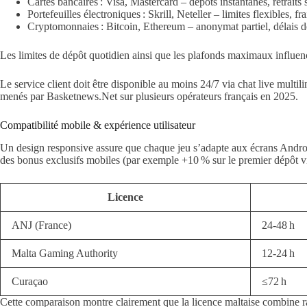
Cartes bancaires : Visa, Mastercard – dépôts instantanés, retraits
Portefeuilles électroniques : Skrill, Neteller – limites flexibles, fra
Cryptomonnaies : Bitcoin, Ethereum – anonymat partiel, délais de
Les limites de dépôt quotidien ainsi que les plafonds maximaux influenc
Le service client doit être disponible au moins 24/7 via chat live multi
menés par Basketnews.Net sur plusieurs opérateurs français en 2025.
Compatibilité mobile & expérience utilisateur
Un design responsive assure que chaque jeu s’adapte aux écrans Android
des bonus exclusifs mobiles (par exemple +10 % sur le premier dépôt vi
Licence
ANJ (France)
24‑48 h
Malta Gaming Authority
12‑24 h
Curaçao
≤72 h
Cette comparaison montre clairement que la licence maltaise combine ra