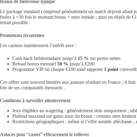
Bonus de bienvenue typique
Le package standard comprend généralement un match deposit allant ju
fixées à ×30 fois le montant bonus + mise initiale ; ainsi un dépôt d
retrait possible .
Promotions récurrentes
Les casinos maintiennent l’intérêt avec :
Cash‑back hebdomadaire jusqu’à
15 %
sur pertes nettes
Reload bonus mensuel
50 %
jusqu’à €200
Programme VIP où chaque €100 misé rapporte
1 point
convertib
Ces offres sont souvent limitées aux joueurs résidant en France ; il f
lors de ses comparatifs mensuels .
Conditions à surveiller attentivement
Jeux éligibles au wagering : généralement slots uniquement ; tab
Plafond maximal sur gains issus du bonus : certains sites limiten
Restrictions géographiques : même si l’offre semble alléchante , e
Astuces pour “casser” efficacement le rollover