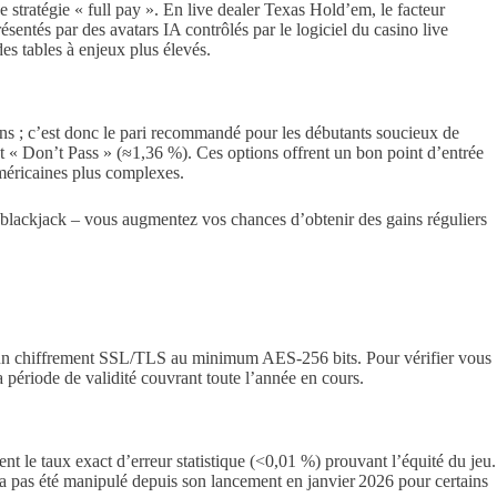
 stratégie « full pay ». En live dealer Texas Hold’em, le facteur
sentés par des avatars IA contrôlés par le logiciel du casino live
s tables à enjeux plus élevés.
ns ; c’est donc le pari recommandé pour les débutants soucieux de
et « Don’t Pass » (≈1,36 %). Ces options offrent un bon point d’entrée
méricaines plus complexes.
u blackjack – vous augmentez vos chances d’obtenir des gains réguliers
par un chiffrement SSL/TLS au minimum AES‑256 bits. Pour vérifier vous
a période de validité couvrant toute l’année en cours.
t le taux exact d’erreur statistique (<0,01 %) prouvant l’équité du jeu.
a pas été manipulé depuis son lancement en janvier 2026 pour certains