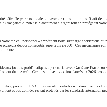
 officielle (carte nationale ou passeport) ainsi qu’un justificatif de d
 françaises d’éviter le blanchiment d’argent tout en protégeant votre c
otre tableau personnel – empêchent toute surcharge accidentelle du port
 plusieurs dépôts consécutifs supérieurs à €500). Ces mécanismes sont es
 lui‑même .
aide aux joueurs problématiques : partenariat avec GamCare France ou A
utilisateur du site web . Certains nouveaux casinos lancés en 2026 prop
publiés, procédure KYC transparente, contrôles anti‑fraude actifs et p
rgent et vos données restent protégés par les standards internationaux 