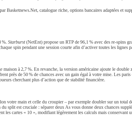
par Basketnews.Net, catalogue riche, options bancaires adaptées et suppor
98 %.
Starburst
(NetEnt) propose un RTP de 96,1 % avec des re‑spins gratu
aque spin pendant une session courte afin d’activer toutes les lignes pa
ge maison à 2,7 %. En revanche, la version américaine ajoute le double z
ffrent près de 50 % de chances avec un gain égal à votre mise. Les paris
oueurs cherchant plus d’action que de stabilité financière.
selon votre main et celle du croupier – par exemple doubler sur un total
 du split est cruciale : séparer deux As vous donne deux chances suppl
t les cartes « 10 », modifiant légèrement les calculs mais conservant un