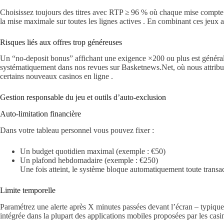
Choisissez toujours des titres avec RTP ≥ 96 % où chaque mise compte
la mise maximale sur toutes les lignes actives . En combinant ces jeux 
Risques liés aux offres trop généreuses
Un “no‑deposit bonus” affichant une exigence ×200 ou plus est généralemen
systématiquement dans nos revues sur Basketnews.Net, où nous attribuo
certains nouveaux casinos en ligne .
Gestion responsable du jeu et outils d’auto‑exclusion
Auto‑limitation financière
Dans votre tableau personnel vous pouvez fixer :
Un budget quotidien maximal (exemple : €50)
Un plafond hebdomadaire (exemple : €250)
Une fois atteint, le système bloque automatiquement toute transact
Limite temporelle
Paramétrez une alerte après X minutes passées devant l’écran – typique
intégrée dans la plupart des applications mobiles proposées par les c