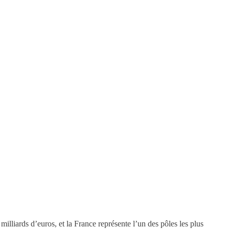
lliards d’euros, et la France représente l’un des pôles les plus