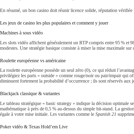
En résumé, un bon casino doit réunir licence solide, réputation vérifiée 
Les jeux de casino les plus populaires et comment y jouer
Machines à sous vidéo
Les slots vidéo affichent généralement un RTP compris entre 95 % et 
modestes. Une stratégie basique consiste à miser la mise maximale sur ch
Roulette européenne vs américaine
La roulette européenne possède un seul zéro (0), ce qui réduit l’avanta
privilégiez les paris « outside » comme rouge/noir ou pair/impair qui o
diminuent fortement la probabilité d’occurrence ; ils sont réservés aux j
Blackjack classique & variantes
Le tableau stratégique « basic strategy » indique la décision optimale 
mathématique à près de 0,5 % au-dessus du simple hit‑stand. La gestion
égale à votre mise initiale. Les variantes comme le
Spanish 21
supprimen
Poker vidéo & Texas Hold’em Live