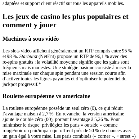
adaptées et support client réactif sur tous les appareils mobiles.
Les jeux de casino les plus populaires et
comment y jouer
Machines à sous vidéo
Les slots vidéo affichent généralement un RTP compris entre 95 %
et 98 %.
Starburst
(NetEnt) propose un RTP de 96,1 % avec des
re‑spins gratuits ; la volatilité moyenne signifie que les gains sont
fréquents mais modestes. Une stratégie basique consiste à miser la
mise maximale sur chaque spin pendant une session courte afin
d’activer toutes les lignes payantes et d’optimiser le potentiel du
jackpot progressif.*
Roulette européenne vs américaine
La roulette européenne possède un seul zéro (0), ce qui réduit
l’avantage maison à 2,7 %. En revanche, la version américaine
ajoute le double zéro (00), portant l’avantage à 5,26 %. Pour
minimiser le risque, privilégiez les paris « outside » comme
rouge/noir ou pair/impair qui offrent près de 50 % de chances avec
un gain égal à votre mise. Les paris combinés (« corner », « street »)