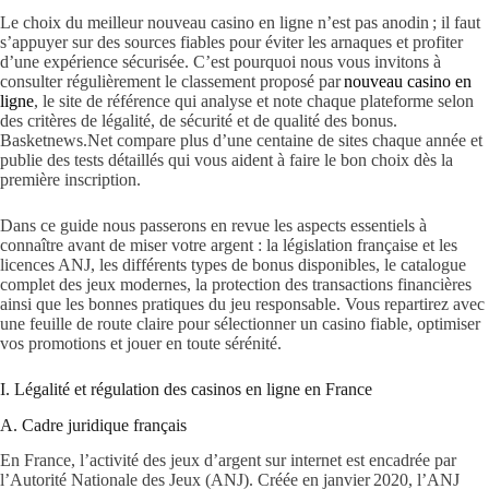
Le choix du meilleur nouveau casino en ligne n’est pas anodin ; il faut
s’appuyer sur des sources fiables pour éviter les arnaques et profiter
d’une expérience sécurisée. C’est pourquoi nous vous invitons à
consulter régulièrement le classement proposé par
nouveau casino en
ligne
, le site de référence qui analyse et note chaque plateforme selon
des critères de légalité, de sécurité et de qualité des bonus.
Basketnews.Net compare plus d’une centaine de sites chaque année et
publie des tests détaillés qui vous aident à faire le bon choix dès la
première inscription.
Dans ce guide nous passerons en revue les aspects essentiels à
connaître avant de miser votre argent : la législation française et les
licences ANJ, les différents types de bonus disponibles, le catalogue
complet des jeux modernes, la protection des transactions financières
ainsi que les bonnes pratiques du jeu responsable. Vous repartirez avec
une feuille de route claire pour sélectionner un casino fiable, optimiser
vos promotions et jouer en toute sérénité.
I. Légalité et régulation des casinos en ligne en France
A. Cadre juridique français
En France, l’activité des jeux d’argent sur internet est encadrée par
l’Autorité Nationale des Jeux (ANJ). Créée en janvier 2020, l’ANJ