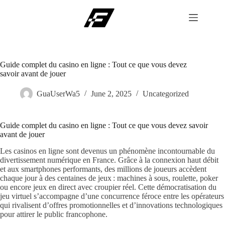
Skip
to
content
Guide complet du casino en ligne : Tout ce que vous devez
savoir avant de jouer
GuaUserWa5
June 2, 2025
Uncategorized
Guide complet du casino en ligne : Tout ce que vous devez savoir
avant de jouer
Les casinos en ligne sont devenus un phénomène incontournable du
divertissement numérique en France. Grâce à la connexion haut débit
et aux smartphones performants, des millions de joueurs accèdent
chaque jour à des centaines de jeux : machines à sous, roulette, poker
ou encore jeux en direct avec croupier réel. Cette démocratisation du
jeu virtuel s’accompagne d’une concurrence féroce entre les opérateurs
qui rivalisent d’offres promotionnelles et d’innovations technologiques
pour attirer le public francophone.