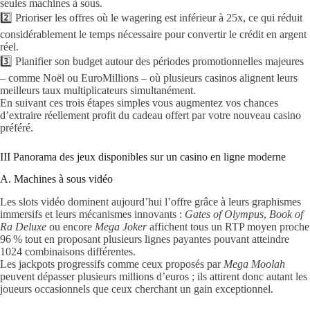
seules machines à sous.
2️⃣ Prioriser les offres où le wagering est inférieur à 25x, ce qui réduit
considérablement le temps nécessaire pour convertir le crédit en argent
réel.
3️⃣ Planifier son budget autour des périodes promotionnelles majeures
– comme Noël ou EuroMillions – où plusieurs casinos alignent leurs
meilleurs taux multiplicateurs simultanément.
En suivant ces trois étapes simples vous augmentez vos chances
d’extraire réellement profit du cadeau offert par votre nouveau casino
préféré.
III Panorama des jeux disponibles sur un casino en ligne moderne
A. Machines à sous vidéo
Les slots vidéo dominent aujourd’hui l’offre grâce à leurs graphismes
immersifs et leurs mécanismes innovants :
Gates of Olympus
,
Book of
Ra Deluxe
ou encore
Mega Joker
affichent tous un RTP moyen proche
96 % tout en proposant plusieurs lignes payantes pouvant atteindre
1024 combinaisons différentes.
Les jackpots progressifs comme ceux proposés par
Mega Moolah
peuvent dépasser plusieurs millions d’euros ; ils attirent donc autant les
joueurs occasionnels que ceux cherchant un gain exceptionnel.