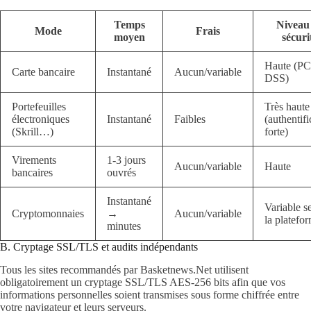
Temps
Niveau
Mode
Frais
moyen
sécuri
Haute (PC
Carte bancaire
Instantané
Aucun/variable
DSS)
Portefeuilles
Très haute
électroniques
Instantané
Faibles
(authentifi
(Skrill…)
forte)
Virements
1‑3 jours
Aucun/variable
Haute
bancaires
ouvrés
Instantané
Variable s
Cryptomonnaies
→
Aucun/variable
la platefo
minutes
B. Cryptage SSL/TLS et audits indépendants
Tous les sites recommandés par Basketnews.Net utilisent
obligatoirement un cryptage SSL/TLS AES‑256 bits afin que vos
informations personnelles soient transmises sous forme chiffrée entre
votre navigateur et leurs serveurs.