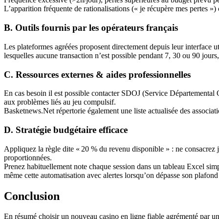
L’apparition fréquente de rationalisations (« je récupère mes pertes ») c
B. Outils fournis par les opérateurs français
Les plateformes agréées proposent directement depuis leur interface ut
lesquelles aucune transaction n’est possible pendant 7, 30 ou 90 jours
C.​ Ressources externes & aides professionnelles
En cas besoin il est possible contacter SDOJ (Service Départemental
aux problèmes liés au jeu compulsif.
Basketnews.Net répertorie également une liste actualisée des associa
D.​ Stratégie budgétaire efficace
Appliquez la règle dite « 20 % du revenu disponible » : ne consacrez
proportionnées.
Prenez habituellement note chaque session dans un tableau Excel simp
même cette automatisation avec alertes lorsqu’on dépasse son plafond 
Conclusion
En résumé choisir un nouveau casino en ligne fiable agrémenté par une 