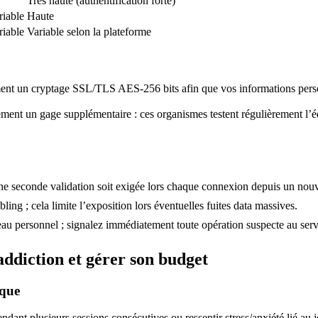
Très haute (authentification forte)
iable
Haute
iable
Variable selon la plateforme
ent un cryptage SSL/TLS AES‑256 bits afin que vos informations person
nt un gage supplémentaire : ces organismes testent régulièrement l’équi
une seconde validation soit exigée lors chaque connexion depuis un nouv
ing ; cela limite l’exposition lors éventuelles fuites data massives.
leau personnel ; signalez immédiatement toute opération suspecte au servi
addiction et gérer son budget
ique
dant plusieurs sessions consécutives ou ressentir stress/anxiété lié au