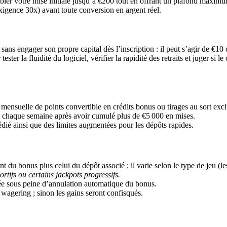
votre mise initiale jusqu’à €200 tout en offrant un plafond maximum 
gence 30x) avant toute conversion en argent réel.
ns engager son propre capital dès l’inscription : il peut s’agir de €10 
r tester la fluidité du logiciel, vérifier la rapidité des retraits et juge
suelle de points convertible en crédits bonus ou tirages au sort excl
 chaque semaine après avoir cumulé plus de €5 000 en mises.
dié ainsi que des limites augmentées pour les dépôts rapides.
t du bonus plus celui du dépôt associé ; il varie selon le type de jeu (l
ortifs ou certains jackpots progressifs.
tée sous peine d’annulation automatique du bonus.
 wagering ; sinon les gains seront confisqués.