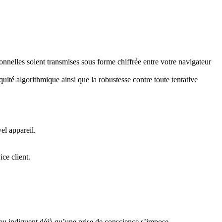
nelles soient transmises sous forme chiffrée entre votre navigateur
té algorithmique ainsi que la robustesse contre toute tentative
el appareil.
ce client.
 jeu indiquent déjà qu’une prise de conscience s’impose.