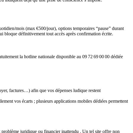
t quotidien/mois (max €500/jour), options temporaires “pause” durant
i bloque définitivement tout accès après confirmation écrite.
itement la hotline nationale disponible au 09 72 69 00 00 dédiée
oyer, factures…) afin que vos dépenses ludique restent
ement vos écarts ; plusieurs applications mobiles dédiées permettent
problème juridique ou financier inattendu . Un tel site offre non