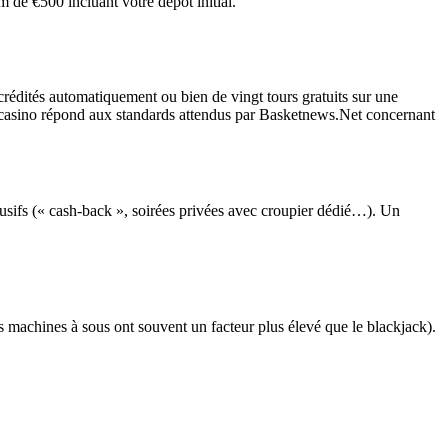
de €500 incluant votre dépôt initial.
crédités automatiquement ou bien de vingt tours gratuits sur une
r si le casino répond aux standards attendus par Basketnews.Net concernant
usifs (« cash‑back », soirées privées avec croupier dédié…). Un
es machines à sous ont souvent un facteur plus élevé que le blackjack).