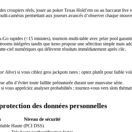
es croupiers réels, jouer au poker Texas Hold’em ou au baccarat live 
lti‑caméras permettant aux joueurs avancés d’observer chaque mouveme
&‑Go rapides (<15 minutes), tournois multi‑table avec prize pool garant
rooms intégrées tandis que keno propose une sélection simple mais addic
atte-ciel numériques qui délivrent résultats immédiatement après clic.
or Alive
) si vous ciblez gros jackpots rares ; optez plutôt pour faible vola
 afin d’éviter toute faillite prématurée durant une mauvaise série.
r si vous appréciez analyser probabilités ; tournez-vous vers slots théma
 protection des données personnelles
s
Niveau de sécurité
iable
Haute (PCI DSS)