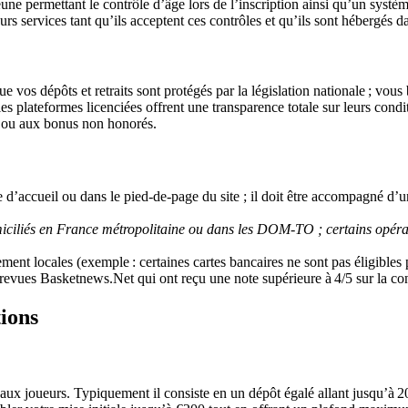
i‑jeune permettant le contrôle d’âge lors de l’inscription ainsi qu’un 
s services tant qu’ils acceptent ces contrôles et qu’ils sont hébergés 
 vos dépôts et retraits sont protégés par la législation nationale ; vous
es plateformes licenciées offrent une transparence totale sur leurs condi
s ou aux bonus non honorés.
e d’accueil ou dans le pied‑de‑page du site ; il doit être accompagné d
ciliés en France métropolitaine ou dans les DOM‑TO ; certains opérateur
ment locales (exemple : certaines cartes bancaires ne sont pas éligibles p
s revues Basketnews.Net qui ont reçu une note supérieure à 4/5 sur la co
tions
eaux joueurs. Typiquement il consiste en un dépôt égalé allant jusqu’à