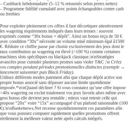
– Cashback hebdomadaire (5–12 % retournés selon pertes nettes)
– Programme fidélité cumulatif avec points échangeables contre cash
ou freebies
Pour exploiter pleinement ces offres il faut décortiquer attentivement
les wagering requirements indiqués dans leurs termes : souvent
exprimés comme “30x bonus + dépôt”. Ainsi un bonus reçu de 50 €
avec condition “30x” nécessite un volume misé minimum égal à​1500
€. Réduire ce chiffre passe par choisir exclusivement des jeux dont le
taux contribution au wagering est élevé (>100 %) comme certaines
machines slots spécifiques ou blackjack classique.\n\nStratégies
avancées pour cumuler plusieurs promos sans violer T&C :\n
Créez
vos comptes pendant périodes promotionnelles distinctes (exemple →
lancement saisonnier puis Black Friday).
Utilisez différents modes paiement afin que chaque dépôt active son
propre bonus associé sans dépasser aucune limite quotidienne
imposée.*\n\nQuand décliner ? Si vous constatez qu’une offre impose
>40x wagering ou exclut totalement vos jeux favoris alors même avec
gros bonus elle devient peu rentable ; mieux vaut retenir celle qui
propose “20x” voire “15x” accompagné d’un plafond raisonnable (
100
€).\n\nBasketnews.Net recense quotidiennement ces paramètres afin
que vous puissiez comparer rapidement quelles promotions offrent
réellement la meilleure valeur nette après calculs intégrés.