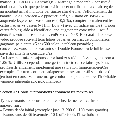
maison (
RTP≈94%). La stratégie « Martingale modérée » consiste à
doubler après chaque perte mais à imposer une limite maximale égale
au montant initial multiplié par quatre afin d’éviter l’effondrement du
bankroll.\n\nBlackjack – Appliquer la règle « stand on soft‑17 »
augmente légèrement vos chances (~0,5 %); compter mentalement les
cartes hautes vs basses (« High‑Low ») avec un indice simple (+1 pour
cartes faibles) aide à identifier quand augmenter votre mise jusqu’à
deux fois votre mise standard.\n\nPoker vidéo & Baccarat – Le poker
vidéo propose souvent trois lignes payantes où chaque combinaison
gagnante paie entre x5 et x500 selon le tableau paytable ;
concentrez‑vous sur les variantes « Double Bonus» où le full house
paye davantage si constitué d’as.
Au baccarat , miser toujours sur « banker » réduit l’avantage maison à
1,06 %. Utilisez cependant une gestion stricte car certains systèmes
progressifs entraînent rapidement une saturation financière.\n\nCes
exemples illustrent comment adapter ses mises au profil statistique du
jeu tout en conservant une marge confortable pour absorber l’inévitable
variance inhérente aux jeux chanceux.
Section 4 : Bonus et promotions : comment les maximiser
Types courants de bonus rencontrés chez le meilleur casino online
aujourd’hui :
– Bonus dépôt initial (exemple : jusqu’à 200 € +100 tours gratuits)
– Bonus sans dépôt (exemple : 10 € offerts dès l’inscription)