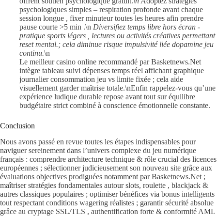
offrent soutien psychologique gratuit.
\n
Adoptez stratégies
psychologiques simples ­– respiration profonde avant chaque
session longue , fixer minuteur toutes les heures afin prendre
pause courte >5 min .\n
Diversifiez temps libre hors écran ‑
pratique sports légers , lectures ou activités créatives permettant
reset mental.; cela diminue risque impulsivité liée dopamine jeu
continu.
\n
Le meilleur casino online recommandé par Basketnews.Net
intègre tableau suivi dépenses temps réel affichant graphique
journalier consommation jeu vs limite fixée ; cela aide
visuellement garder maîtrise totale.\nEnfin rappelez-vous qu’une
expérience ludique durable repose avant tout sur équilibre
budgétaire strict combiné à conscience émotionnelle constante.
Conclusion
Nous avons passé en revue toutes les étapes indispensables pour
naviguer sereinement dans l’univers complexe du jeu numérique
français : comprendre architecture technique & rôle crucial des licences
européennes ; sélectionner judicieusement son nouveau site grâce aux
évaluations objectives prodiguées notamment par Basketnews.Net ;
maîtriser stratégies fondamentales autour slots, roulette , blackjack &
autres classiques populaires ; optimiser bénéfices via bonus intelligents
tout respectant conditions wagering réalistes ; garantir sécurité absolue
grâce au cryptage SSL/TLS , authentification forte & conformité AML