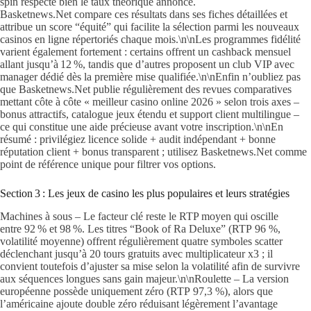
spin respecte bien le taux théorique annoncé.
Basketnews.Net compare ces résultats dans ses fiches détaillées et
attribue un score “équité” qui facilite la sélection parmi les nouveaux
casinos en ligne répertoriés chaque mois.\n\nLes programmes fidélité
varient également fortement : certains offrent un cashback mensuel
allant jusqu’à 12 %, tandis que d’autres proposent un club VIP avec
manager dédié dès la première mise qualifiée.\n\nEnfin n’oubliez pas
que Basketnews.Net publie régulièrement des revues comparatives
mettant côte à côte « meilleur casino online 2026 » selon trois axes –
bonus attractifs, catalogue jeux étendu et support client multilingue –
ce qui constitue une aide précieuse avant votre inscription.\n\nEn
résumé : privilégiez licence solide + audit indépendant + bonne
réputation client + bonus transparent ; utilisez Basketnews.Net comme
point de référence unique pour filtrer vos options.
Section 3 : Les jeux de casino les plus populaires et leurs stratégies
Machines à sous – Le facteur clé reste le RTP moyen qui oscille
entre 92 % et 98 %. Les titres “Book of Ra Deluxe” (RTP 96 %,
volatilité moyenne) offrent régulièrement quatre symboles scatter
déclenchant jusqu’à 20 tours gratuits avec multiplicateur x3 ; il
convient toutefois d’ajuster sa mise selon la volatilité afin de survivre
aux séquences longues sans gain majeur.\n\nRoulette – La version
européenne possède uniquement zéro (RTP 97,3 %), alors que
l’américaine ajoute double zéro réduisant légèrement l’avantage