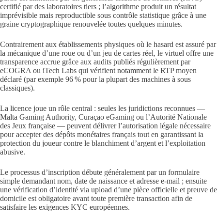
certifié par des laboratoires tiers ; l’algorithme produit un résultat
imprévisible mais reproductible sous contrôle statistique grâce à une
graine cryptographique renouvelée toutes quelques minutes.
Contrairement aux établissements physiques où le hasard est assuré par
la mécanique d’une roue ou d’un jeu de cartes réel, le virtuel offre une
transparence accrue grâce aux audits publiés régulièrement par
eCOGRA ou iTech Labs qui vérifient notamment le RTP moyen
déclaré (par exemple 96 % pour la plupart des machines à sous
classiques).
La licence joue un rôle central : seules les juridictions reconnues —
Malta Gaming Authority, Curaçao eGaming ou l’Autorité Nationale
des Jeux française — peuvent délivrer l’autorisation légale nécessaire
pour accepter des dépôts monétaires français tout en garantissant la
protection du joueur contre le blanchiment d’argent et l’exploitation
abusive.
Le processus d’inscription débute généralement par un formulaire
simple demandant nom, date de naissance et adresse e‑mail ; ensuite
une vérification d’identité via upload d’une pièce officielle et preuve de
domicile est obligatoire avant toute première transaction afin de
satisfaire les exigences KYC européennes.