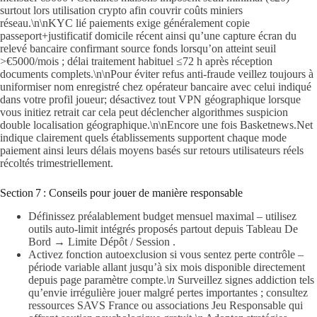
surtout lors utilisation crypto afin couvrir coûts miniers
réseau.\n\nKYC lié paiements exige généralement copie
passeport+justificatif domicile récent ainsi qu’une capture écran du
relevé bancaire confirmant source fonds lorsqu’on atteint seuil
>€5000/mois ; délai traitement habituel ≤72 h après réception
documents complets.\n\nPour éviter refus anti‑fraude veillez toujours à
uniformiser nom enregistré chez opérateur bancaire avec celui indiqué
dans votre profil joueur; désactivez tout VPN géographique lorsque
vous initiez retrait car cela peut déclencher algorithmes suspicion
double localisation géographique.\n\nEncore une fois Basketnews.Net
indique clairement quels établissements supportent chaque mode
paiement ainsi leurs délais moyens basés sur retours utilisateurs réels
récoltés trimestriellement.
Section 7 : Conseils pour jouer de manière responsable
Définissez préalablement budget mensuel maximal ­– utilisez
outils auto‑limit intégrés proposés partout depuis Tableau De
Bord → Limite Dépôt / Session .
Activez fonction auto­exclusion si vous sentez perte contrôle ­–
période variable allant jusqu’à six mois disponible directement
depuis page paramètre compte.
\n
Surveillez signes addiction tels
qu’envie irrégulière jouer malgré pertes importantes ; consultez
ressources SAVS France ou associations Jeu Responsable qui