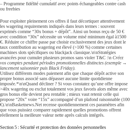
– Programme fidélité cumulatif avec points échangeables contre cash
ou freebies
Pour exploiter pleinement ces offres il faut décortiquer attentivement
les wagering requirements indiqués dans leurs termes : souvent
exprimés comme “30x bonus + dépôt”. Ainsi un bonus reçu de 50 €
avec condition “30x” nécessite un volume misé minimum égal à​1500
€. Réduire ce chiffre passe par choisir exclusivement des jeux dont le
taux contribution au wagering est élevé (>100 %) comme certaines
machines slots spécifiques ou blackjack classique.\n\nStratégies
avancées pour cumuler plusieurs promos sans violer T&C :\n
Créez
vos comptes pendant périodes promotionnelles distinctes (exemple →
lancement saisonnier puis Black Friday).
Utilisez différents modes paiement afin que chaque dépôt active son
propre bonus associé sans dépasser aucune limite quotidienne
imposée.*\n\nQuand décliner ? Si vous constatez qu’une offre impose
>40x wagering ou exclut totalement vos jeux favoris alors même avec
gros bonus elle devient peu rentable ; mieux vaut retenir celle qui
propose “20x” voire “15x” accompagné d’un plafond raisonnable (
100
€).\n\nBasketnews.Net recense quotidiennement ces paramètres afin
que vous puissiez comparer rapidement quelles promotions offrent
réellement la meilleure valeur nette après calculs intégrés.
Section 5 : Sécurité et protection des données personnelles