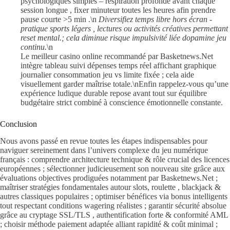
psychologiques simples ­– respiration profonde avant chaque
session longue , fixer minuteur toutes les heures afin prendre
pause courte >5 min .\n
Diversifiez temps libre hors écran ‑
pratique sports légers , lectures ou activités créatives permettant
reset mental.; cela diminue risque impulsivité liée dopamine jeu
continu.
\n
Le meilleur casino online recommandé par Basketnews.Net
intègre tableau suivi dépenses temps réel affichant graphique
journalier consommation jeu vs limite fixée ; cela aide
visuellement garder maîtrise totale.\nEnfin rappelez-vous qu’une
expérience ludique durable repose avant tout sur équilibre
budgétaire strict combiné à conscience émotionnelle constante.
Conclusion
Nous avons passé en revue toutes les étapes indispensables pour
naviguer sereinement dans l’univers complexe du jeu numérique
français : comprendre architecture technique & rôle crucial des licences
européennes ; sélectionner judicieusement son nouveau site grâce aux
évaluations objectives prodiguées notamment par Basketnews.Net ;
maîtriser stratégies fondamentales autour slots, roulette , blackjack &
autres classiques populaires ; optimiser bénéfices via bonus intelligents
tout respectant conditions wagering réalistes ; garantir sécurité absolue
grâce au cryptage SSL/TLS , authentification forte & conformité AML
; choisir méthode paiement adaptée alliant rapidité & coût minimal ;