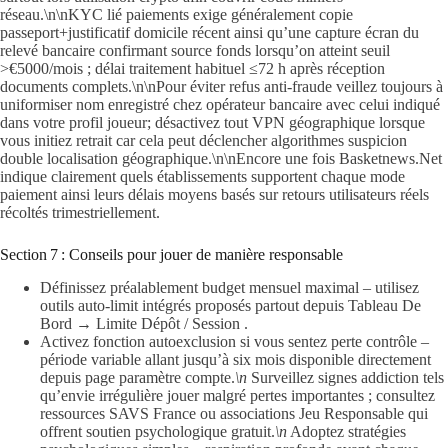
réseau.\n\nKYC lié paiements exige généralement copie
passeport+justificatif domicile récent ainsi qu’une capture écran du
relevé bancaire confirmant source fonds lorsqu’on atteint seuil
>€5000/mois ; délai traitement habituel ≤72 h après réception
documents complets.\n\nPour éviter refus anti‑fraude veillez toujours à
uniformiser nom enregistré chez opérateur bancaire avec celui indiqué
dans votre profil joueur; désactivez tout VPN géographique lorsque
vous initiez retrait car cela peut déclencher algorithmes suspicion
double localisation géographique.\n\nEncore une fois Basketnews.Net
indique clairement quels établissements supportent chaque mode
paiement ainsi leurs délais moyens basés sur retours utilisateurs réels
récoltés trimestriellement.
Section 7 : Conseils pour jouer de manière responsable
Définissez préalablement budget mensuel maximal ­– utilisez
outils auto‑limit intégrés proposés partout depuis Tableau De
Bord → Limite Dépôt / Session .
Activez fonction auto­exclusion si vous sentez perte contrôle ­–
période variable allant jusqu’à six mois disponible directement
depuis page paramètre compte.
\n
Surveillez signes addiction tels
qu’envie irrégulière jouer malgré pertes importantes ; consultez
ressources SAVS France ou associations Jeu Responsable qui
offrent soutien psychologique gratuit.
\n
Adoptez stratégies