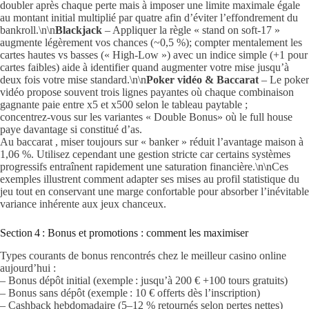
doubler après chaque perte mais à imposer une limite maximale égale
au montant initial multiplié par quatre afin d’éviter l’effondrement du
bankroll.\n\n
Blackjack
– Appliquer la règle « stand on soft‑17 »
augmente légèrement vos chances (~0,5 %); compter mentalement les
cartes hautes vs basses (« High‑Low ») avec un indice simple (+1 pour
cartes faibles) aide à identifier quand augmenter votre mise jusqu’à
deux fois votre mise standard.\n\n
Poker vidéo & Baccarat
– Le poker
vidéo propose souvent trois lignes payantes où chaque combinaison
gagnante paie entre x5 et x500 selon le tableau paytable ;
concentrez‑vous sur les variantes « Double Bonus» où le full house
paye davantage si constitué d’as.
Au baccarat , miser toujours sur « banker » réduit l’avantage maison à
1,06 %. Utilisez cependant une gestion stricte car certains systèmes
progressifs entraînent rapidement une saturation financière.\n\nCes
exemples illustrent comment adapter ses mises au profil statistique du
jeu tout en conservant une marge confortable pour absorber l’inévitable
variance inhérente aux jeux chanceux.
Section 4 : Bonus et promotions : comment les maximiser
Types courants de bonus rencontrés chez le meilleur casino online
aujourd’hui :
– Bonus dépôt initial (exemple : jusqu’à 200 € +100 tours gratuits)
– Bonus sans dépôt (exemple : 10 € offerts dès l’inscription)
– Cashback hebdomadaire (5–12 % retournés selon pertes nettes)