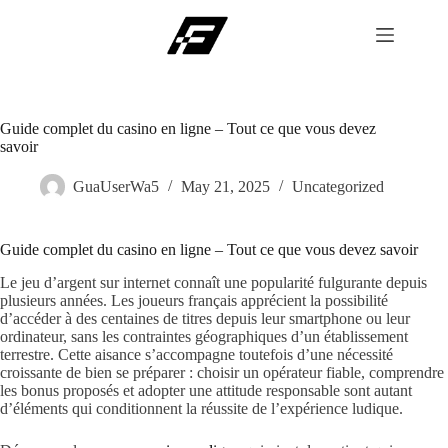
Skip
to
content
Guide complet du casino en ligne – Tout ce que vous devez
savoir
GuaUserWa5
May 21, 2025
Uncategorized
Guide complet du casino en ligne – Tout ce que vous devez savoir
Le jeu d’argent sur internet connaît une popularité fulgurante depuis
plusieurs années. Les joueurs français apprécient la possibilité
d’accéder à des centaines de titres depuis leur smartphone ou leur
ordinateur, sans les contraintes géographiques d’un établissement
terrestre. Cette aisance s’accompagne toutefois d’une nécessité
croissante de bien se préparer : choisir un opérateur fiable, comprendre
les bonus proposés et adopter une attitude responsable sont autant
d’éléments qui conditionnent la réussite de l’expérience ludique.