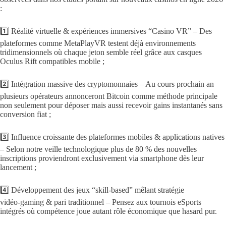
:
1️⃣ Réalité virtuelle & expériences immersives “Casino VR” – Des
plateformes comme MetaPlayVR testent déjà environnements
tridimensionnels où chaque jeton semble réel grâce aux casques
Oculus Rift compatibles mobile ;
2️⃣ Intégration massive des cryptomonnaies – Au cours prochain an
plusieurs opérateurs annonceront Bitcoin comme méthode principale
non seulement pour déposer mais aussi recevoir gains instantanés sans
conversion fiat ;
3️⃣ Influence croissante des plateformes mobiles & applications natives
– Selon notre veille technologique plus de 80 % des nouvelles
inscriptions proviendront exclusivement via smartphone dès leur
lancement ;
4️⃣ Développement des jeux “skill‑based” mêlant stratégie
vidéo‑gaming & pari traditionnel – Pensez aux tournois eSports
intégrés où compétence joue autant rôle économique que hasard pur.