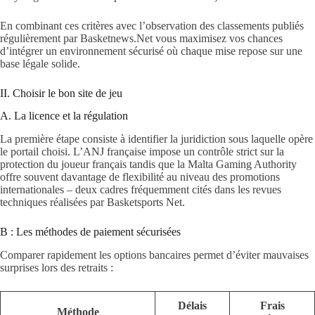
En combinant ces critères avec l’observation des classements publiés
régulièrement par Basketnews.Net vous maximisez vos chances
d’intégrer un environnement sécurisé où chaque mise repose sur une
base légale solide.
II. Choisir le bon site de jeu
A. La licence et la régulation
La première étape consiste à identifier la juridiction sous laquelle opère
le portail choisi. L’ANJ française impose un contrôle strict sur la
protection du joueur français tandis que la Malta Gaming Authority
offre souvent davantage de flexibilité au niveau des promotions
internationales – deux cadres fréquemment cités dans les revues
techniques réalisées par Basketsports Net.
B : Les méthodes de paiement sécurisées
Comparer rapidement les options bancaires permet d’éviter mauvaises
surprises lors des retraits :
Délais
Frais
Méthode