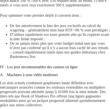
dépôt‑match 100 % /500 € avec x30 requiert donc au moins 15 000 €
misés si vous avez reçu exactement 500 € supplémentaires.
Pour optimiser votre premier dépôt il convient donc :
De lire attentivement la liste des jeux exclusifs au calcul du
wagering – généralement slots haut RTP >96 % sont privilégiés ;
D’utiliser rapidement vos tours gratuits afin qu’ils expirent avant
la date limite imposée ;
De ne jamais miser plus que votre budget initial tant que vous
n’avez pas confirmé qu’il n’y a aucun frais caché lié aux retraits
– conseil régulièrement repris dans nos guides éditoriaux chez
Basketnews.Net.
IV : Les jeux incontournables des casinos en ligne
A Machines à sous vidéo modernes
Les slots actuels combinent graphismes haute définition avec
mécaniques avancées comme les rouleaux extensibles ou multipliers
progressifs pouvant atteindre jusqu’à 10 000 fois la mise initiale. Des
titres tels que Book of Shadows Pro offrent cinq lignes gagnantes
modulables ainsi qu’un jackpot progressif alimenté quotidiennement
grâce aux mises collectives.