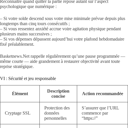
Reconnaître quand quitter la partie repose autant sur l’aspect
psychologique que numérique :
– Si votre solde descend sous votre mise minimale prévue depuis plus
longtemps than cinq tours consécutifs ;
– Si vous ressentez anxiété accrue voire agitation physique pendant
plusieurs mains successives ;
– Si vos dépenses dépassent aujourd’hui votre plafond hebdomadaire
fixé préalablement.
Basketnews.Net rappelle régulièrement qu’une pause programmée —
même courte — aide grandement à restaurer objectivité avant toute
reprise stratégique.
VI : Sécurité et jeu responsable
Description
Élément
Action recommandée
concise
Protection des
S’assurer que l’URL
Cryptage SSL
données
commence par
personnelles
“https://”