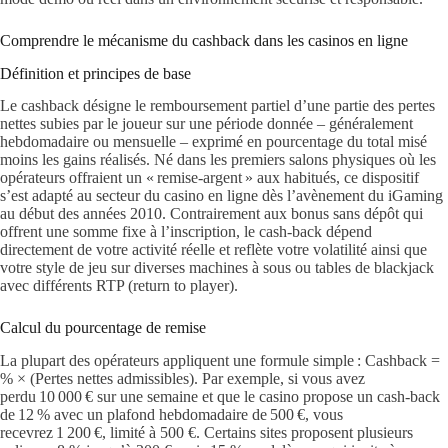
Comprendre le mécanisme du cashback dans les casinos en ligne
Définition et principes de base
Le cashback désigne le remboursement partiel d’une partie des pertes
nettes subies par le joueur sur une période donnée – généralement
hebdomadaire ou mensuelle – exprimé en pourcentage du total misé
moins les gains réalisés. Né dans les premiers salons physiques où les
opérateurs offraient un « remise‑argent » aux habitués, ce dispositif
s’est adapté au secteur du casino en ligne dès l’avènement du iGaming
au début des années 2010. Contrairement aux bonus sans dépôt qui
offrent une somme fixe à l’inscription, le cash‑back dépend
directement de votre activité réelle et reflète votre volatilité ainsi que
votre style de jeu sur diverses machines à sous ou tables de blackjack
avec différents RTP (return to player).
Calcul du pourcentage de remise
La plupart des opérateurs appliquent une formule simple : Cashback =
% × (Pertes nettes admissibles). Par exemple, si vous avez
perdu 10 000 € sur une semaine et que le casino propose un cash‑back
de 12 % avec un plafond hebdomadaire de 500 €, vous
recevrez 1 200 €, limité à 500 €. Certains sites proposent plusieurs