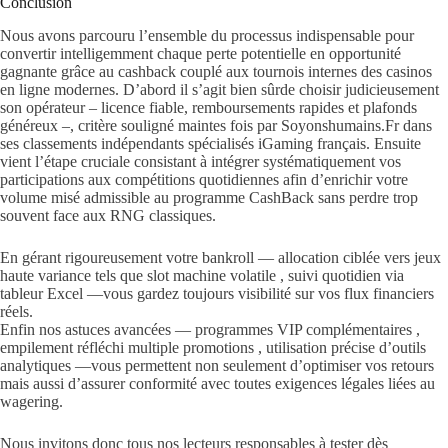
Conclusion
Nous avons parcouru l’ensemble du processus indispensable pour
convertir intelligemment chaque perte potentielle en opportunité
gagnante grâce au cashback couplé aux tournois internes des casinos
en ligne modernes. D’abord il s’agit bien sûrde choisir judicieusement
son opérateur – licence fiable, remboursements rapides et plafonds
généreux –, critère souligné maintes fois par Soyonshumains.Fr dans
ses classements indépendants spécialisés iGaming français. Ensuite
vient l’étape cruciale consistant à intégrer systématiquement vos
participations aux compétitions quotidiennes afin d’enrichir votre
volume misé admissible au programme CashBack sans perdre trop
souvent face aux RNG classiques.
En gérant rigoureusement votre bankroll — allocation ciblée vers jeux
haute variance tels que slot machine volatile , suivi quotidien via
tableur Excel —vous gardez toujours visibilité sur vos flux financiers
réels.
Enfin nos astuces avancées — programmes VIP complémentaires ,
empilement réfléchi multiple promotions , utilisation précise d’outils
analytiques —vous permettent non seulement d’optimiser vos retours
mais aussi d’assurer conformité avec toutes exigences légales liées au
wagering.
Nous invitons donc tous nos lecteurs responsables à tester dès