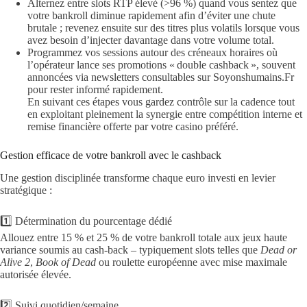
Alternez entre slots RTP élevé (>96 %) quand vous sentez que
votre bankroll diminue rapidement afin d’éviter une chute
brutale ; revenez ensuite sur des titres plus volatils lorsque vous
avez besoin d’injecter davantage dans votre volume total.
Programmez vos sessions autour des créneaux horaires où
l’opérateur lance ses promotions « double cashback », souvent
annoncées via newsletters consultables sur Soyonshumains.Fr
pour rester informé rapidement.
En suivant ces étapes vous gardez contrôle sur la cadence tout
en exploitant pleinement la synergie entre compétition interne et
remise financière offerte par votre casino préféré.
Gestion efficace de votre bankroll avec le cashback
Une gestion disciplinée transforme chaque euro investi en levier
stratégique :
1️⃣ Détermination du pourcentage dédié
Allouez entre 15 % et 25 % de votre bankroll totale aux jeux haute
variance soumis au cash‑back – typiquement slots telles que
Dead or
Alive 2
,
Book of Dead
ou roulette européenne avec mise maximale
autorisée élevée.
2️⃣ Suivi quotidien/semaine