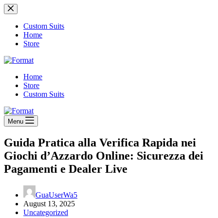
Skip
to
content
Custom Suits
Home
Store
Home
Store
Custom Suits
Menu
Guida Pratica alla Verifica Rapida nei
Giochi d’Azzardo Online: Sicurezza dei
Pagamenti e Dealer Live
GuaUserWa5
August 13, 2025
Uncategorized