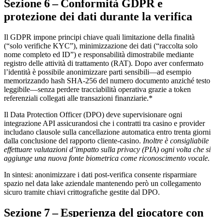
Sezione 6 – Conformità GDPR e
protezione dei dati durante la verifica
Il GDPR impone principi chiave quali limitazione della finalità
(“solo verifiche KYC”), minimizzazione dei dati (“raccolta solo
nome completo ed ID”) e responsabilità dimostrabile mediante
registro delle attività di trattamento (RAT). Dopo aver confermato
l’identità è possibile anonimizzare parti sensibili—ad esempio
memorizzando hash SHA‑256 del numero documento anziché testo
leggibile—senza perdere tracciabilità operativa grazie a token
referenziali collegati alle transazioni finanziarie.*
Il Data Protection Officer (DPO) deve supervisionare ogni
integrazione API assicurandosi che i contratti tra casino e provider
includano clausole sulla cancellazione automatica entro trenta giorni
dalla conclusione del rapporto cliente‑casino.
Inoltre è consigliabile
effettuare valutazioni d’impatto sulla privacy (PIA) ogni volta che si
aggiunge una nuova fonte biometrica come riconoscimento vocale.
In sintesi: anonimizzare i dati post‑verifica consente risparmiare
spazio nel data lake aziendale mantenendo però un collegamento
sicuro tramite chiavi crittografiche gestite dal DPO.
Sezione 7 – Esperienza del giocatore con