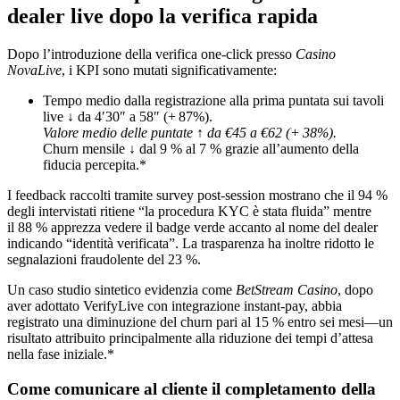
dealer live dopo la verifica rapida
Dopo l’introduzione della verifica one‑click presso
Casino
NovaLive
, i KPI sono mutati significativamente:
Tempo medio dalla registrazione alla prima puntata sui tavoli
live ↓ da 4′30″ a 58″ (+ 87%).
Valore medio delle puntate ↑ da €45 a €62 (+ 38%).
Churn mensile ↓ dal 9 % al 7 % grazie all’aumento della
fiducia percepita.*
I feedback raccolti tramite survey post‐session mostrano che il 94 %
degli intervistati ritiene “la procedura KYC è stata fluida” mentre
il 88 % apprezza vedere il badge verde accanto al nome del dealer
indicando “identità verificata”. La trasparenza ha inoltre ridotto le
segnalazioni fraudolente del 23 %.
Un caso studio sintetico evidenzia come
BetStream Casino
, dopo
aver adottato VerifyLive con integrazione instant‑pay, abbia
registrato una diminuzione del churn pari al 15 % entro sei mesi—un
risultato attribuito principalmente alla riduzione dei tempi d’attesa
nella fase iniziale.*
Come comunicare al cliente il completamento della