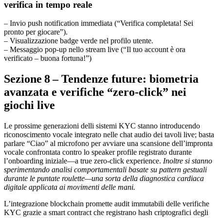
verifica in tempo reale
– Invio push notification immediata (“Verifica completata! Sei
pronto per giocare”).
– Visualizzazione badge verde nel profilo utente.
– Messaggio pop-up nello stream live (“Il tuo account è ora
verificato – buona fortuna!”)
Sezione 8 – Tendenze future: biometria
avanzata e verifiche “zero‑click” nei
giochi live
Le prossime generazioni de​lli sistemi KYC stanno introducendo
riconoscimento vocale integrato nelle chat audio dei tavoli live; basta
parlare “Ciao” al microfono per avviare una scansione dell’impronta
vocale confrontata contro lo speaker profile registrato durante
l’onboarding iniziale—a true zero‑click experience.
Inoltre si stanno
sperimentando analisi comportamentali basate su pattern gestuali
durante le puntate roulette—una sorta de​lla diagnostica cardiaca
digitale applicata ai movimenti delle mani.
L’integrazione blockchain promette audit immutabili delle verifiche
KYC grazie a smart contract che registrano hash criptografici degli