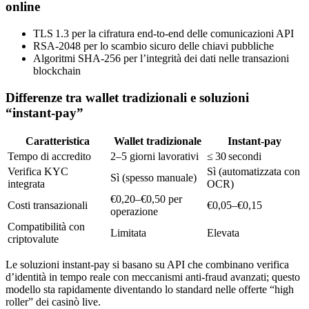
online
TLS 1.3 per la cifratura end‑to‑end delle comunicazioni API
RSA‑2048 per lo scambio sicuro delle chiavi pubbliche
Algoritmi SHA‑256 per l’integrità dei dati nelle transazioni
blockchain
Differenze tra wallet tradizionali e soluzioni
“instant‑pay”
Caratteristica
Wallet tradizionale
Instant‑pay
Tempo di accredito
2–5 giorni lavorativi
≤ 30 secondi
Verifica KYC
Sì (automatizzata con
Sì (spesso manuale)
integrata
OCR)
€0,20–€0,50 per
Costi transazionali
€0,05–€0,15
operazione
Compatibilità con
Limitata
Elevata
criptovalute
Le soluzioni instant‑pay si basano su API che combinano verifica
d’identità in tempo reale con meccanismi anti‑fraud avanzati; questo
modello sta rapidamente diventando lo standard nelle offerte “high
roller” dei casinò live.