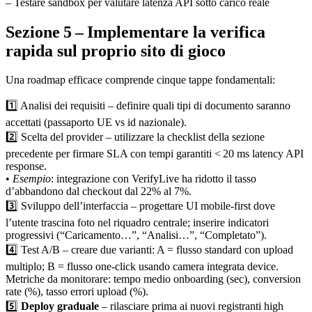
– Testare sandbox per valutare latenza API sotto carico reale
Sezione 5 – Implementare la verifica
rapida sul proprio sito di gioco
Una roadmap efficace comprende cinque tappe fondamentali:
1️⃣ Analisi dei requisiti – definire quali tipi di documento saranno
accettati (passaporto UE vs id nazionale).
2️⃣ Scelta del provider – utilizzare la checklist della sezione
precedente per firmare SLA con tempi garantiti < 20 ms latency API
response.
•
Esempio
: integrazione con VerifyLive ha ridotto il tasso
d’abbandono dal checkout dal 22% al 7%.
3️⃣ Sviluppo dell’interfaccia – progettare UI mobile‑first dove
l’utente trascina foto nel riquadro centrale; inserire indicatori
progressivi (“Caricamento…”, “Analisi…”, “Completato”).
4️⃣ Test A/B – creare due varianti: A = flusso standard con upload
multiplo; B = flusso one‑click usando camera integrata device.
Metriche da monitorare: tempo medio onboarding (sec), conversion
rate (%), tasso errori upload (%).
5️⃣
Deploy graduale
– rilasciare prima ai nuovi registranti high