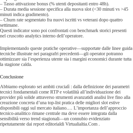
– Tasso attivazione bonus (% utenti depositanti entro 48h).
– Durata media sessione specifica alla nuova slot (<30 minuti vs >45
minuti indica gradimento).
– Churn rate segmentato fra nuovi iscritti vs veterani dopo quattro
settimane.
Questi indicator sono poi confrontati con benchmark storici presenti
nel cruscotto analytics interno dell’operatore.
Implementando queste pratiche operative—supportate dalle linee guida
tecniche illustrate nei paragraf​ri precedenti—gli operator​​⁠️ potranno
ottimizzare sia l’esperienza utente sia i margini economici durante tutta
la stagione calda.
Conclusione
Abbiamo esplorato sei ambiti crucial­​ì : dalla definizione dei parametri
tecnici fondamentali come RTP e volatilità all’individuazione dei
provider più solid​⁠️e attraverso strumenti avanzat­i­⁠️di analisi live fino alla
creazione concreta d’una top‑list pratica delle migliori slot estive
disponibili oggi sul mercato italiano.… L’importanza dell’approccio
tecnico‐analitico rimane centrale ma deve essere integrata dalla
sensibilità verso trend stagionali—un connubio evidenziatо
ripetutamente dai report editorial⁠️⁠️di Virtualialtia.Com .