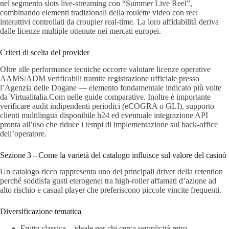
nel segmento slots live‑streaming con “Summer Live Reel”,
combinando elementi tradizionali della roulette video con reel
interattivi controllati da croupier real‑time​. La loro affidabilità deriva
dalle licenze multiple ottenute nei mercati europei.
Criteri di scelta del provider
Oltre alle performance tecniche occorre valutare licenze operative
AAMS/ADM verificabili tramite registrazione ufficiale presso
l’Agenzia delle Dogane — elemento fondamentale indicato più volte
da Virtualitalia.Com nelle guide comparative.​ Inoltre è importante
verificare audit indipendenti periodici (eCOGRA o GLI), supporto
clienti multilingua disponibile h24 ed eventuale integrazione API
pronta all’uso che riduce i tempi di implementazione sul back‑office
dell’operatore.
Sezione 3 – Come la varietà del catalogo influisce sul valore del casinò
Un catalogo ricco rappresenta uno dei principali driver della retention
perché soddisfa gusti eterogenei tra high‑roller affamati d’azione ad
alto rischio e casual player che preferiscono piccole vincite frequenti.
Diversificazione tematica
Frutta classica – ideale per chi cerca semplicità retro.