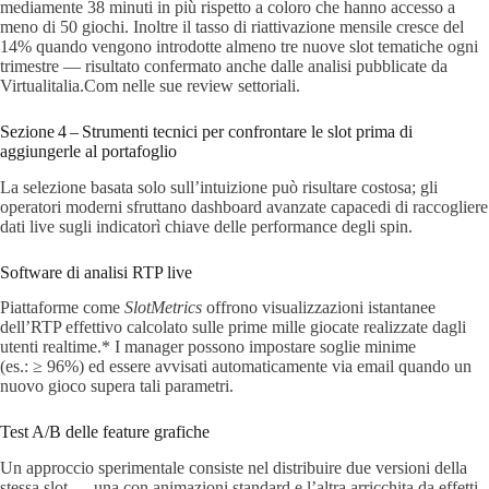
mediamente 38 minuti in più rispetto a coloro che hanno accesso a
meno di 50 giochi.​ Inoltre il tasso di riattivazione mensile cresce del
14% quando vengono introdotte almeno tre nuove slot tematiche ogni
trimestre — risultato confermato anche dalle analisi pubblicate da
Virtualitalia.Com nelle sue review settoriali.
Sezione 4 – Strumenti tecnici per confrontare le slot prima di
aggiungerle al portafoglio
La selezione basata solo sull’intuizione può risultare costosa; gli
operatori moderni sfruttano dashboard avanzate capace​di di raccogliere
dati live sugli indicatorì chiave delle performance degli spin.
Software di analisi RTP live
Piattaforme come
SlotMetrics
offrono visualizzazioni istantanee
dell’RTP effettivo calcolato sulle prime mille giocate realizzate dagli
utenti real­time.* I manager possono impostare soglie minime
(es.: ≥ 96%) ed essere avvisati automaticamente via email quando un
nuovo gioco supera tali parametri.
Test A/B delle feature grafiche
Un approccio sperimentale consiste nel distribuire due versioni della
stessa slot — una con animazioni standard e l’altra arricchita da effetti