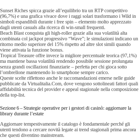
Sunset Riches spicca grazie all’equilibrio tra un RTP competitivo
(96,7%) e una grafica vivace dove i raggi solari trasformano i Wild in
simboli espandibili durante i free spin – elemento molto apprezzato
dagli utenti casuals alla ricerca di win‑small frequenti.
Beach Blast conquista gli high‑roller grazie alla sua volatilità alta
combinata col jackpot progressivo “Wave”; le simulazioni indicano un
ritorno medio superiore del ​15% rispetto ad altre slot simili quando
viene attivata la funzione bonus.
Tropical Treasure offre invece la migliore percentuale teorica (97,1%)
ma mantiene bassa volatilità rendendo possibile sessione prolungata
senza grandi oscillazioni finanziarie – perfetta per chi gioca sotto
l’ombrellone mantenendo lo smartphone sempre carico.
Queste scelte riflettono anche le raccomandazioni emerse nelle guide
pubblicate da Virtualitalia.Com, dove vengono sottolineati fattori quali
affidabilità tecnica del provider e appeal stagionale nella composizione
della top‑list.
Sezione 6 – Strategie operative per i gestori di casinò: aggiornare la
library durante l’estate
Aggiornare tempestivamente il catalogo è fondamentale perché gli
utenti tendono a cercare novità legate ai trend stagionali prima ancora
che questi diventino mainstream.