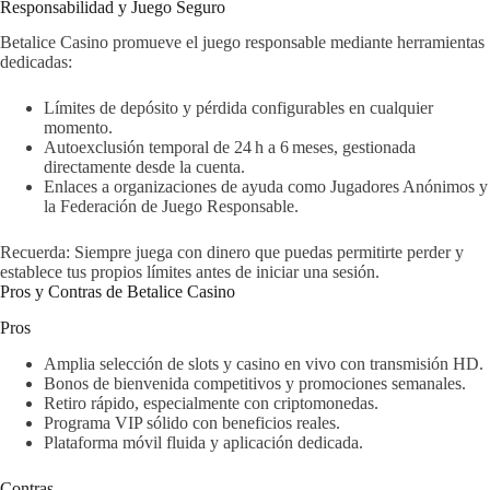
Responsabilidad y Juego Seguro
Betalice Casino promueve el juego responsable mediante herramientas
dedicadas:
Límites de depósito y pérdida configurables en cualquier
momento.
Autoexclusión temporal de 24 h a 6 meses, gestionada
directamente desde la cuenta.
Enlaces a organizaciones de ayuda como Jugadores Anónimos y
la Federación de Juego Responsable.
Recuerda: Siempre juega con dinero que puedas permitirte perder y
establece tus propios límites antes de iniciar una sesión.
Pros y Contras de Betalice Casino
Pros
Amplia selección de slots y casino en vivo con transmisión HD.
Bonos de bienvenida competitivos y promociones semanales.
Retiro rápido, especialmente con criptomonedas.
Programa VIP sólido con beneficios reales.
Plataforma móvil fluida y aplicación dedicada.
Contras