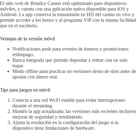
El sitio web de Betalice Casino está optimizado para dispositivos
móviles, y cuenta con una aplicación nativa disponible para iOS y
Android. La app conserva la transmisión en HD del casino en vivo y
permite acceder a los bonos y al programa VIP con la misma facilidad
que en el escritorio.
Ventajas de la versión móvil
Notificaciones push para eventos de torneos y promociones
relámpago.
Banca integrada que permite depositar y retirar con un solo
toque.
Modo offline para practicar en versiones demo de slots antes de
apostar con dinero real.
Tips para juegos en móvil
Conecta a una red Wi‑Fi estable para evitar interrupciones
durante el streaming.
Mantén la app actualizada; las versiones más recientes incluyen
mejoras de seguridad y rendimiento.
Ajusta la resolución en la configuración del juego si tu
dispositivo tiene limitaciones de hardware.