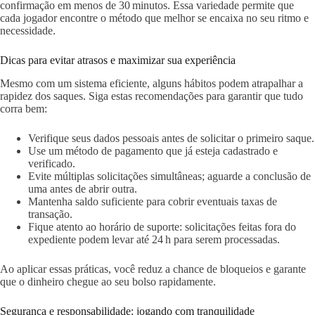
confirmação em menos de 30 minutos. Essa variedade permite que
cada jogador encontre o método que melhor se encaixa no seu ritmo e
necessidade.
Dicas para evitar atrasos e maximizar sua experiência
Mesmo com um sistema eficiente, alguns hábitos podem atrapalhar a
rapidez dos saques. Siga estas recomendações para garantir que tudo
corra bem:
Verifique seus dados pessoais antes de solicitar o primeiro saque.
Use um método de pagamento que já esteja cadastrado e
verificado.
Evite múltiplas solicitações simultâneas; aguarde a conclusão de
uma antes de abrir outra.
Mantenha saldo suficiente para cobrir eventuais taxas de
transação.
Fique atento ao horário de suporte: solicitações feitas fora do
expediente podem levar até 24 h para serem processadas.
Ao aplicar essas práticas, você reduz a chance de bloqueios e garante
que o dinheiro chegue ao seu bolso rapidamente.
Segurança e responsabilidade: jogando com tranquilidade