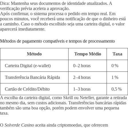
Dica: Mantenha seus documentos de identidade atualizados. A
verificação prévia acelera a aprovação.
Após confirmar, o sistema processa o pedido em tempo real. Em
poucos minutos, você receberá uma notificação de que o dinheiro está
a caminho. Caso o método escolhido seja uma carteira digital, o valor
aparecerá imediatamente.
Métodos de pagamento compatíveis e tempos de processamento
Método
Tempo Médio
Taxa
Carteira Digital (e‑wallet)
0–2 horas
0 %
Transferência Bancária Rápida
2–4 horas
1 %
Cartão de Crédito/Débito
1–3 horas
0,5 %
A escolha da carteira digital, como Skrill ou Neteller, garante a retirada
no mesmo dia, sem custos adicionais. Transferências bancárias rápidas
também são uma boa opção, porém podem envolver uma pequena
taxa.
O
Solverde Casino
aceita ainda criptomoedas, que oferecem