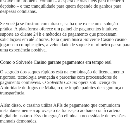
resolve um problema comum – a espera de dias úteis para receber o
depósito – e traz tranquilidade para quem depende de ganhos para
despesas cotidianas.
Se você já se frustrou com atrasos, saiba que existe uma solução
prática. A plataforma oferece um painel de pagamentos intuitivo,
suporte ao cliente 24 h e métodos de pagamento que processam
solicitações em até 2 horas. Para quem busca Solverde Casino casino
jogar sem complicações, a velocidade de saque é o primeiro passo para
uma experiência positiva.
Como o Solverde Casino garante pagamentos em tempo real
O segredo dos saques rápidos está na combinação de licenciamento
rigoroso, tecnologia avançada e parcerias com processadores de
pagamento confiáveis. O
Solverde Casino
opera sob licença da
Autoridade de Jogos de Malta, o que impõe padrões de segurança e
transparência.
Além disso, o cassino utiliza APIs de pagamento que comunicam
instantaneamente a aprovação da transação ao banco ou à carteira
digital do usuário. Essa integração elimina a necessidade de revisões
manuais demoradas.