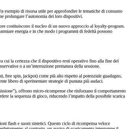
 Un esempio di risorsa utile per approfondire le tematiche di consumo
ome prolungare l’autonomia dei loro dispositivi.
atore costituiscono il nucleo di un nuovo approccio al loyalty‑program.
sparmiare energia e in che modo i programmi di fedeltà possono
cui la certezza che il dispositivo resti operativo fino alla fine del
onservative o a un’interruzione prematura della sessione.
nti, free spin, jackpot) come più alto rispetto al potenziale guadagno,
nte libero di sperimentare strategie di puntata più audaci.
a missione”), offrono micro‑ricompense che rinforzano il comportamento
erdere la sequenza di gioco, riducendo l’impatto della possibile scarica
ioni flash e suoni sintetici. Questo ciclo di ricompensa veloce
perfettamente; al contrario, un avviso di scaricamento interrompe il