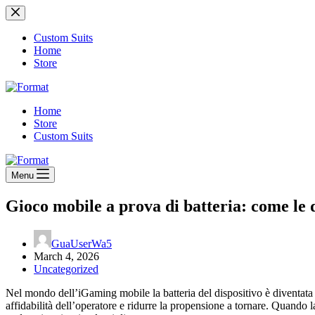
Skip
to
content
Custom Suits
Home
Store
Home
Store
Custom Suits
Menu
Gioco mobile a prova di batteria: come le 
GuaUserWa5
March 4, 2026
Uncategorized
Nel mondo dell’iGaming mobile la batteria del dispositivo è diventata
affidabilità dell’operatore e ridurre la propensione a tornare. Quando la