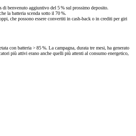
nus di benvenuto aggiuntivo del 5 % sul prossimo deposito.
che la batteria scenda sotto il 70 %.
pi, che possono essere convertiti in cash‑back o in crediti per giri
etata con batteria > 85 %. La campagna, durata tre mesi, ha generato
ori più attivi erano anche quelli più attenti al consumo energetico,