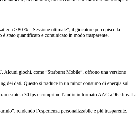
Batteria > 80 % – Sessione ottimale”, il giocatore percepisce la
to è stato quantificato e comunicato in modo trasparente.
PU. Alcuni giochi, come “Starburst Mobile”, offrono una versione
oding dei dati. Questo si traduce in un minor consumo di energia sul
il frame‑rate a 30 fps e comprime l’audio in formato AAC a 96 kbps. La
armio”, rendendo l’esperienza personalizzabile e più trasparente.