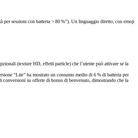
ltà per sessioni con batteria > 80 %”). Un linguaggio diretto, con emoji
zionali (texture HD, effetti particle) che l’utente può attivare se la
versione “Lite” ha mostrato un consumo medio di 6 % di batteria per
di conversioni su offerte di bonus di benvenuto, dimostrando che la