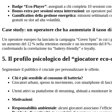
Badge “Eco‑Player”
: assegnati a chi completa 10 sessioni co
Bonus extra per sessioni senza interruzioni
: un operatore può
Gamification della gestione energetica
: missioni settimanali 
gratuiti su slot ad alta volatilità.
Case study: un operatore che ha aumentato il tasso di
Un operatore europeo ha lanciato la campagna “Green Spin” in cui i gi
un aumento del 12 % nella retention mensile e un incremento del 8 % de
confermando la correlazione tra “battery‑friendly” e loyalty.
5. Il profilo psicologico del “giocatore eco
Segmentare il pubblico è cruciale per personalizzare le offerte.
Chi è più sensibile al consumo di batteria?
Giocatori urbani, spesso in movimento, con smartphone di fasc
Utenti attivi su piattaforme di streaming, abituati a monitorare 
Motivazioni
:
Responsabilità ambientale
: alcuni giocatori associano l’efficie