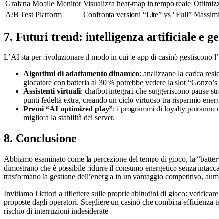
Grafana Mobile Monitor
Visualizza heat‑map in tempo reale
Ottimizz
A/B Test Platform
Confronta versioni “Lite” vs “Full”
Massimi
7. Futuri trend: intelligenza artificiale e g
L’AI sta per rivoluzionare il modo in cui le app di casinò gestiscono l
Algoritmi di adattamento dinamico
: analizzano la carica res
giocatore con batteria al 30 % potrebbe vedere la slot “Gonzo’s 
Assistenti virtuali
: chatbot integrati che suggeriscono pause st
punti fedeltà extra, creando un ciclo virtuoso tra risparmio ener
Premi “AI‑optimized play”
: i programmi di loyalty potranno o
migliora la stabilità dei server.
8. Conclusione
Abbiamo esaminato come la percezione del tempo di gioco, la “battery
dimostrano che è possibile ridurre il consumo energetico senza intaccare
trasformano la gestione dell’energia in un vantaggio competitivo, a
Invitiamo i lettori a riflettere sulle proprie abitudini di gioco: verific
proposte dagli operatori. Scegliere un casinò che combina efficienza 
rischio di interruzioni indesiderate.