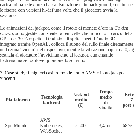
carica prima le texture a bassa risoluzione e, in background, sostituisce
le risorse con versioni hi‑def una volta che il giocatore avvia la
sessione.
Le animazioni dei jackpot, come il rotolo di monete d’oro in
Golden
Crown
, sono gestite con shader a particelle che riducono il carico della
GPU del 30 % rispetto ai tradizionali sprite sheet. L’audio 3D,
integrato tramite OpenAL, colloca il suono del rullo finale direttamente
nella zona “vicino” del dispositivo, mentre la vibrazione haptic da 0,2 g
segnala al giocatore l’avvicinamento al jackpot, aumentando
l’adrenalina senza dover guardare lo schermo.
7. Case study: i migliori casinò mobile non AAMS e i loro jackpot
vincenti
Tempo
Jackpot
Rete
Tecnologia
medio
Piattaforma
medio
7
backend
di
(€)
post‑
vincita
AWS +
SpinMobile
Kubernetes,
12 500
3,4 min
68 %
WebSocket