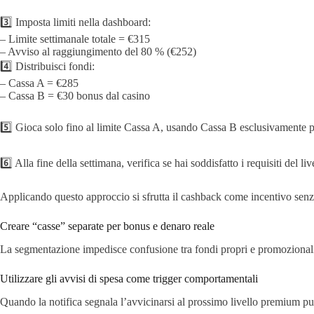
3️⃣ Imposta limiti nella dashboard:
– Limite settimanale totale = €315
– Avviso al raggiungimento del 80 % (€252)
4️⃣ Distribuisci fondi:
– Cassa A = €285
– Cassa B = €30 bonus dal casino
5️⃣ Gioca solo fino al limite Cassa A, usando Cassa B esclusivamente per 
6️⃣ Alla fine della settimana, verifica se hai soddisfatto i requisiti del 
Applicando questo approccio si sfrutta il cashback come incentivo senza
Creare “casse” separate per bonus e denaro reale
La segmentazione impedisce confusione tra fondi propri e promozionali; in
Utilizzare gli avvisi di spesa come trigger comportamentali
Quando la notifica segnala l’avvicinarsi al prossimo livello premium 