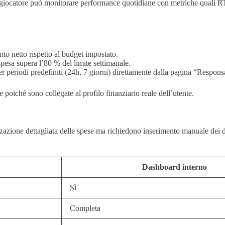
 giocatore può monitorare performance quotidiane con metriche quali RTP
nto netto rispetto al budget impostato.
pesa supera l’80 % del limite settimanale.
r periodi predefiniti (24h, 7 giorni) direttamente dalla pagina “Responsa
 poiché sono collegate al profilo finanziario reale dell’utente.
azione dettagliata delle spese ma richiedono inserimento manuale dei d
Dashboard interno
Sì
Completa