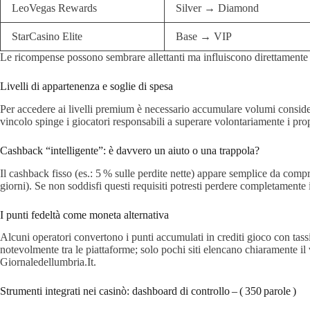
LeoVegas Rewards
Silver → Diamond
StarCasino Elite
Base → VIP
Le ricompense possono sembrare allettanti ma influiscono direttamente s
Livelli di appartenenza e soglie di spesa
Per accedere ai livelli premium è necessario accumulare volumi consid
vincolo spinge i giocatori responsabili a superare volontariamente i prop
Cashback “intelligente”: è davvero un aiuto o una trappola?
Il cashback fisso (es.: 5 % sulle perdite nette) appare semplice da comp
giorni). Se non soddisfi questi requisiti potresti perdere completamente i
I punti fedeltà come moneta alternativa
Alcuni operatori convertono i punti accumulati in crediti gioco con tassi
notevolmente tra le piattaforme; solo pochi siti elencano chiaramente il
Giornaledellumbria.It.
Strumenti integrati nei casinò: dashboard di controllo – ( 350 parole )