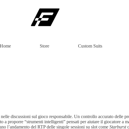
Home
Store
Custom Suits
e nelle discussioni sul gioco responsabile. Un controllo accurato delle p
a proporre “strumenti intelligenti” pensati per aiutare il giocatore a ma
trano l’andamento del RTP delle singole sessioni su slot come
Starburst