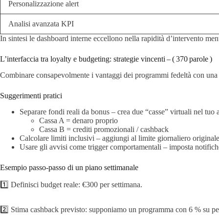
Personalizzazione alert
Analisi avanzata KPI
In sintesi le dashboard interne eccellono nella rapidità d’intervento men
L’interfaccia tra loyalty e budgeting: strategie vincenti – ( 370 parole )
Combinare consapevolmente i vantaggi dei programmi fedeltà con una ri
Suggerimenti pratici
Separare fondi reali da bonus – crea due “casse” virtuali nel tuo 
Cassa A = denaro proprio
Cassa B = crediti promozionali / cashback
Calcolare limiti inclusivi – aggiungi al limite giornaliero origin
Usare gli avvisi come trigger comportamentali – imposta notifiche 
Esempio passo‑passo di un piano settimanale
1️⃣ Definisci budget reale: €300 per settimana.
2️⃣ Stima cashback previsto: supponiamo un programma con 6 % su per