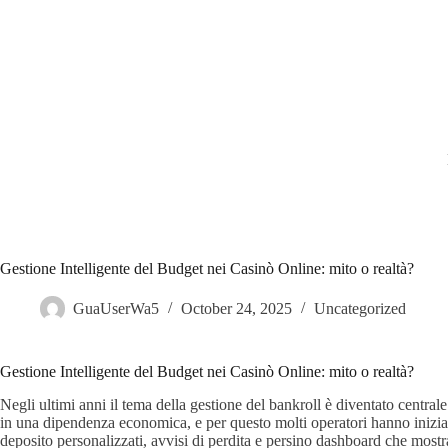
Skip
to
content
Gestione Intelligente del Budget nei Casinò Online: mito o realtà?
GuaUserWa5
October 24, 2025
Uncategorized
Gestione Intelligente del Budget nei Casinò Online: mito o realtà?
Negli ultimi anni il tema della gestione del bankroll è diventato central
in una dipendenza economica, e per questo molti operatori hanno iniziato 
deposito personalizzati, avvisi di perdita e persino dashboard che mos