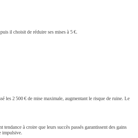
is il choisit de réduire ses mises à 5 €.
passé les 2 500 € de mise maximale, augmentant le risque de ruine. Le
t tendance à croire que leurs succès passés garantissent des gains
e impulsive.