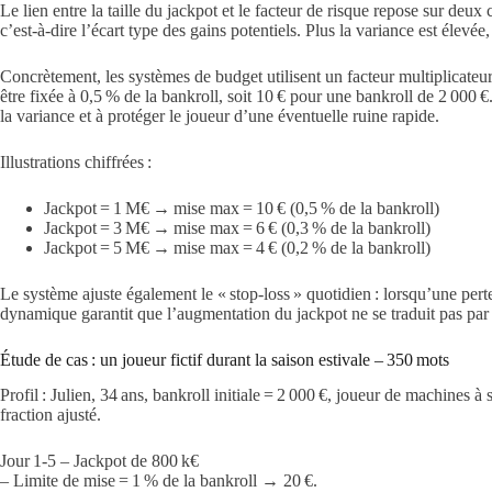
Le lien entre la taille du jackpot et le facteur de risque repose sur deu
c’est‑à‑dire l’écart type des gains potentiels. Plus la variance est élev
Concrètement, les systèmes de budget utilisent un facteur multiplicateu
être fixée à 0,5 % de la bankroll, soit 10 € pour une bankroll de 2 000 
la variance et à protéger le joueur d’une éventuelle ruine rapide.
Illustrations chiffrées :
Jackpot = 1 M€ → mise max = 10 € (0,5 % de la bankroll)
Jackpot = 3 M€ → mise max = 6 € (0,3 % de la bankroll)
Jackpot = 5 M€ → mise max = 4 € (0,2 % de la bankroll)
Le système ajuste également le « stop‑loss » quotidien : lorsqu’une pert
dynamique garantit que l’augmentation du jackpot ne se traduit pas par 
Étude de cas : un joueur fictif durant la saison estivale – 350 mots
Profil : Julien, 34 ans, bankroll initiale = 2 000 €, joueur de machine
fraction ajusté.
Jour 1‑5 – Jackpot de 800 k€
– Limite de mise = 1 % de la bankroll → 20 €.