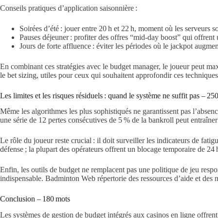
Conseils pratiques d’application saisonnière :
Soirées d’été : jouer entre 20 h et 22 h, moment où les serveurs 
Pauses déjeuner : profiter des offres “mid‑day boost” qui offrent 
Jours de forte affluence : éviter les périodes où le jackpot augme
En combinant ces stratégies avec le budget manager, le joueur peut maxi
le bet sizing, utiles pour ceux qui souhaitent approfondir ces techniques
Les limites et les risques résiduels : quand le système ne suffit pas – 25
Même les algorithmes les plus sophistiqués ne garantissent pas l’absence
une série de 12 pertes consécutives de 5 % de la bankroll peut entraîn
Le rôle du joueur reste crucial : il doit surveiller les indicateurs de fat
défense ; la plupart des opérateurs offrent un blocage temporaire de 24
Enfin, les outils de budget ne remplacent pas une politique de jeu respo
indispensable. Badminton Web répertorie des ressources d’aide et des n
Conclusion – 180 mots
Les systèmes de gestion de budget intégrés aux casinos en ligne offren