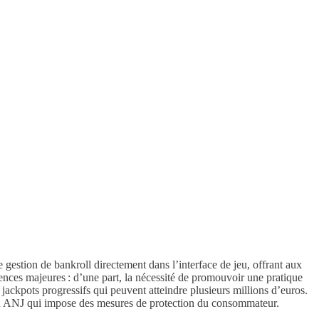
gestion de bankroll directement dans l’interface de jeu, offrant aux
igences majeures : d’une part, la nécessité de promouvoir une pratique
 jackpots progressifs qui peuvent atteindre plusieurs millions d’euros.
ation ANJ qui impose des mesures de protection du consommateur.