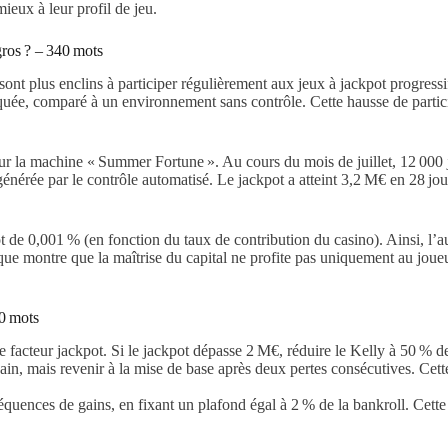
ieux à leur profil de jeu.
 gros ? – 340 mots
ls sont plus enclins à participer régulièrement aux jeux à jackpot progre
uée, comparé à un environnement sans contrôle. Cette hausse de partici
sur la machine « Summer Fortune ». Au cours du mois de juillet, 12 000 
générée par le contrôle automatisé. Le jackpot a atteint 3,2 M€ en 28 jou
 de 0,001 % (en fonction du taux de contribution du casino). Ainsi, l’
e montre que la maîtrise du capital ne profite pas uniquement au joueur i
10 mots
le facteur jackpot. Si le jackpot dépasse 2 M€, réduire le Kelly à 50 % de
n, mais revenir à la mise de base après deux pertes consécutives. Cette 
ences de gains, en fixant un plafond égal à 2 % de la bankroll. Cette a