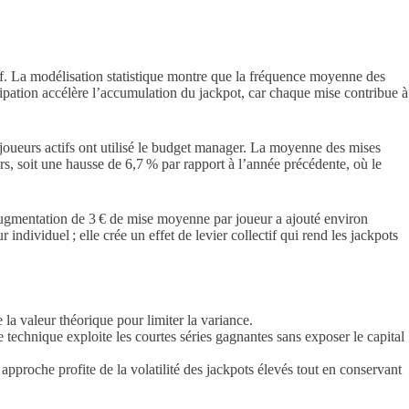
ssif. La modélisation statistique montre que la fréquence moyenne des
pation accélère l’accumulation du jackpot, car chaque mise contribue à
joueurs actifs ont utilisé le budget manager. La moyenne des mises
rs, soit une hausse de 6,7 % par rapport à l’année précédente, où le
augmentation de 3 € de mise moyenne par joueur a ajouté environ
ndividuel ; elle crée un effet de levier collectif qui rend les jackpots
 la valeur théorique pour limiter la variance.
technique exploite les courtes séries gagnantes sans exposer le capital
pproche profite de la volatilité des jackpots élevés tout en conservant