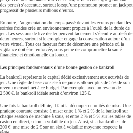
des pertes) s’accentue, surtout lorsqu’une promotion promet un jackpot
progressif de plusieurs millions d’euros.
En outre, l’augmentation du temps passé devant les écrans pendant les
soirées froides crée un environnement propice à l’oubli de la durée de
jeu. Les sessions de live dealer peuvent facilement s’étendre au-delà de
deux heures, surtout si le croupier engage la conversation autour d’un
verre virtuel. Tous ces facteurs font de décembre une période où la
vigilance doit être renforcée, sous peine de compromettre la santé
financière et émotionnelle du joueur.
Les principes fondamentaux d’une bonne gestion de bankroll
La bankroll représente le capital dédié exclusivement aux activités de
jeu. Une règle de base consiste à ne jamais allouer plus de 5 % de son
revenu mensuel net à ce budget. Par exemple, avec un revenu de
2 500 €, la bankroll idéale serait d’environ 125 €.
Une fois la bankroll définie, il faut la découper en unités de mise. Une
pratique courante consiste à miser entre 1 % et 2 % de la bankroll sur
chaque session de machine à sous, et entre 2 % et 5 % sur les tables de
casino en direct, selon la volatilité du jeu. Ainsi, si la bankroll est de
200 €, une mise de 2 € sur un slot à volatilité moyenne respecte la
règle.