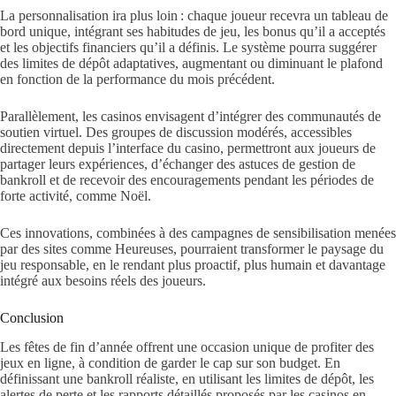
La personnalisation ira plus loin : chaque joueur recevra un tableau de
bord unique, intégrant ses habitudes de jeu, les bonus qu’il a acceptés
et les objectifs financiers qu’il a définis. Le système pourra suggérer
des limites de dépôt adaptatives, augmentant ou diminuant le plafond
en fonction de la performance du mois précédent.
Parallèlement, les casinos envisagent d’intégrer des communautés de
soutien virtuel. Des groupes de discussion modérés, accessibles
directement depuis l’interface du casino, permettront aux joueurs de
partager leurs expériences, d’échanger des astuces de gestion de
bankroll et de recevoir des encouragements pendant les périodes de
forte activité, comme Noël.
Ces innovations, combinées à des campagnes de sensibilisation menées
par des sites comme Heureuses, pourraient transformer le paysage du
jeu responsable, en le rendant plus proactif, plus humain et davantage
intégré aux besoins réels des joueurs.
Conclusion
Les fêtes de fin d’année offrent une occasion unique de profiter des
jeux en ligne, à condition de garder le cap sur son budget. En
définissant une bankroll réaliste, en utilisant les limites de dépôt, les
alertes de perte et les rapports détaillés proposés par les casinos en