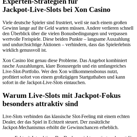
Experten‑Strategien für
Jackpot‑Live‑Slots bei Xon Casino
Viele deutsche Spieler sind frustriert, weil sie nach einem großen
Gewinn lange auf ihr Geld warten müssen. Andere verlieren schnell
den Überblick über die vielen Bonusbedingungen und verpassen
wertvolle Freispiele. Diese beiden Punkte – langsame Auszahlung
und undurchsichtige Aktionen – verhindern, dass das Spielerlebnis
wirklich genussvoll ist.
Xon Casino löst genau diese Probleme. Das Angebot kombiniert
rasche Auszahlungen, klare Bonusregeln und ein umfangreiches
Live‑Slot‑Portfolio. Wer den Xon willkommensbonus nutzt,
profitiert sofort von einem großzügigen Startguthaben und kann
sofort in die Jackpot‑Live‑Slots eintauchen.
Warum Live‑Slots mit Jackpot‑Fokus
besonders attraktiv sind
Live‑Slots verbinden das klassische Slot‑Feeling mit einem echten
Dealer, der das Spiel in Echtzeit steuert. Der zusätzliche
Jackpot‑Mechanismus erhöht die Gewinnchancen erheblich.