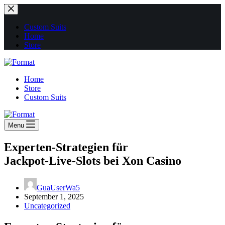
Skip
to
content
Custom Suits
Home
Store
Home
Store
Custom Suits
Menu
Experten‑Strategien für
Jackpot‑Live‑Slots bei Xon Casino
GuaUserWa5
September 1, 2025
Uncategorized