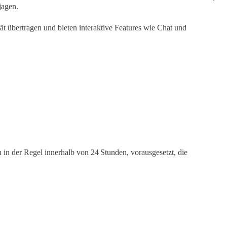
jagen.
t übertragen und bieten interaktive Features wie Chat und
 in der Regel innerhalb von 24 Stunden, vorausgesetzt, die