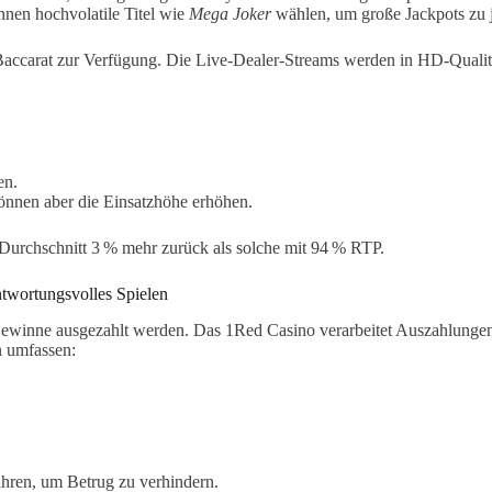
önnen hochvolatile Titel wie
Mega Joker
wählen, um große Jackpots zu 
Baccarat zur Verfügung. Die Live‑Dealer‑Streams werden in HD‑Qualitä
en.
önnen aber die Einsatzhöhe erhöhen.
Durchschnitt 3 % mehr zurück als solche mit 94 % RTP.
twortungsvolles Spielen
r Gewinne ausgezahlt werden. Das 1Red Casino verarbeitet Auszahlungen
n umfassen:
hren, um Betrug zu verhindern.