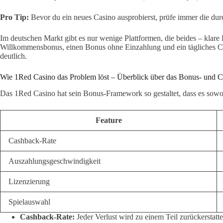
Pro Tip:
Bevor du ein neues Casino ausprobierst, prüfe immer die du
Im deutschen Markt gibt es nur wenige Plattformen, die beides – kla
Willkommensbonus, einen Bonus ohne Einzahlung und ein tägliches Cas
deutlich.
Wie 1Red Casino das Problem löst – Überblick über das Bonus‑ und 
Das 1Red Casino hat sein Bonus‑Framework so gestaltet, dass es sowohl
Feature
Cashback‑Rate
Auszahlungsgeschwindigkeit
Lizenzierung
Spielauswahl
Cashback‑Rate:
Jeder Verlust wird zu einem Teil zurückerstatt