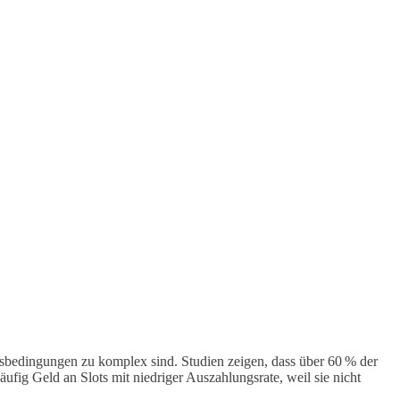
usbedingungen zu komplex sind. Studien zeigen, dass über 60 % der
fig Geld an Slots mit niedriger Auszahlungsrate, weil sie nicht