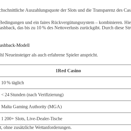
rchschnittliche Auszahlungsquote der Slots und die Transparenz des C
re Bedingungen und ein faires Rückvergütungssystem – kombinieren. Hi
hback, das bis zu 10 % des Nettoverlusts zurückgibt. Durch diese Str
Cashback‑Modell
 Neueinsteiger als auch erfahrene Spieler anspricht.
1Red Casino
10 % täglich
< 24 Stunden (nach Verifizierung)
Malta Gaming Authority (MGA)
1 200+ Slots, Live‑Dealer‑Tische
et, ohne zusätzliche Wettanforderungen.