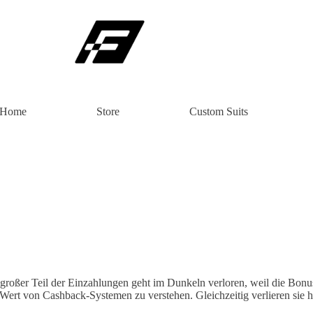
Home
Store
Custom Suits
n großer Teil der Einzahlungen geht im Dunkeln verloren, weil die Bon
rt von Cashback‑Systemen zu verstehen. Gleichzeitig verlieren sie häu