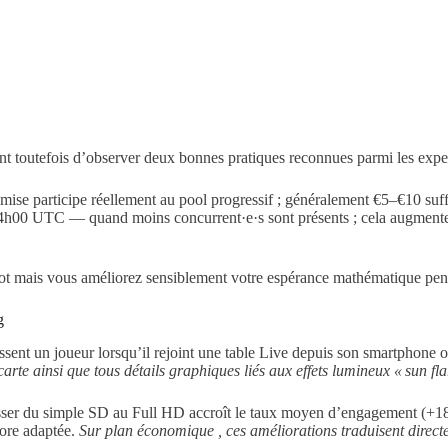
t toutefois d’observer deux bonnes pratiques reconnues parmi les expert
e participe réellement au pool progressif ; généralement €5–€10 suffis
4h00 UTC — quand moins concurrent·e·s sont présents ; cela augmente l
 lot mais vous améliorez sensiblement votre espérance mathématique pend
g
nt un joueur lorsqu’il rejoint une table Live depuis son smartphone ou 
te ainsi que tous détails graphiques liés aux effets lumineux « sun flar
asser du simple SD au Full HD accroît le taux moyen d’engagement (+18
ore adaptée.
Sur plan économique , ces améliorations traduisent direc