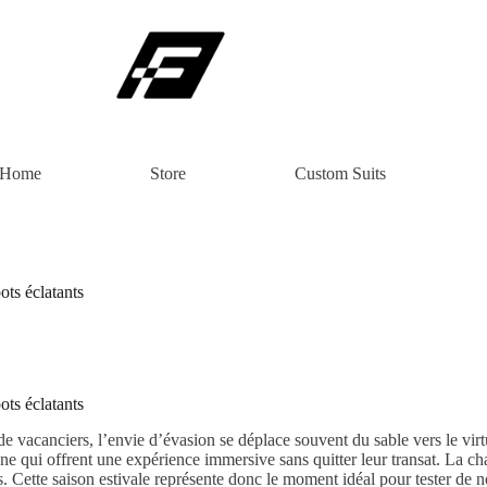
Home
Store
Custom Suits
ots éclatants
ots éclatants
t de vacanciers, l’envie d’évasion se déplace souvent du sable vers le vir
ne qui offrent une expérience immersive sans quitter leur transat. La cha
. Cette saison estivale représente donc le moment idéal pour tester de no