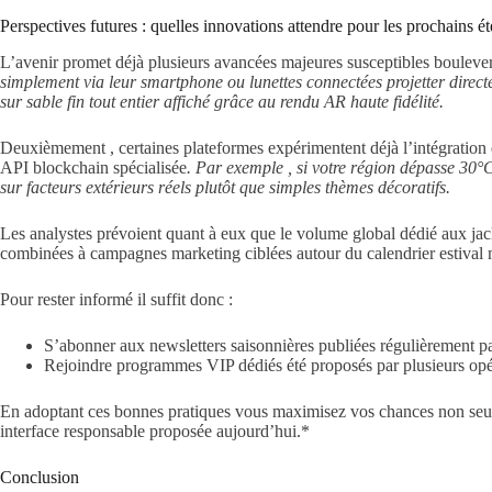
Perspectives futures : quelles innovations attendre pour les prochains ét
L’avenir promet déjà plusieurs avancées majeures susceptibles boulever
simplement via leur smartphone ou lunettes connectées projetter directe
sur sable fin tout entier affiché grâce au rendu AR haute fidélité.
Deuxièmement , certaines plateformes expérimentent déjà l’intégratio
API blockchain spécialisée
. Par exemple , si votre région dépasse 30
sur facteurs extérieurs réels plutôt que simples thèmes décoratifs.
Les analystes prévoient quant à eux que le volume global dédié aux ja
combinées à campagnes marketing ciblées autour du calendrier estival
Pour rester informé il suffit donc :
S’abonner aux newsletters saisonnières publiées régulièrement par
Rejoindre programmes VIP dédiés été proposés par plusieurs opéra
En adoptant ces bonnes pratiques vous maximisez vos chances non seul
interface responsable proposée aujourd’hui.*
Conclusion