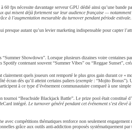
ble à 60 fps nécessite davantage serveur GPU dédié ainsi qu’une bande p
ceux qui misent déjà fortement sur leur audience française — notammen
râce à l’augmentation mesurable du turnover pendant période estivale.
ui presque autant qu’un levier marketing indispensable pour capter l’a
nts “Summer Showdown”. Lorsque plusieurs dizaines voire centaines par
ists Spotify contenant souvent “Summer Vibes” ou “Reggae Sunset”, créan
t clairement quels joueurs ont remporté le plus gros gain durant ce « 
é écran dès qu’il atteint certains paliers (
exemple
: “Mojito Bonus”). U
 participent à ce type d’événement communautaire comparé à une simple 
n tournoi “Beachside Blackjack Battle”. Le prize pool était constitué 
feCard intégré
. Le turnover généré pendant cet événement s’est élevé 
che avec compétitions thématiques renforce non seulement engagement ma
rsonnelles grâce aux outils anti‑addiction proposés systématiquement pa