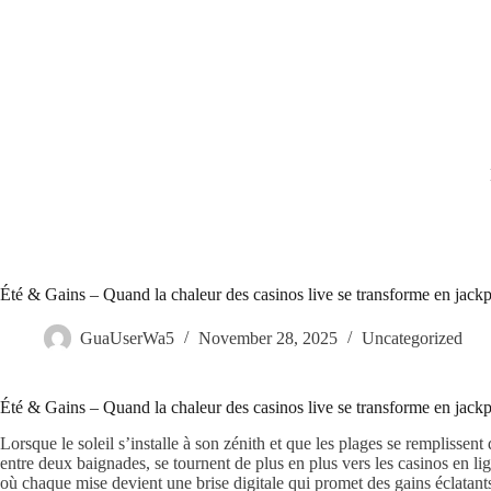
Skip
to
content
Été & Gains – Quand la chaleur des casinos live se transforme en jackp
GuaUserWa5
November 28, 2025
Uncategorized
Été & Gains – Quand la chaleur des casinos live se transforme en jackp
Lorsque le soleil s’installe à son zénith et que les plages se remplissen
entre deux baignades, se tournent de plus en plus vers les casinos en lig
où chaque mise devient une brise digitale qui promet des gains éclatants