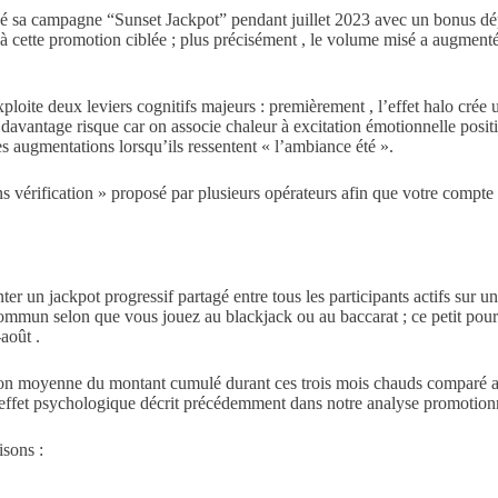
ncé sa campagne “Sunset Jackpot” pendant juillet 2023 avec un bonus dé
 à cette promotion ciblée ; plus précisément , le volume misé a augment
ploite deux leviers cognitifs majeurs : premièrement , l’effet halo crée 
antage risque car on associe chaleur à excitation émotionnelle positiv
es augmentations lorsqu’ils ressentent « l’ambiance été ».
 sans vérification » proposé par plusieurs opérateurs afin que votre comp
er un jackpot progressif partagé entre tous les participants actifs su
commun selon que vous jouez au blackjack ou au baccarat ; ce petit pou
août .
on moyenne du montant cumulé durant ces trois mois chauds comparé aux
 l’effet psychologique décrit précédemment dans notre analyse promotion
isons :