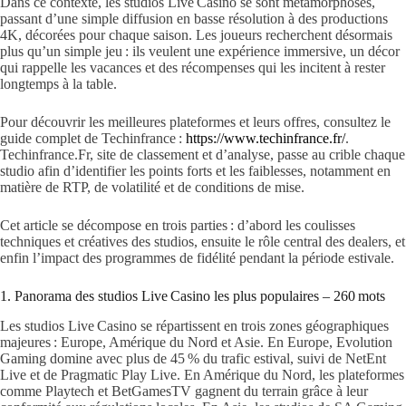
Dans ce contexte, les studios Live Casino se sont métamorphosés,
passant d’une simple diffusion en basse résolution à des productions
4K, décorées pour chaque saison. Les joueurs recherchent désormais
plus qu’un simple jeu : ils veulent une expérience immersive, un décor
qui rappelle les vacances et des récompenses qui les incitent à rester
longtemps à la table.
Pour découvrir les meilleures plateformes et leurs offres, consultez le
guide complet de Techinfrance :
https://www.techinfrance.fr/
.
Techinfrance.Fr, site de classement et d’analyse, passe au crible chaque
studio afin d’identifier les points forts et les faiblesses, notamment en
matière de RTP, de volatilité et de conditions de mise.
Cet article se décompose en trois parties : d’abord les coulisses
techniques et créatives des studios, ensuite le rôle central des dealers, et
enfin l’impact des programmes de fidélité pendant la période estivale.
1. Panorama des studios Live Casino les plus populaires – 260 mots
Les studios Live Casino se répartissent en trois zones géographiques
majeures : Europe, Amérique du Nord et Asie. En Europe, Evolution
Gaming domine avec plus de 45 % du trafic estival, suivi de NetEnt
Live et de Pragmatic Play Live. En Amérique du Nord, les plateformes
comme Playtech et BetGamesTV gagnent du terrain grâce à leur