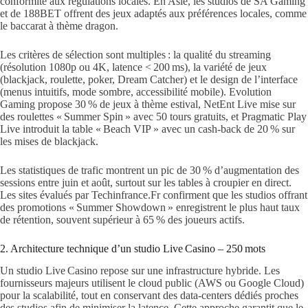
conformité aux régulations locales. En Asie, les studios de SA Gaming
et de 188BET offrent des jeux adaptés aux préférences locales, comme
le baccarat à thème dragon.
Les critères de sélection sont multiples : la qualité du streaming
(résolution 1080p ou 4K, latence < 200 ms), la variété de jeux
(blackjack, roulette, poker, Dream Catcher) et le design de l’interface
(menus intuitifs, mode sombre, accessibilité mobile). Evolution
Gaming propose 30 % de jeux à thème estival, NetEnt Live mise sur
des roulettes « Summer Spin » avec 50 tours gratuits, et Pragmatic Play
Live introduit la table « Beach VIP » avec un cash‑back de 20 % sur
les mises de blackjack.
Les statistiques de trafic montrent un pic de 30 % d’augmentation des
sessions entre juin et août, surtout sur les tables à croupier en direct.
Les sites évalués par Techinfrance.Fr confirment que les studios offrant
des promotions « Summer Showdown » enregistrent le plus haut taux
de rétention, souvent supérieur à 65 % des joueurs actifs.
2. Architecture technique d’un studio Live Casino – 250 mots
Un studio Live Casino repose sur une infrastructure hybride. Les
fournisseurs majeurs utilisent le cloud public (AWS ou Google Cloud)
pour la scalabilité, tout en conservant des data‑centers dédiés proches
des studios afin de minimiser la latence. Cette approche garantit que le