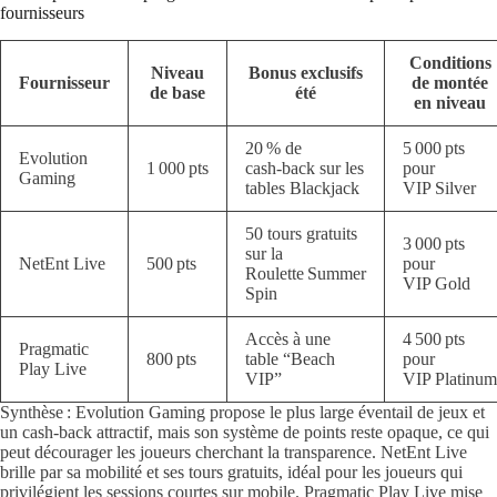
fournisseurs
Conditions
Niveau
Bonus exclusifs
Fournisseur
de montée
de base
été
en niveau
20 % de
5 000 pts
Evolution
1 000 pts
cash‑back sur les
pour
Gaming
tables Blackjack
VIP Silver
50 tours gratuits
3 000 pts
sur la
NetEnt Live
500 pts
pour
Roulette Summer
VIP Gold
Spin
Accès à une
4 500 pts
Pragmatic
800 pts
table “Beach
pour
Play Live
VIP”
VIP Platinum
Synthèse : Evolution Gaming propose le plus large éventail de jeux et
un cash‑back attractif, mais son système de points reste opaque, ce qui
peut décourager les joueurs cherchant la transparence. NetEnt Live
brille par sa mobilité et ses tours gratuits, idéal pour les joueurs qui
privilégient les sessions courtes sur mobile. Pragmatic Play Live mise