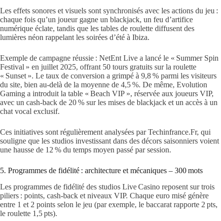
Les effets sonores et visuels sont synchronisés avec les actions du jeu :
chaque fois qu’un joueur gagne un blackjack, un feu d’artifice
numérique éclate, tandis que les tables de roulette diffusent des
lumières néon rappelant les soirées d’été à Ibiza.
Exemple de campagne réussie : NetEnt Live a lancé le « Summer Spin
Festival » en juillet 2025, offrant 50 tours gratuits sur la roulette
« Sunset ». Le taux de conversion a grimpé à 9,8 % parmi les visiteurs
du site, bien au‑delà de la moyenne de 4,5 %. De même, Evolution
Gaming a introduit la table « Beach VIP », réservée aux joueurs VIP,
avec un cash‑back de 20 % sur les mises de blackjack et un accès à un
chat vocal exclusif.
Ces initiatives sont régulièrement analysées par Techinfrance.Fr, qui
souligne que les studios investissant dans des décors saisonniers voient
une hausse de 12 % du temps moyen passé par session.
5. Programmes de fidélité : architecture et mécaniques – 300 mots
Les programmes de fidélité des studios Live Casino reposent sur trois
piliers : points, cash‑back et niveaux VIP. Chaque euro misé génère
entre 1 et 2 points selon le jeu (par exemple, le baccarat rapporte 2 pts,
le roulette 1,5 pts).