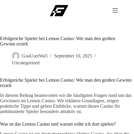
Skip
to
content
Erfolgreiche Spieler bei Lemon Casino: Wie man den großen
Gewinn erzielt
GuaUserWa5
September 10, 2025
Uncategorized
Erfolgreiche Spieler bei Lemon Casino: Wie man den großen Gewinn
erzielt
In diesem Beitrag beantworten wir die häufigsten Fragen rund um das
Gewinnen im Lemon Casino. Wir erklären Grundlagen, zeigen
praktische Tipps und geben Einblicke, warum dieses Casino für
ambitionierte Spieler besonders attraktiv ist.
Was ist das Lemon Casino und warum sollte ich dort spielen?
Lemon Casino ist ein deutschsprachiges Online‑Casino, das über die