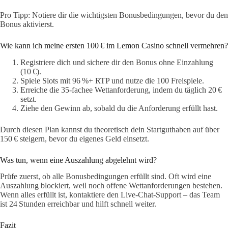
Pro Tipp: Notiere dir die wichtigsten Bonusbedingungen, bevor du den
Bonus aktivierst.
Wie kann ich meine ersten 100 € im Lemon Casino schnell vermehren?
Registriere dich und sichere dir den Bonus ohne Einzahlung
(10 €).
Spiele Slots mit 96 %+ RTP und nutze die 100 Freispiele.
Erreiche die 35‑fachee Wettanforderung, indem du täglich 20 €
setzt.
Ziehe den Gewinn ab, sobald du die Anforderung erfüllt hast.
Durch diesen Plan kannst du theoretisch dein Startguthaben auf über
150 € steigern, bevor du eigenes Geld einsetzt.
Was tun, wenn eine Auszahlung abgelehnt wird?
Prüfe zuerst, ob alle Bonusbedingungen erfüllt sind. Oft wird eine
Auszahlung blockiert, weil noch offene Wettanforderungen bestehen.
Wenn alles erfüllt ist, kontaktiere den Live‑Chat‑Support – das Team
ist 24 Stunden erreichbar und hilft schnell weiter.
Fazit