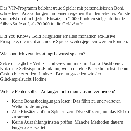
Das VIP‑Programm belohnt treue Spieler mit personalisierten Boni,
schnelleren Auszahlungen und einem eigenen Kundenbetreuer. Punkte
sammelst du durch jeden Einsatz; ab 5.000 Punkten steigst du in die
Silber‑Stufe auf, ab 20.000 in die Gold‑Stufe.
Did You Know? Gold‑Mitglieder erhalten monatlich exklusive
Freispiele, die nicht an andere Spieler weitergegeben werden können.
Wie kann ich verantwortungsbewusst spielen?
Setze dir tägliche Verlust‑ und Gewinnlimits im Konto‑Dashboard.
Nutze die Selbstsperre‑Funktion, wenn du eine Pause brauchst. Lemon
Casino bietet zudem Links zu Beratungsstellen wie der
Glücksspielsucht‑Hotline.
Welche Fehler sollten Anfänger im Lemon Casino vermeiden?
Keine Bonusbedingungen lesen: Das führt zu unerwarteten
Wettanforderungen.
Alle Einsätze auf ein Spiel setzen: Diversifiziere, um das Risiko
zu streuen.
Keine Auszahlungsfristen prüfen: Manche Methoden dauern
länger als erwartet.