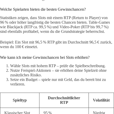
Welche Spielarten bieten die besten Gewinnchancen?
Statistiken zeigen, dass Slots mit einem RTP (Return to Player) von
96 % oder höher langfristig die besten Chancen bieten. Table‑Games
wie Blackjack (RTP ca. 99,5 %) und Video‑Poker (RTP bis 99,7 %)
sind ebenfalls profitabel, wenn du die Grundstrategie beherrschst.
Beispiel: Ein Slot mit 96,5 % RTP gibt im Durchschnitt 96,5 € zurück,
wenn du 100 € einsetzt.
Wie kann ich meine Gewinnchancen bei Slots erhöhen?
Wähle Slots mit hohem RTP – prüfe die Spielbeschreibung.
Nutze Freispiel‑Aktionen – sie erhöhen deine Spielzeit ohne
zusätzliches Risiko.
Setze ein Budget – spiele nur mit Geld, das du bereit bist zu
verlieren.
Durchschnittlicher
Spieltyp
Volatilität
RTP
Klassischer Slot
95 %
Niedrig