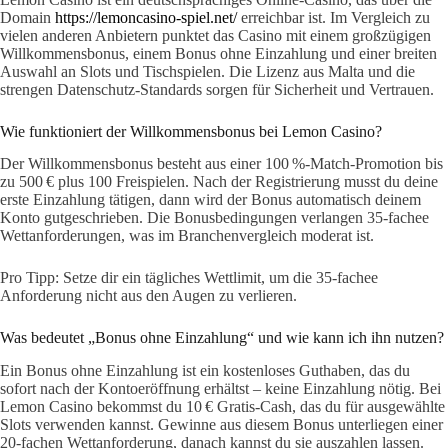
Domain
https://lemoncasino-spiel.net/
erreichbar ist. Im Vergleich zu
vielen anderen Anbietern punktet das Casino mit einem großzügigen
Willkommensbonus, einem Bonus ohne Einzahlung und einer breiten
Auswahl an Slots und Tischspielen. Die Lizenz aus Malta und die
strengen Datenschutz‑Standards sorgen für Sicherheit und Vertrauen.
Wie funktioniert der Willkommensbonus bei Lemon Casino?
Der Willkommensbonus besteht aus einer 100 %‑Match‑Promotion bis
zu 500 € plus 100 Freispielen. Nach der Registrierung musst du deine
erste Einzahlung tätigen, dann wird der Bonus automatisch deinem
Konto gutgeschrieben. Die Bonusbedingungen verlangen 35‑fachee
Wettanforderungen, was im Branchenvergleich moderat ist.
Pro Tipp: Setze dir ein tägliches Wettlimit, um die 35‑fachee
Anforderung nicht aus den Augen zu verlieren.
Was bedeutet „Bonus ohne Einzahlung“ und wie kann ich ihn nutzen?
Ein Bonus ohne Einzahlung ist ein kostenloses Guthaben, das du
sofort nach der Kontoeröffnung erhältst – keine Einzahlung nötig. Bei
Lemon Casino bekommst du 10 € Gratis‑Cash, das du für ausgewählte
Slots verwenden kannst. Gewinne aus diesem Bonus unterliegen einer
20‑fachen Wettanforderung, danach kannst du sie auszahlen lassen.