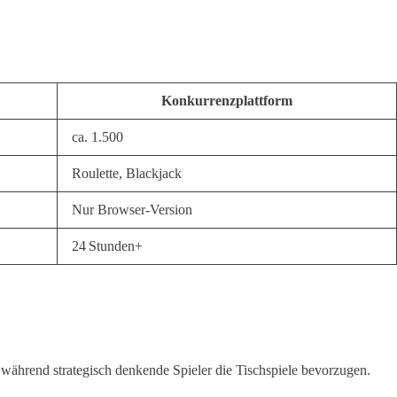
Konkurrenzplattform
ca. 1.500
Roulette, Blackjack
Nur Browser‑Version
24 Stunden+
ts, während strategisch denkende Spieler die Tischspiele bevorzugen.