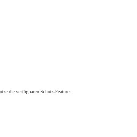
nutze die verfügbaren Schutz‑Features.