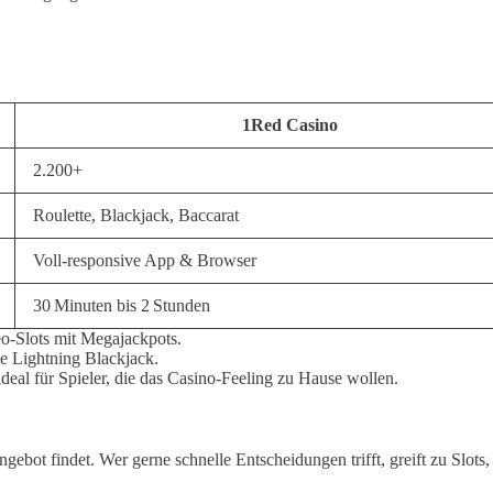
1Red Casino
2.200+
Roulette, Blackjack, Baccarat
Voll‑responsive App & Browser
30 Minuten bis 2 Stunden
o‑Slots mit Megajackpots.
ie Lightning Blackjack.
ideal für Spieler, die das Casino‑Feeling zu Hause wollen.
 Angebot findet. Wer gerne schnelle Entscheidungen trifft, greift zu Slo