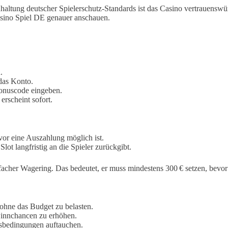
haltung deutscher Spielerschutz‑Standards ist das Casino vertrauensw
Casino Spiel DE genauer anschauen.
.
 das Konto.
onuscode eingeben.
rscheint sofort.
vor eine Auszahlung möglich ist.
lot langfristig an die Spieler zurückgibt.
facher Wagering. Das bedeutet, er muss mindestens 300 € setzen, bevo
 ohne das Budget zu belasten.
winnchancen zu erhöhen.
sbedingungen auftauchen.