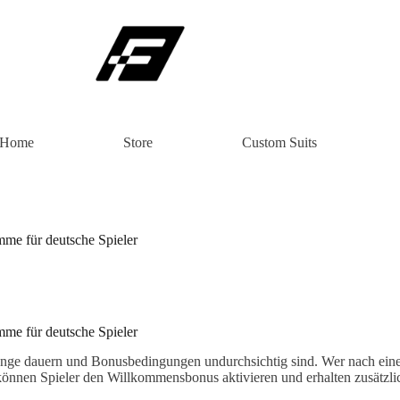
Home
Store
Custom Suits
mme für deutsche Spieler
mme für deutsche Spieler
e dauern und Bonusbedingungen undurchsichtig sind. Wer nach einer Pl
nnen Spieler den Willkommensbonus aktivieren und erhalten zusätzlich