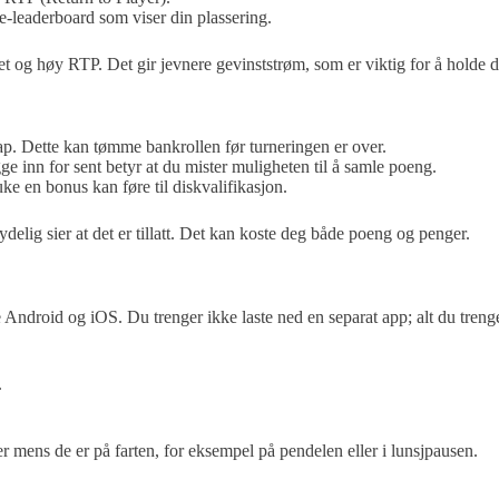
‑leaderboard som viser din plassering.
litet og høy RTP. Det gir jevnere gevinststrøm, som er viktig for å holde
tap. Dette kan tømme bankrollen før turneringen er over.
ogge inn for sent betyr at du mister muligheten til å samle poeng.
ke en bonus kan føre til diskvalifikasjon.
elig sier at det er tillatt. Det kan koste deg både poeng og penger.
ndroid og iOS. Du trenger ikke laste ned en separat app; alt du trenger
.
er mens de er på farten, for eksempel på pendelen eller i lunsjpausen.