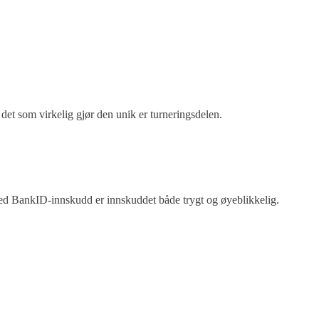
 det som virkelig gjør den unik er turneringsdelen.
. Med BankID‑innskudd er innskuddet både trygt og øyeblikkelig.