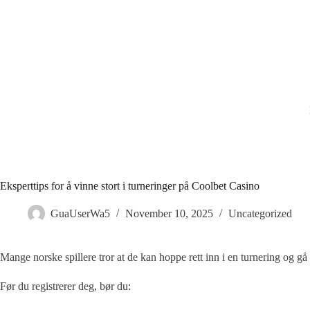
Skip
to
content
Eksperttips for å vinne stort i turneringer på Coolbet Casino
GuaUserWa5
November 10, 2025
Uncategorized
Mange norske spillere tror at de kan hoppe rett inn i en turnering og g
Før du registrerer deg, bør du: