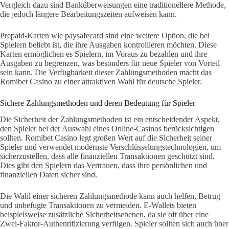
Vergleich dazu sind Banküberweisungen eine traditionellere Methode,
die jedoch längere Bearbeitungszeiten aufweisen kann.
Prepaid-Karten wie paysafecard sind eine weitere Option, die bei
Spielern beliebt ist, die ihre Ausgaben kontrollieren möchten. Diese
Karten ermöglichen es Spielern, im Voraus zu bezahlen und ihre
Ausgaben zu begrenzen, was besonders für neue Spieler von Vorteil
sein kann. Die Verfügbarkeit dieser Zahlungsmethoden macht das
Romibet Casino zu einer attraktiven Wahl für deutsche Spieler.
Sichere Zahlungsmethoden und deren Bedeutung für Spieler
Die Sicherheit der Zahlungsmethoden ist ein entscheidender Aspekt,
den Spieler bei der Auswahl eines Online-Casinos berücksichtigen
sollten. Romibet Casino legt großen Wert auf die Sicherheit seiner
Spieler und verwendet modernste Verschlüsselungstechnologien, um
sicherzustellen, dass alle finanziellen Transaktionen geschützt sind.
Dies gibt den Spielern das Vertrauen, dass ihre persönlichen und
finanziellen Daten sicher sind.
Die Wahl einer sicheren Zahlungsmethode kann auch helfen, Betrug
und unbefugte Transaktionen zu vermeiden. E-Wallets bieten
beispielsweise zusätzliche Sicherheitsebenen, da sie oft über eine
Zwei-Faktor-Authentifizierung verfügen. Spieler sollten sich auch über