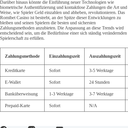
Darüber hinaus könnte die Einführung neuer Technologien wie
biometrische Authentifizierung und kontaktlose Zahlungen die Art und
Weise, wie Spieler Geld einzahlen und abheben, revolutionieren. Das
Romibet Casino ist bestrebt, an der Spitze dieser Entwicklungen zu
bleiben und seinen Spielern die besten und sichersten
Zahlungsmethoden anzubieten. Die Anpassung an diese Trends wird
entscheidend sein, um die Bedürfnisse einer sich ständig verändernden
Spielerschaft zu erfüllen.
Zahlungsmethode
Einzahlungszeit
Auszahlungszeit
Kreditkarte
Sofort
3-5 Werktage
E-Wallet
Sofort
24 Stunden
Banküberweisung
1-3 Werktage
3-7 Werktage
Prepaid-Karte
Sofort
N/A