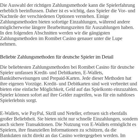
Die Auswahl der richtigen Zahlungsmethode kann die Spielerfahrung
erheblich beeinflussen. Daher ist es wichtig, dass Spieler die Vor- und
Nachteile der verschiedenen Optionen verstehen. Einige
Zahlungsmethoden bieten sofortige Einzahlungen, während andere
möglicherweise längere Bearbeitungszeiten für Auszahlungen haben.
In den folgenden Abschnitten werden wir die gängigsten
Zahlungsmethoden im Romibet Casino genauer unter die Lupe
nehmen.
Beliebte Zahlungsmethoden für deutsche Spieler im Detail
Die beliebtesten Zahlungsmethoden bei Romibet Casino für deutsche
Spieler umfassen Kredit- und Debitkarten, E-Wallets,
Banküberweisungen und Prepaid-Karten. Jede dieser Methoden hat
ihre eigenen Vorzüge. Kredit- und Debitkarten sind weit verbreitet und
bieten eine einfache Möglichkeit, Geld auf das Spielkonto einzuzahlen.
Spieler können sofort auf ihre Gelder zugreifen, was für ein nahtloses
Spielerlebnis sorgt.
E-Wallets, wie PayPal, Skrill und Neteller, erfreuen sich ebenfalls
großer Beliebtheit. Sie bieten nicht nur schnelle Einzahlungen, sondern
auch sichere Transaktionen. Die Nutzung von E-Wallets ermöglicht es
Spielern, ihre finanziellen Informationen zu schützen, da die
Bankdaten nicht direkt an das Casino weitergegeben werden. Im