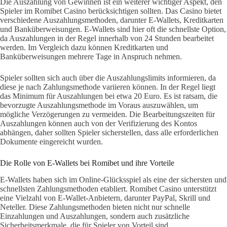
Die Auszahlung von Gewinnen ist ein weiterer wichtiger Aspekt, den
Spieler im Romibet Casino berücksichtigen sollten. Das Casino bietet
verschiedene Auszahlungsmethoden, darunter E-Wallets, Kreditkarten
und Banküberweisungen. E-Wallets sind hier oft die schnellste Option,
da Auszahlungen in der Regel innerhalb von 24 Stunden bearbeitet
werden. Im Vergleich dazu können Kreditkarten und
Banküberweisungen mehrere Tage in Anspruch nehmen.
Spieler sollten sich auch über die Auszahlungslimits informieren, da
diese je nach Zahlungsmethode variieren können. In der Regel liegt
das Minimum für Auszahlungen bei etwa 20 Euro. Es ist ratsam, die
bevorzugte Auszahlungsmethode im Voraus auszuwählen, um
mögliche Verzögerungen zu vermeiden. Die Bearbeitungszeiten für
Auszahlungen können auch von der Verifizierung des Kontos
abhängen, daher sollten Spieler sicherstellen, dass alle erforderlichen
Dokumente eingereicht wurden.
Die Rolle von E-Wallets bei Romibet und ihre Vorteile
E-Wallets haben sich im Online-Glücksspiel als eine der sichersten und
schnellsten Zahlungsmethoden etabliert. Romibet Casino unterstützt
eine Vielzahl von E-Wallet-Anbietern, darunter PayPal, Skrill und
Neteller. Diese Zahlungsmethoden bieten nicht nur schnelle
Einzahlungen und Auszahlungen, sondern auch zusätzliche
Sicherheitsmerkmale, die für Spieler von Vorteil sind.