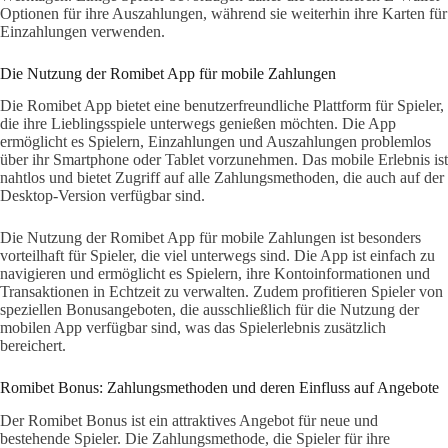
Optionen für ihre Auszahlungen, während sie weiterhin ihre Karten für
Einzahlungen verwenden.
Die Nutzung der Romibet App für mobile Zahlungen
Die Romibet App bietet eine benutzerfreundliche Plattform für Spieler,
die ihre Lieblingsspiele unterwegs genießen möchten. Die App
ermöglicht es Spielern, Einzahlungen und Auszahlungen problemlos
über ihr Smartphone oder Tablet vorzunehmen. Das mobile Erlebnis ist
nahtlos und bietet Zugriff auf alle Zahlungsmethoden, die auch auf der
Desktop-Version verfügbar sind.
Die Nutzung der Romibet App für mobile Zahlungen ist besonders
vorteilhaft für Spieler, die viel unterwegs sind. Die App ist einfach zu
navigieren und ermöglicht es Spielern, ihre Kontoinformationen und
Transaktionen in Echtzeit zu verwalten. Zudem profitieren Spieler von
speziellen Bonusangeboten, die ausschließlich für die Nutzung der
mobilen App verfügbar sind, was das Spielerlebnis zusätzlich
bereichert.
Romibet Bonus: Zahlungsmethoden und deren Einfluss auf Angebote
Der Romibet Bonus ist ein attraktives Angebot für neue und
bestehende Spieler. Die Zahlungsmethode, die Spieler für ihre