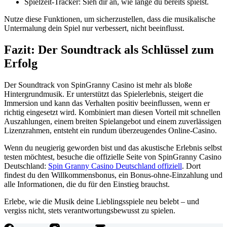
Spielzeit‑Tracker: Sieh dir an, wie lange du bereits spielst.
Nutze diese Funktionen, um sicherzustellen, dass die musikalische
Untermalung dein Spiel nur verbessert, nicht beeinflusst.
Fazit: Der Soundtrack als Schlüssel zum
Erfolg
Der Soundtrack von SpinGranny Casino ist mehr als bloße
Hintergrundmusik. Er unterstützt das Spielerlebnis, steigert die
Immersion und kann das Verhalten positiv beeinflussen, wenn er
richtig eingesetzt wird. Kombiniert man diesen Vorteil mit schnellen
Auszahlungen, einem breiten Spielangebot und einem zuverlässigen
Lizenzrahmen, entsteht ein rundum überzeugendes Online‑Casino.
Wenn du neugierig geworden bist und das akustische Erlebnis selbst
testen möchtest, besuche die offizielle Seite von SpinGranny Casino
Deutschland:
Spin Granny Casino Deutschland offiziell
. Dort
findest du den Willkommensbonus, ein Bonus‑ohne‑Einzahlung und
alle Informationen, die du für den Einstieg brauchst.
Erlebe, wie die Musik deine Lieblingsspiele neu belebt – und
vergiss nicht, stets verantwortungsbewusst zu spielen.