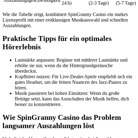
Auszahlungsgeschwindigkeit
24 h)
(2‑3 Tage)
(5‑7 Tage)
Wie die Tabelle zeigt, kombiniert SpinGranny Casino ein starkes
Lizenzprofil mit einer erstklassigen Musikauswahl und schnellen
Auszahlungen.
Praktische Tipps für ein optimales
Hörerlebnis
Lautstärke anpassen: Beginne mit mittlerer Lautstärke und
erhöhe sie nur, wenn du die Hintergrundgeräusche
überdeckst.
Kopfhörer nutzen: Für Live‑Dealer‑Spiele empfiehlt sich ein
gutes Headset, um die feinen Nuancen des Jazz‑Pianos zu
hören.
Musik pausieren bei hohen Einsätzen: Wenn du große
Beträge setzt, kann das Ausschalten der Musik helfen, dich
besser zu konzentrieren.
Wie SpinGranny Casino das Problem
langsamer Auszahlungen löst