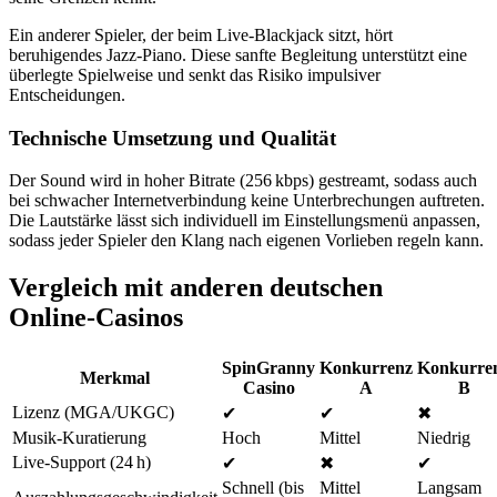
Ein anderer Spieler, der beim Live‑Blackjack sitzt, hört
beruhigendes Jazz‑Piano. Diese sanfte Begleitung unterstützt eine
überlegte Spielweise und senkt das Risiko impulsiver
Entscheidungen.
Technische Umsetzung und Qualität
Der Sound wird in hoher Bitrate (256 kbps) gestreamt, sodass auch
bei schwacher Internetverbindung keine Unterbrechungen auftreten.
Die Lautstärke lässt sich individuell im Einstellungsmenü anpassen,
sodass jeder Spieler den Klang nach eigenen Vorlieben regeln kann.
Vergleich mit anderen deutschen
Online‑Casinos
SpinGranny
Konkurrenz
Konkurre
Merkmal
Casino
A
B
Lizenz (MGA/UKGC)
✔︎
✔︎
✖︎
Musik‑Kuratierung
Hoch
Mittel
Niedrig
Live‑Support (24 h)
✔︎
✖︎
✔︎
Schnell (bis
Mittel
Langsam