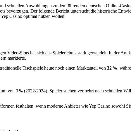
io und schnellen Auszahlungen zu den führenden deutschen Online‑Casi
ts bevorzugen. Der folgende Bericht untersucht die historische Entwick
n Yep Casino optimal nutzen wollen.
gen Video‑Slots hat sich das Spielerlebnis stark gewandelt. In der Ant
ern markierte.
aditionelle Tischspiele heute noch einen Marktanteil von
32 %
, währe
stum von 9 % (2022‑2024). Spieler suchen vermehrt nach schnellen 
ttformen festhalten, wenn moderne Anbieter wie Yep Casino sowohl Sich