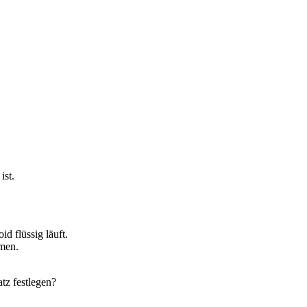
ist.
d flüssig läuft.
rmen.
tz festlegen?