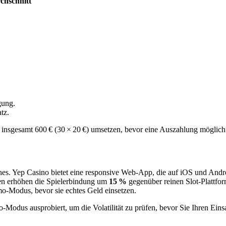
chschnitt
gung.
tz.
s insgesamt 600 € (30 × 20 €) umsetzen, bevor eine Auszahlung möglich 
s. Yep Casino bietet eine responsive Web‑App, die auf iOS und Androi
en erhöhen die Spielerbindung um
15 %
gegenüber reinen Slot‑Plattfo
o‑Modus, bevor sie echtes Geld einsetzen.
Modus ausprobiert, um die Volatilität zu prüfen, bevor Sie Ihren Einsa