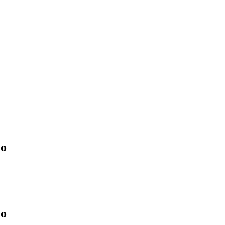
no
no