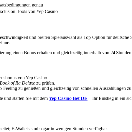
satzbedingungen genau
xclusion‑Tools von Yep Casino
eschwindigkeit und breiten Spielauswahl als Top‑Option für deutsch
winne.
ierung einen Bonus erhalten und gleichzeitig innerhalb von 24 Stunde
ensbonus von Yep Casino.
Book of Ra Deluxe
zu prüfen.
o‑Feeling zu genießen und gleichzeitig von schnellen Auszahlungen zu 
te und starten Sie mit dem
Yep Casino Bet DE
– Ihr Einstieg in ein si
itet; E‑Wallets sind sogar in wenigen Stunden verfügbar.