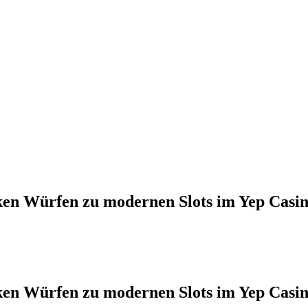
iken Würfen zu modernen Slots im Yep Casi
iken Würfen zu modernen Slots im Yep Casi