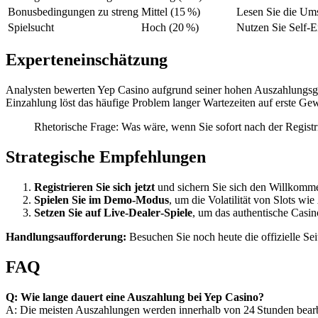
Bonusbedingungen zu streng
Mittel (15 %)
Lesen Sie die Um
Spielsucht
Hoch (20 %)
Nutzen Sie Self‑E
Experteneinschätzung
Analysten bewerten Yep Casino aufgrund seiner hohen Auszahlungsg
Einzahlung löst das häufige Problem langer Wartezeiten auf erste Ge
Rhetorische Frage: Was wäre, wenn Sie sofort nach der Registr
Strategische Empfehlungen
Registrieren Sie sich jetzt
und sichern Sie sich den Willkomm
Spielen Sie im Demo‑Modus
, um die Volatilität von Slots wie
Setzen Sie auf Live‑Dealer‑Spiele
, um das authentische Casin
Handlungsaufforderung:
Besuchen Sie noch heute die offizielle Sei
FAQ
Q: Wie lange dauert eine Auszahlung bei Yep Casino?
A: Die meisten Auszahlungen werden innerhalb von 24 Stunden bearbe