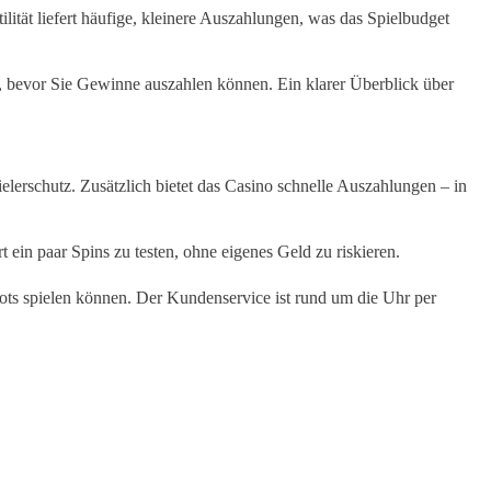
tilität liefert häufige, kleinere Auszahlungen, was das Spielbudget
s, bevor Sie Gewinne auszahlen können. Ein klarer Überblick über
ielerschutz. Zusätzlich bietet das Casino schnelle Auszahlungen – in
ein paar Spins zu testen, ohne eigenes Geld zu riskieren.
Slots spielen können. Der Kundenservice ist rund um die Uhr per