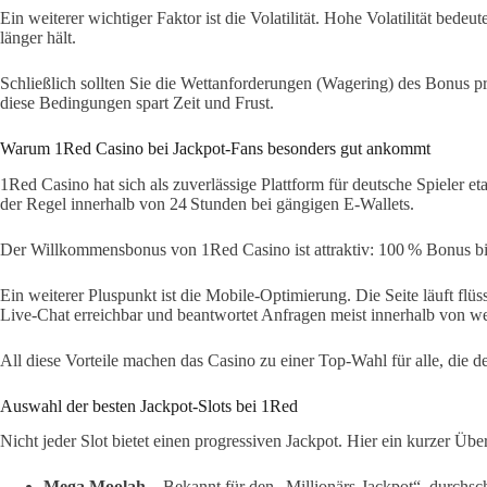
Ein weiterer wichtiger Faktor ist die Volatilität. Hohe Volatilität bedeu
länger hält.
Schließlich sollten Sie die Wettanforderungen (Wagering) des Bonus p
diese Bedingungen spart Zeit und Frust.
Warum 1Red Casino bei Jackpot‑Fans besonders gut ankommt
1Red Casino hat sich als zuverlässige Plattform für deutsche Spieler e
der Regel innerhalb von 24 Stunden bei gängigen E‑Wallets.
Der Willkommensbonus von 1Red Casino ist attraktiv: 100 % Bonus bis 
Ein weiterer Pluspunkt ist die Mobile‑Optimierung. Die Seite läuft flü
Live‑Chat erreichbar und beantwortet Anfragen meist innerhalb von w
All diese Vorteile machen das Casino zu einer Top‑Wahl für alle, die 
Auswahl der besten Jackpot‑Slots bei 1Red
Nicht jeder Slot bietet einen progressiven Jackpot. Hier ein kurzer Üb
Mega Moolah
– Bekannt für den „Millionärs‑Jackpot“, durchsch