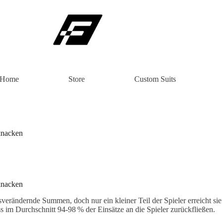
Home
Store
Custom Suits
knacken
knacken
sverändernde Summen, doch nur ein kleiner Teil der Spieler erreicht si
 im Durchschnitt 94‑98 % der Einsätze an die Spieler zurückfließen.