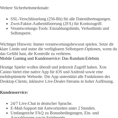
Weitere Sicherheitsmerkmale:
SSL‑Verschlüsselung (256‑Bit) für alle Datenübertragungen.
Zwei‑Faktor‑Authentifizierung (2FA) für Kontozugriff.
Verantwortungs‑Tools: Einzahlungslimits, Verlustlimits und
Selbstsperre.
Wichtiger Hinweis: Immer verantwortungsbewusst spielen. Setze dir
klare Limits und nutze die verfügbaren Selbstsperr‑Optionen, wenn du
das Gefühl hast, die Kontrolle zu verlieren.
Mobile Gaming und Kundenservice: Das Rundum‑Erlebnis
Heutige Spieler wollen überall und jederzeit Zugriff haben. Xon
Casino bietet eine native App für iOS und Android sowie eine
mobiloptimierte Webseite. Die App unterstützt alle Funktionen des
Desktop‑Clients, inklusive Live‑Dealer‑Streams in hoher Auflösung.
Kundenservice:
24/7 Live‑Chat in deutscher Sprache.
E‑Mail‑Support mit Antwortzeiten unter 2 Stunden.
Umfangreiche FAQ zu Bonusbedingungen, Ein- und
Auszahlungen sowie Spielregeln.