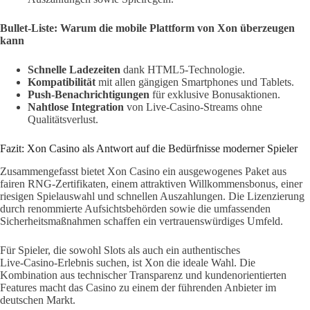
Bullet‑Liste: Warum die mobile Plattform von Xon überzeugen
kann
Schnelle Ladezeiten
dank HTML5‑Technologie.
Kompatibilität
mit allen gängigen Smartphones und Tablets.
Push‑Benachrichtigungen
für exklusive Bonusaktionen.
Nahtlose Integration
von Live‑Casino‑Streams ohne
Qualitätsverlust.
Fazit: Xon Casino als Antwort auf die Bedürfnisse moderner Spieler
Zusammengefasst bietet Xon Casino ein ausgewogenes Paket aus
fairen RNG‑Zertifikaten, einem attraktiven Willkommensbonus, einer
riesigen Spielauswahl und schnellen Auszahlungen. Die Lizenzierung
durch renommierte Aufsichtsbehörden sowie die umfassenden
Sicherheitsmaßnahmen schaffen ein vertrauenswürdiges Umfeld.
Für Spieler, die sowohl Slots als auch ein authentisches
Live‑Casino‑Erlebnis suchen, ist Xon die ideale Wahl. Die
Kombination aus technischer Transparenz und kundenorientierten
Features macht das Casino zu einem der führenden Anbieter im
deutschen Markt.