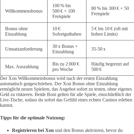
100 % bis
80 % bis 300 € + 50
Willkommensbonus
500 € + 100
Freispiele
Freispiele
Bonus ohne
10 €
5 € bis 10 € (oft mit
Einzahlung
Sofortguthaben
hohen Limits)
30 x Bonus +
Umsatzanforderung
35‑50 x
Einzahlung
Bis zu 2 000 €
Häufig begrenzt auf
Max. Auszahlung
pro Woche
500 €
Der Xon Willkommensbonus wird nach der ersten Einzahlung
automatisch gutgeschrieben. Der Xon Bonus ohne Einzahlung
ermöglicht neuen Spielern, das Angebot sofort zu testen, ohne eigenes
Geld zu riskieren. Beide Boni gelten für alle Spiele, einschließlich der
Live‑Tische, sodass du sofort das Gefühl eines echten Casinos erleben
kannst.
Tipps für die optimale Nutzung:
Registrieren bei Xon
und den Bonus aktivieren, bevor du