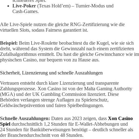
schnelleres Spiel.
Live‑Poker
(Texas Hold’em) – Turnier‑Modus und
Cash‑Games.
Alle Live‑Spiele nutzen die gleiche RNG‑Zertifizierung wie die
virtuellen Slots, sodass Fairness garantiert ist.
Beispiel:
Beim Live‑Roulette beobachtest du die Kugel, wie sie sich
dreht, während das System die Gewinnzahl nach einem zertifizierten
Zufallsalgorithmus ermittelt. Du hast die gleiche Gewinnchance wie im
physischen Casino, nur bequem von zu Hause aus.
Sicherheit, Lizenzierung und schnelle Auszahlungen
Vertrauen entsteht durch klare Lizenzierung und transparente
Zahlungsprozesse. Xon Casino ist von der Malta Gaming Authority
(MGA) und der UK Gambling Commission lizenziert. Diese
Behörden verlangen strenge Auflagen zu Spielerschutz,
Geldwäscheprävention und fairen Spielbedingungen.
Schnelle Auszahlungen:
Daten aus 2023 zeigen, dass
Xon Casino
Spiel
durchschnittlich 1,2 Stunden für E‑Wallet‑Abhebungen und
24 Stunden für Banküberweisungen benötigt – deutlich schneller als
der Branchendurchschnitt von 48 Stunden.