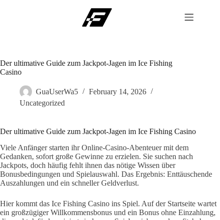
Skip
to
content
Der ultimative Guide zum Jackpot‑Jagen im Ice Fishing
Casino
GuaUserWa5
February 14, 2026
Uncategorized
Der ultimative Guide zum Jackpot‑Jagen im Ice Fishing Casino
Viele Anfänger starten ihr Online‑Casino‑Abenteuer mit dem
Gedanken, sofort große Gewinne zu erzielen. Sie suchen nach
Jackpots, doch häufig fehlt ihnen das nötige Wissen über
Bonusbedingungen und Spielauswahl. Das Ergebnis: Enttäuschende
Auszahlungen und ein schneller Geldverlust.
Hier kommt das Ice Fishing Casino ins Spiel. Auf der Startseite wartet
ein großzügiger Willkommensbonus und ein Bonus ohne Einzahlung,