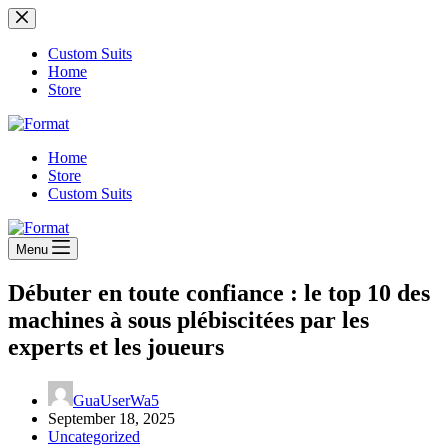
Skip
to
content
Custom Suits
Home
Store
Home
Store
Custom Suits
Menu
Débuter en toute confiance : le top 10 des
machines à sous plébiscitées par les
experts et les joueurs
GuaUserWa5
September 18, 2025
Uncategorized