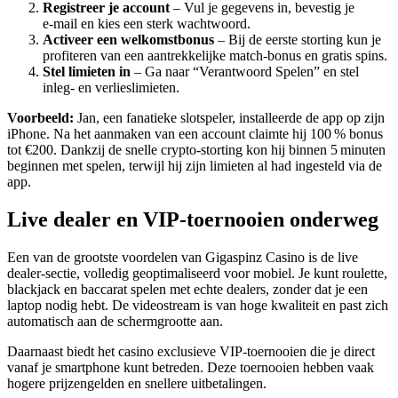
Registreer je account
– Vul je gegevens in, bevestig je
e‑mail en kies een sterk wachtwoord.
Activeer een welkomstbonus
– Bij de eerste storting kun je
profiteren van een aantrekkelijke match‑bonus en gratis spins.
Stel limieten in
– Ga naar “Verantwoord Spelen” en stel
inleg‑ en verlieslimieten.
Voorbeeld:
Jan, een fanatieke slotspeler, installeerde de app op zijn
iPhone. Na het aanmaken van een account claimte hij 100 % bonus
tot €200. Dankzij de snelle crypto‑storting kon hij binnen 5 minuten
beginnen met spelen, terwijl hij zijn limieten al had ingesteld via de
app.
Live dealer en VIP‑toernooien onderweg
Een van de grootste voordelen van Gigaspinz Casino is de live
dealer‑sectie, volledig geoptimaliseerd voor mobiel. Je kunt roulette,
blackjack en baccarat spelen met echte dealers, zonder dat je een
laptop nodig hebt. De videostream is van hoge kwaliteit en past zich
automatisch aan de schermgrootte aan.
Daarnaast biedt het casino exclusieve VIP‑toernooien die je direct
vanaf je smartphone kunt betreden. Deze toernooien hebben vaak
hogere prijzengelden en snellere uitbetalingen.