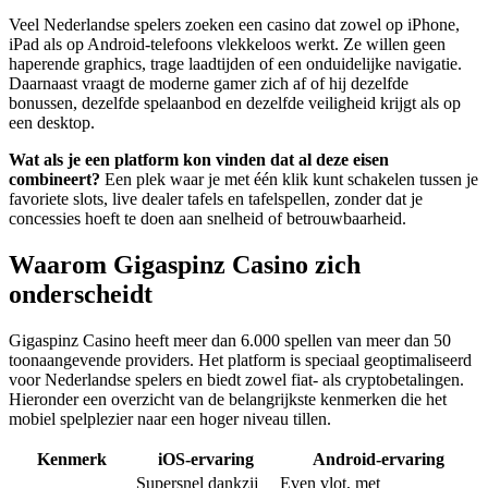
Veel Nederlandse spelers zoeken een casino dat zowel op iPhone,
iPad als op Android‑telefoons vlekkeloos werkt. Ze willen geen
haperende graphics, trage laadtijden of een onduidelijke navigatie.
Daarnaast vraagt de moderne gamer zich af of hij dezelfde
bonussen, dezelfde spelaanbod en dezelfde veiligheid krijgt als op
een desktop.
Wat als je een platform kon vinden dat al deze eisen
combineert?
Een plek waar je met één klik kunt schakelen tussen je
favoriete slots, live dealer tafels en tafelspellen, zonder dat je
concessies hoeft te doen aan snelheid of betrouwbaarheid.
Waarom Gigaspinz Casino zich
onderscheidt
Gigaspinz Casino heeft meer dan 6.000 spellen van meer dan 50
toonaangevende providers. Het platform is speciaal geoptimaliseerd
voor Nederlandse spelers en biedt zowel fiat‑ als cryptobetalingen.
Hieronder een overzicht van de belangrijkste kenmerken die het
mobiel spelplezier naar een hoger niveau tillen.
Kenmerk
iOS‑ervaring
Android‑ervaring
Supersnel dankzij
Even vlot, met