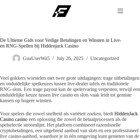
Skip
to
content
De Ultieme Gids voor Veilige Betalingen en Winsten in Live‑
en RNG‑Spellen bij Hiddenjack Casino
GuaUserWa5
July 26, 2025
Uncategorized
Veel gokkers worstelen met twee grote uitdagingen: trage uitbetalingen
en onduidelijke spelkeuzes tussen live‑dealer tafels en traditionele
RNG‑slots. Een trage payout kan de spelervaring verpesten, terwijl een
onduidelijke keuze tussen live casino en slots vaak leidt tot gemiste
kansen op hogere winsten.
Voor spelers die zowel snelheid als variëteit zoeken, biedt
HiddenJack
Casino casino
een oplossing die zowel de betaalprocessen als de
spelselectie stroomlijnt. Het platform combineert razendsnelle
cryptobetalingen, een uitgebreid aanbod van slots en een professioneel
live casino‑aanbod, waardoor je in één omgeving kunt genieten van de