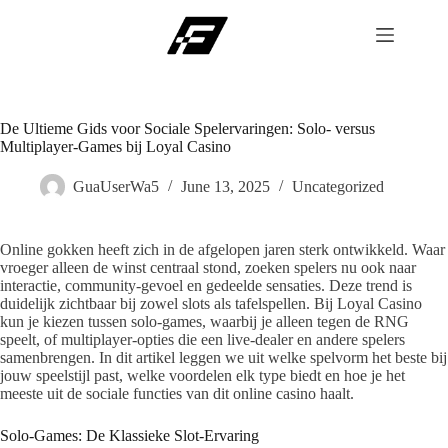
Skip
to
content
De Ultieme Gids voor Sociale Spelervaringen: Solo‑ versus
Multiplayer‑Games bij Loyal Casino
GuaUserWa5
June 13, 2025
Uncategorized
Online gokken heeft zich in de afgelopen jaren sterk ontwikkeld. Waar
vroeger alleen de winst centraal stond, zoeken spelers nu ook naar
interactie, community‑gevoel en gedeelde sensaties. Deze trend is
duidelijk zichtbaar bij zowel slots als tafelspellen. Bij Loyal Casino
kun je kiezen tussen solo‑games, waarbij je alleen tegen de RNG
speelt, of multiplayer‑opties die een live‑dealer en andere spelers
samenbrengen. In dit artikel leggen we uit welke spelvorm het beste bij
jouw speelstijl past, welke voordelen elk type biedt en hoe je het
meeste uit de sociale functies van dit online casino haalt.
Solo‑Games: De Klassieke Slot‑Ervaring