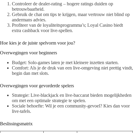
Controleer de dealer‑rating – hogere ratings duiden op
betrouwbaarheid.
Gebruik de chat om tips te krijgen, maar vertrouw niet blind op
andermans advies.
Profiteer van de loyaliteitsprogramma’s; Loyal Casino biedt
extra cashback voor live‑spellen.
Hoe kies je de juiste spelvorm voor jou?
Overwegingen voor beginners
Budget: Solo‑games laten je met kleinere inzetten starten.
Comfort: Als je de druk van een live‑omgeving niet prettig vindt,
begin dan met slots.
Overwegingen voor gevorderde spelers
Strategie: Live‑blackjack en live‑baccarat bieden mogelijkheden
om met een optimale strategie te spelen.
Sociale behoefte: Wil je een community‑gevoel? Kies dan voor
live‑tafels.
Beslissingsmatrix