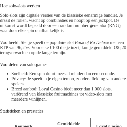
Hoe solo‑slots werken
Solo‑slots zijn digitale versies van de klassieke eenarmige bandiet. Je
draait de rollen, wacht op combinaties en hoopt op een jackpot. De
uitkomst wordt bepaald door een random‑number‑generator (RNG),
waardoor elke spin onafhankelijk is.
Voorbeeld: Stel je speelt de populaire slot
Book of Ra Deluxe
met een
RTP van 96,2 %. Voor elke €100 die je inzet, kun je gemiddeld €96,20
terugverwachten op de lange termijn.
Voordelen van solo‑games
Snelheid: Een spin duurt meestal minder dan een seconde.
Privacy: Je speelt in je eigen tempo, zonder afleiding van andere
spelers.
Breed aanbod: Loyal Casino biedt meer dan 1.000 slots,
variërend van klassieke fruitmachines tot video‑slots met
meerdere winlijnen.
Statistieken en prestaties
Gemiddelde
Kenmerk
Loyal Casino