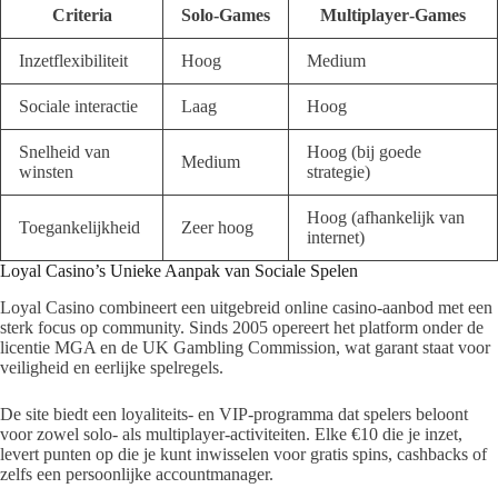
Criteria
Solo‑Games
Multiplayer‑Games
Inzetflexibiliteit
Hoog
Medium
Sociale interactie
Laag
Hoog
Snelheid van
Hoog (bij goede
Medium
winsten
strategie)
Hoog (afhankelijk van
Toegankelijkheid
Zeer hoog
internet)
Loyal Casino’s Unieke Aanpak van Sociale Spelen
Loyal Casino combineert een uitgebreid online casino‑aanbod met een
sterk focus op community. Sinds 2005 opereert het platform onder de
licentie MGA en de UK Gambling Commission, wat garant staat voor
veiligheid en eerlijke spelregels.
De site biedt een loyaliteits‑ en VIP‑programma dat spelers beloont
voor zowel solo‑ als multiplayer‑activiteiten. Elke €10 die je inzet,
levert punten op die je kunt inwisselen voor gratis spins, cashbacks of
zelfs een persoonlijke accountmanager.