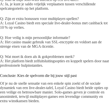
A: Ja, je kunt je saldo vrijelijk verplaatsen tussen verschillende
spelcategorieën op het platform.
Q: Zijn er extra bonussen voor multiplayer‑spellen?
A: Loyal Casino biedt een speciale live‑dealer‑bonus met cashback tot
10 % op verlies.
Q: Hoe veilig is mijn persoonlijke informatie?
A: Het casino maakt gebruik van SSL‑encryptie en voldoet aan de
strenge eisen van de MGA‑licentie.
Q: Wat moet ik doen als ik gokproblemen merk?
A: Het platform biedt zelfuitsluitingsopties en koppelt spelers door naar
professionele hulpinstanties.
Conclusie: Kies de spelvorm die bij jouw stijl past
Of je nu de snelle sensatie van een enkele spin zoekt of de sociale
dynamiek van een live‑dealer‑tafel, Loyal Casino biedt beide opties op
een veilige en betrouwbare manier. Solo‑games geven je controle en
anonimiteit, terwijl multiplayer‑games een levendige community en
extra winstkansen bieden.