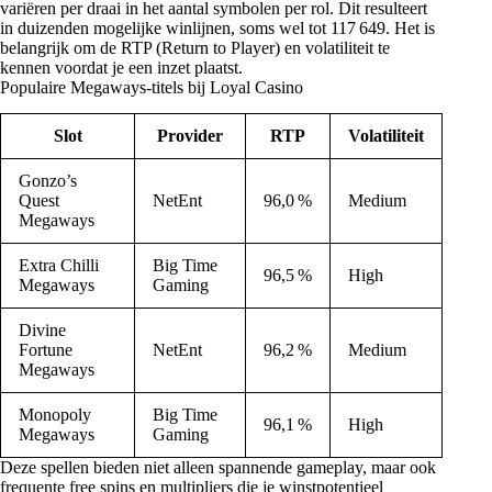
variëren per draai in het aantal symbolen per rol. Dit resulteert
in duizenden mogelijke winlijnen, soms wel tot 117 649. Het is
belangrijk om de RTP (Return to Player) en volatiliteit te
kennen voordat je een inzet plaatst.
Populaire Megaways‑titels bij Loyal Casino
Slot
Provider
RTP
Volatiliteit
Gonzo’s
Quest
NetEnt
96,0 %
Medium
Megaways
Extra Chilli
Big Time
96,5 %
High
Megaways
Gaming
Divine
Fortune
NetEnt
96,2 %
Medium
Megaways
Monopoly
Big Time
96,1 %
High
Megaways
Gaming
Deze spellen bieden niet alleen spannende gameplay, maar ook
frequente free spins en multipliers die je winstpotentieel