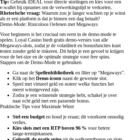
Tip:
Gebruik iDEAL voor directe stortingen en kies voor een
e‑wallet bij opnames om de verwerkingstijd te verkorten.
Rhetorische vraag:
Waarom zou je langer wachten op je winst
als er een platform is dat je binnen een dag betaalt?
Demo‑Mode: Risicoloos Oefenen met Megaways
Voor beginners is het cruciaal om eerst in de demo‑mode te
spelen. Loyal Casino biedt gratis demo‑versies van alle
Megaways‑slots, zodat je de volatiliteit en bonusfuncties kunt
testen zonder geld te riskeren. Dit helpt je een gevoel te krijgen
voor de bet‑size en de optimale strategie voor free spins.
Stappen om de Demo‑Mode te gebruiken
Ga naar de
Spellenbibliotheek
en filter op “Megaways”.
Klik op het
Demo‑icoon
naast de gewenste slot.
Speel met virtueel geld en noteer welke functies het
meest winstgevend zijn.
Zodra je een winnende strategie hebt, schakel je over
naar echt geld met een passende bonus.
Praktische Tips voor Maximale Winst
Stel een budget
en houd je eraan; dit voorkomt onnodig
verlies.
Kies slots met een RTP boven 96 %
voor betere
lange‑termijnkansen.
Gebruik de gratis spins
uit de welkomstbonus op slots