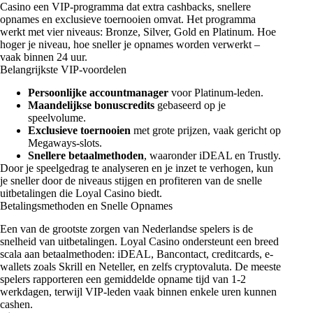
Casino een VIP‑programma dat extra cashbacks, snellere
opnames en exclusieve toernooien omvat. Het programma
werkt met vier niveaus: Bronze, Silver, Gold en Platinum. Hoe
hoger je niveau, hoe sneller je opnames worden verwerkt –
vaak binnen 24 uur.
Belangrijkste VIP‑voordelen
Persoonlijke accountmanager
voor Platinum‑leden.
Maandelijkse bonuscredits
gebaseerd op je
speelvolume.
Exclusieve toernooien
met grote prijzen, vaak gericht op
Megaways‑slots.
Snellere betaalmethoden
, waaronder iDEAL en Trustly.
Door je speelgedrag te analyseren en je inzet te verhogen, kun
je sneller door de niveaus stijgen en profiteren van de snelle
uitbetalingen die Loyal Casino biedt.
Betalingsmethoden en Snelle Opnames
Een van de grootste zorgen van Nederlandse spelers is de
snelheid van uitbetalingen. Loyal Casino ondersteunt een breed
scala aan betaalmethoden: iDEAL, Bancontact, creditcards, e-
wallets zoals Skrill en Neteller, en zelfs cryptovaluta. De meeste
spelers rapporteren een gemiddelde opname tijd van 1‑2
werkdagen, terwijl VIP‑leden vaak binnen enkele uren kunnen
cashen.